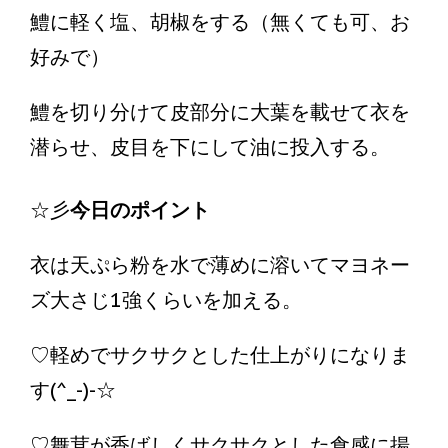
鱧に軽く塩、胡椒をする（無くても可、お
好みで）
鱧を切り分けて皮部分に大葉を載せて衣を
潜らせ、皮目を下にして油に投入する。
☆彡
今日のポイント
衣は天ぷら粉を水で薄めに溶いてマヨネー
ズ大さじ1強くらいを加える。
♡軽めでサクサクとした仕上がりになりま
す(^_-)-☆
♡舞茸が香ばしくサクサクとした食感に揚