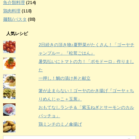
魚介類料理
(214)
鶏肉料理
(118)
麺類/パスタ
(88)
人気レシピ
2日続きの頂き物♪夏野菜がたくさん！「ゴーヤチ
ャンプルー」『松茸ごはん』
暑気払いにトマトの力！「ポモドーロ」作りまし
た
一押し！鯛の漬け丼と献立
箸が止まらない！ゴーヤのかき揚げ『ゴーヤ＋ち
りめんじゃこ＋玉葱』
おもてなしランチ＆「紫玉ねぎとサーモンのカル
パッチョ」
鶏ミンチのミノ傘揚げ