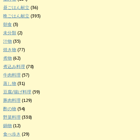
昼ごはん献立
(36)
晩ごはん献立
(393)
朝食
(3)
未分類
(2)
汁物
(35)
焼き物
(77)
煮物
(62)
煮込み料理
(78)
牛肉料理
(57)
蒸し物
(31)
豆腐/揚げ料理
(59)
豚肉料理
(129)
酢の物
(54)
野菜料理
(338)
鍋物
(12)
食べ歩き
(29)