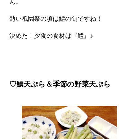
ん。
熱い祇園祭の頃は鱧の旬ですね！
決めた！夕食の食材は『鱧』♪
♡鱧天ぷら＆季節の野菜天ぷら