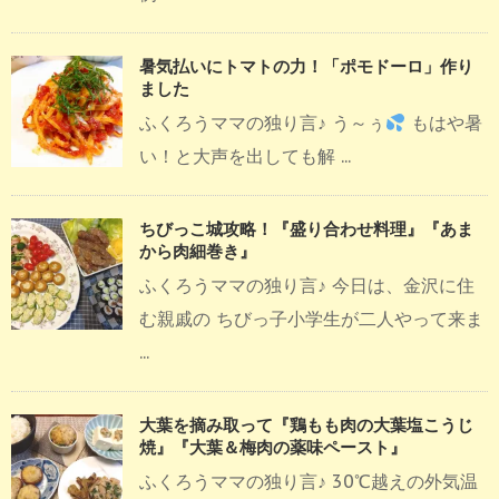
暑気払いにトマトの力！「ポモドーロ」作り
ました
ふくろうママの独り言♪ う～ぅ
もはや暑
い！と大声を出しても解 ...
ちびっこ城攻略！『盛り合わせ料理』『あま
から肉細巻き』
ふくろうママの独り言♪ 今日は、金沢に住
む親戚の ちびっ子小学生が二人やって来ま
...
大葉を摘み取って『鶏もも肉の大葉塩こうじ
焼』『大葉＆梅肉の薬味ペースト』
ふくろうママの独り言♪ 30℃越えの外気温