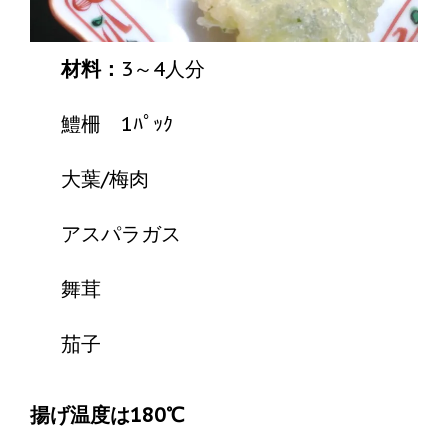
材料：
3～4人分
鱧柵 1ﾊﾟｯｸ
大葉/梅肉
アスパラガス
舞茸
茄子
揚げ温度は180℃