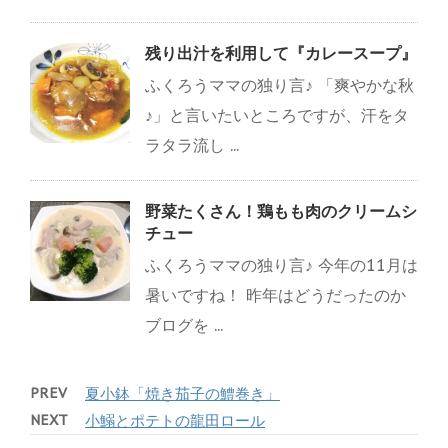
残り出汁を利用して『カレースープ』
ふくろうママの独り言♪ 「爽やかな秋
♪」と言いたいところですが、汗をタ
ラタラ流し ...
野菜たくさん！鶏もも肉のクリームシ
チュー
ふくろうママの独り言♪ 今年の11月は
暑いですね！ 昨年はどうだったのか
ブログを ...
PREV
夏小鉢「焼き茄子の鱧巻き」
NEXT
小鰯とポテトの龍田ロール