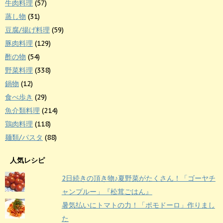
牛肉料理
(57)
蒸し物
(31)
豆腐/揚げ料理
(59)
豚肉料理
(129)
酢の物
(54)
野菜料理
(338)
鍋物
(12)
食べ歩き
(29)
魚介類料理
(214)
鶏肉料理
(118)
麺類/パスタ
(88)
人気レシピ
2日続きの頂き物♪夏野菜がたくさん！「ゴーヤチ
ャンプルー」『松茸ごはん』
暑気払いにトマトの力！「ポモドーロ」作りまし
た