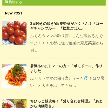
購読する
NEW POST
2日続きの頂き物♪夏野菜がたくさん！「ゴー
ヤチャンプルー」『松茸ごはん』
ふくろうママの独り言♪ こんな事あるんで
すよ！！！京都に住む義弟の家庭菜園から
例 ...
暑気払いにトマトの力！「ポモドーロ」作り
ました
ふくろうママの独り言♪ う～ぅ
もはや暑
い！と大声を出しても解 ...
ちびっこ城攻略！『盛り合わせ料理』『あま
から肉細巻き』