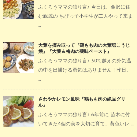
ふくろうママの独り言♪ 今日は、金沢に住
む親戚の ちびっ子小学生が二人やって来ま
...
大葉を摘み取って『鶏もも肉の大葉塩こうじ
焼』『大葉＆梅肉の薬味ペースト』
ふくろうママの独り言♪ 30℃越えの外気温
の中を出掛ける勇気はありません！昨日、
...
さわやかレモン風味『鶏もも肉の絶品グリ
ル』
ふくろうママの独り言♪ 6年前に 苗木に付
いてきた4個の実を大切に育て、黄色いレ ...