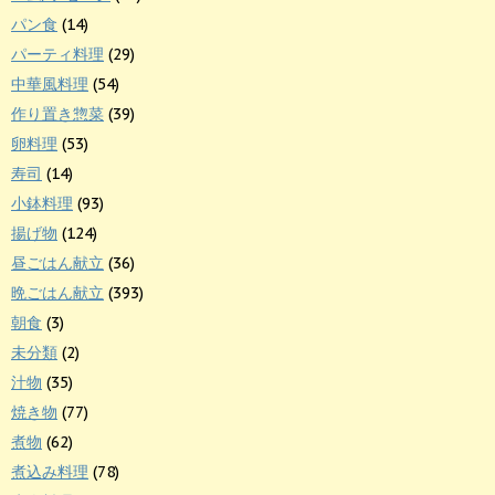
パン食
(14)
パーティ料理
(29)
中華風料理
(54)
作り置き惣菜
(39)
卵料理
(53)
寿司
(14)
小鉢料理
(93)
揚げ物
(124)
昼ごはん献立
(36)
晩ごはん献立
(393)
朝食
(3)
未分類
(2)
汁物
(35)
焼き物
(77)
煮物
(62)
煮込み料理
(78)