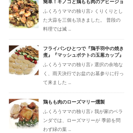
簡単！キノコと鶏もも肉のアヒージョ
ふくろうママの独り言♪ くりくりとし
た大蒜を三個も頂きました。 普段の
料理では滅 ...
フライパンひとつで『鶏手羽中の焼き
煮』『マッシュポテトの玉葱カップ』
ふくろうママの独り言♪ 選択の余地な
く、雨天決行でお盆のお墓参りに行っ
て来ました ...
鶏もも肉のローズマリー燻製
ふくろうママの独り言♪ 我が家のベラ
ンダでは、ローズマリーが 季節を問
わず緑の葉 ...