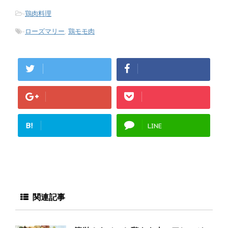
-
鶏肉料理
-
ローズマリー
,
鶏モモ肉
B!
LINE
関連記事