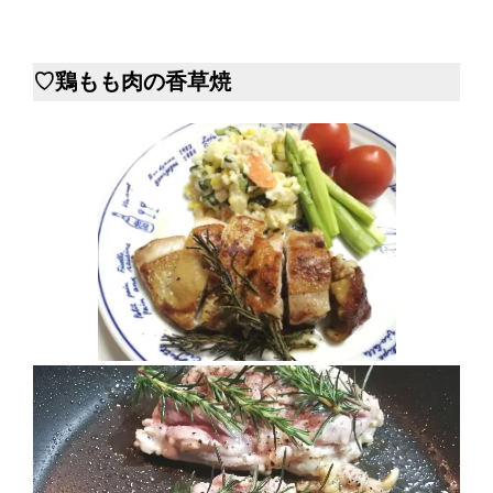
♡鶏もも肉の香草焼