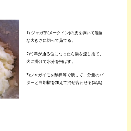
1) ジャガ芋(メークイン)の皮を剥いて適当
な大きさに切って茹でる。
2)竹串が通る位になったら湯を流し捨て、
火に掛けて水分を飛ばす。
3)ジャガイモを麵棒等で潰して、分量のバ
ターと白胡椒を加えて混ぜ合わせる(写真)