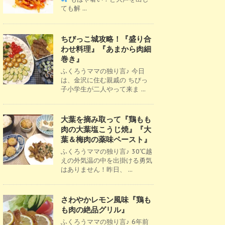
ても解 ...
ちびっこ城攻略！『盛り合
わせ料理』『あまから肉細
巻き』
ふくろうママの独り言♪ 今日
は、金沢に住む親戚の ちびっ
子小学生が二人やって来ま ...
大葉を摘み取って『鶏もも
肉の大葉塩こうじ焼』『大
葉＆梅肉の薬味ペースト』
ふくろうママの独り言♪ 30℃越
えの外気温の中を出掛ける勇気
はありません！昨日、 ...
さわやかレモン風味『鶏も
も肉の絶品グリル』
ふくろうママの独り言♪ 6年前