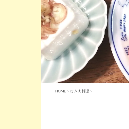
HOME
>
ひき肉料理
>