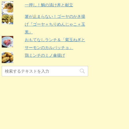
一押し！鯛の漬け丼と献立
箸が止まらない！ゴーヤのかき揚
げ『ゴーヤ＋ちりめんじゃこ＋玉
葱』
おもてなしランチ＆「紫玉ねぎと
サーモンのカルパッチョ」
鶏ミンチのミノ傘揚げ