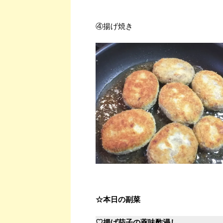
④揚げ焼き
☆本日の副菜
♡揚げ茄子の薬味酢浸し