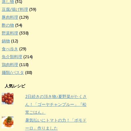
蒸し物
(31)
豆腐/揚げ料理
(59)
豚肉料理
(129)
酢の物
(54)
野菜料理
(338)
鍋物
(12)
食べ歩き
(29)
魚介類料理
(214)
鶏肉料理
(118)
麺類/パスタ
(88)
人気レシピ
2日続きの頂き物♪夏野菜がたくさ
ん！「ゴーヤチャンプルー」『松
茸ごはん』
暑気払いにトマトの力！「ポモド
ーロ」作りました