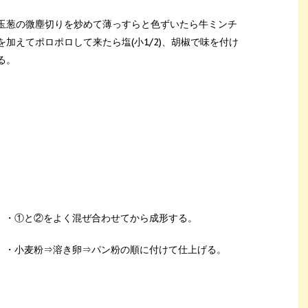
玉葱の微塵切りを炒めて薄っすらと色ずいたら牛ミンチ
を加えてポロポロして来たら塩(小1/2)、胡椒で味を付け
る。
・①と②をよく混ぜ合わせてから成形する。
・小麦粉⇒溶き卵⇒パン粉の順に付けて仕上げる。