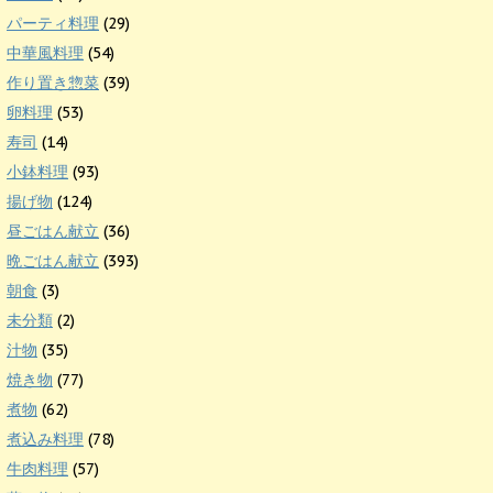
パーティ料理
(29)
中華風料理
(54)
作り置き惣菜
(39)
卵料理
(53)
寿司
(14)
小鉢料理
(93)
揚げ物
(124)
昼ごはん献立
(36)
晩ごはん献立
(393)
朝食
(3)
未分類
(2)
汁物
(35)
焼き物
(77)
煮物
(62)
煮込み料理
(78)
牛肉料理
(57)