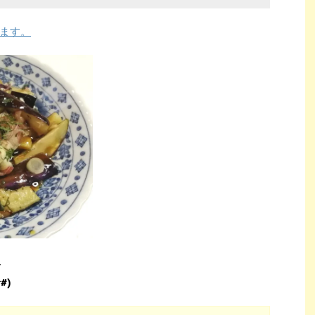
ます。
-
#)