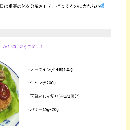
 昨日は幽霊の体を分散させて、捕まえるのに大わらわ
】
しかも揚げ焼きで楽々！
・メークイン(小4個)300g
・牛ミンチ200g
・玉葱みじん切り(中1/2個分)
・バター15g~20g