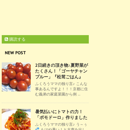
購読する
NEW POST
2日続きの頂き物♪夏野菜が
たくさん！「ゴーヤチャン
プルー」『松茸ごはん』
ふくろうママの独り言♪ こんな
事あるんですよ！！！京都に住
む義弟の家庭菜園から例 ...
暑気払いにトマトの力！
「ポモドーロ」作りました
ふくろうママの独り言♪ う～ぅ
もはや暑い！と大声を出し