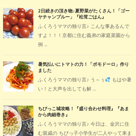
2日続きの頂き物♪夏野菜がたくさん！「ゴー
ヤチャンプルー」『松茸ごはん』
ふくろうママの独り言♪ こんな事あるんで
すよ！！！京都に住む義弟の家庭菜園から
例 ...
暑気払いにトマトの力！「ポモドーロ」作り
ました
ふくろうママの独り言♪ う～ぅ
もはや暑
い！と大声を出しても解 ...
ちびっこ城攻略！『盛り合わせ料理』『あま
から肉細巻き』
ふくろうママの独り言♪ 今日は、金沢に住
む親戚の ちびっ子小学生が二人やって来ま