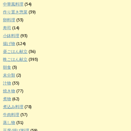
中華風料理
(54)
作り置き惣菜
(39)
卵料理
(53)
寿司
(14)
小鉢料理
(93)
揚げ物
(124)
昼ごはん献立
(36)
晩ごはん献立
(393)
朝食
(3)
未分類
(2)
汁物
(35)
焼き物
(77)
煮物
(62)
煮込み料理
(78)
牛肉料理
(57)
蒸し物
(31)
豆腐/揚げ料理
(59)