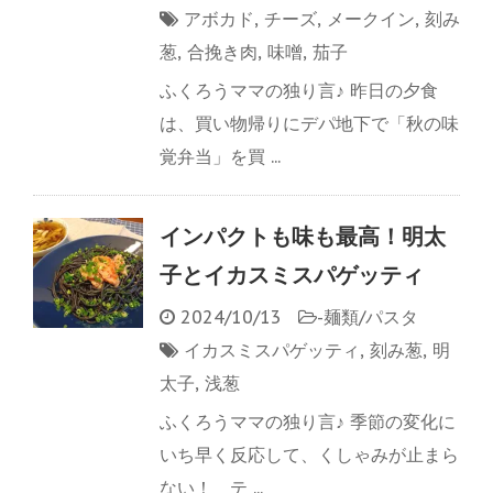
アボカド
,
チーズ
,
メークイン
,
刻み
葱
,
合挽き肉
,
味噌
,
茄子
ふくろうママの独り言♪ 昨日の夕食
は、買い物帰りにデパ地下で「秋の味
覚弁当」を買 ...
インパクトも味も最高！明太
子とイカスミスパゲッティ
2024/10/13
-
麺類/パスタ
イカスミスパゲッティ
,
刻み葱
,
明
太子
,
浅葱
ふくろうママの独り言♪ 季節の変化に
いち早く反応して、くしゃみが止まら
ない！ テ ...