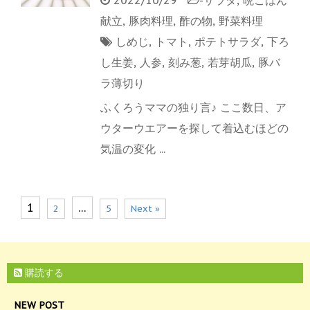
献立
,
豚肉料理
,
酢の物
,
野菜料理
しめじ
,
トマト
,
ポテトサラダ
,
下ろ
し生姜
,
人参
,
刻み葱
,
若芽胡瓜
,
豚バ
ラ薄切り
ふくろうママの独り言♪ ここ数日、ア
ウターウエアーを探して着込むほどの
気温の変化 ...
1
…
2
5
Next »
購読する
NEW POST