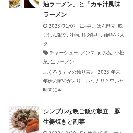
油ラーメン」と「カキ汁風味
ラーメン」
2023/01/07
-
昼ごはん献立
,
晩
ごはん献立
,
汁物
,
豚肉料理
,
麺類/パス
タ
チャーシュー
,
メンマ
,
刻み葱
,
小松
菜
,
生ラーメン
ふくろうママの独り言♪ 2023 年末
年始の喧騒が去り、ポッカリと空いた
時間に今 ...
シンプルな晩ご飯の献立、豚
生姜焼きと副菜
2022/10/29
-
サラダ
,
晩ごはん