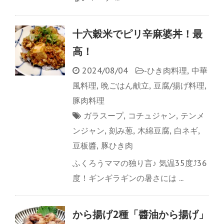
十六穀米でピリ辛麻婆丼！最
高！
2024/08/04
-
ひき肉料理
,
中華
風料理
,
晩ごはん献立
,
豆腐/揚げ料理
,
豚肉料理
ガラスープ
,
コチュジャン
,
テンメ
ンジャン
,
刻み葱
,
木綿豆腐
,
白ネギ
,
豆板醬
,
豚ひき肉
ふくろうママの独り言♪ 気温35度⤴36
度！ギンギラギンの暑さには ...
から揚げ2種「醬油から揚げ」