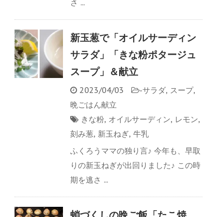
さ ...
新玉葱で「オイルサーディン
サラダ」「きな粉ポタージュ
スープ」＆献立
2023/04/03
-
サラダ
,
スープ
,
晩ごはん献立
きな粉
,
オイルサーディン
,
レモン
,
刻み葱
,
新玉ねぎ
,
牛乳
ふくろうママの独り言♪ 今年も、早取
りの新玉ねぎが出回りました♪ この時
期を逃さ ...
蛸づくしの晩ご飯「たこ焼