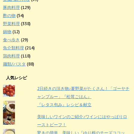
豚肉料理
(129)
酢の物
(54)
野菜料理
(338)
鍋物
(12)
食べ歩き
(29)
魚介類料理
(214)
鶏肉料理
(118)
麺類/パスタ
(88)
人気レシピ
2日続きの頂き物♪夏野菜がたくさん！「ゴーヤチ
ャンプルー」『松茸ごはん』
『レタス包み』レシピ＆献立
美味しいワインのご紹介♪ワインにはやっぱりロ
ーストビーフ！
驚きの簡単、美味しい『ゆり根のチーズココッ