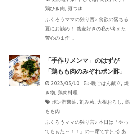
鶏ひき肉
,
麺つゆ
ふくろうママの独り言♪ 食欲の落ちる
夏にお勧め！ 蕎麦好きの私が考えた
苦心の１作 ...
「手作りメンマ」のはずが
「鶏もも肉のみぞれポン酢」
2023/05/10
-
晩ごはん献立
,
焼
き物
,
鶏肉料理
ポン酢醬油
,
刻み葱
,
大根おろし
,
鶏
もも肉
ふくろうママの独り言♪ 本日は「やっ
てもぉた～！！」の一席です(-_-;) あ