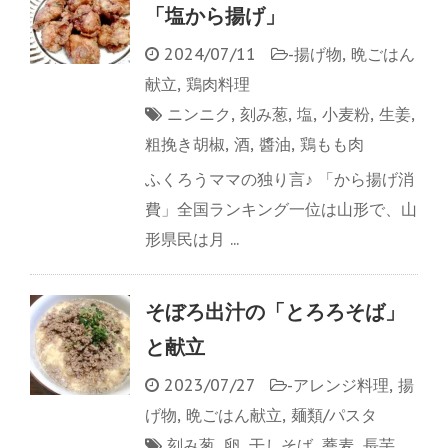
「塩から揚げ」
2024/07/11
-
揚げ物
,
晩ごはん
献立
,
鶏肉料理
ニンニク
,
刻み葱
,
塩
,
小麦粉
,
生姜
,
粗挽き胡椒
,
酒
,
醬油
,
鶏もも肉
ふくろうママの独り言♪ 「から揚げ消
費」全国ランキング一位は山形で、山
形県民は月 ...
そぼろ出汁の「とろろそば」
と献立
2023/07/27
-
アレンジ料理
,
揚
げ物
,
晩ごはん献立
,
麺類/パスタ
刻み葱
,
卵
,
干しそば
,
蕎麦
,
長芋
,