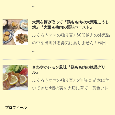
...
大葉を摘み取って『鶏もも肉の大葉塩こうじ
焼』『大葉＆梅肉の薬味ペースト』
ふくろうママの独り言♪ 30℃越えの外気温
の中を出掛ける勇気はありません！昨日、
...
さわやかレモン風味『鶏もも肉の絶品グリ
ル』
ふくろうママの独り言♪ 6年前に 苗木に付
いてきた4個の実を大切に育て、黄色いレ ...
プロフィール