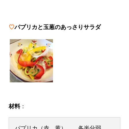
♡
パプリカと玉葱のあっさりサラダ
材料
：
パプリカ（赤、黄） 各半分弱