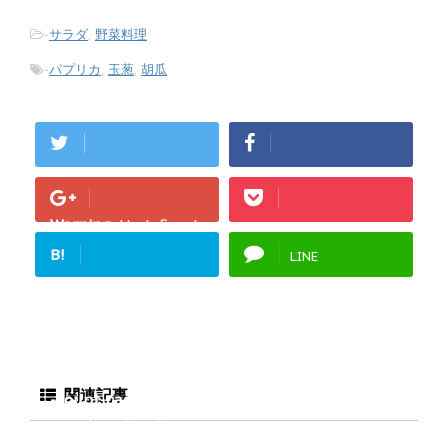
-
サラダ
,
野菜料理
-
パプリカ
,
玉葱
,
胡瓜
Warning
: Undefined
array key "Google+"
B!
LINE
in
/home/fukurou-
note/fukurou-
mama.com/public_h
tml/wp-
content/plugins/sns
関連記事
-count-cache/sns-
count-cache.php
on