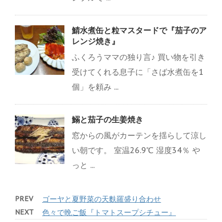
鯖水煮缶と粒マスタードで『茄子のア
レンジ焼き』
ふくろうママの独り言♪ 買い物を引き
受けてくれる息子に「さば水煮缶を1
個」を頼み ...
鰯と茄子の生姜焼き
窓からの風がカーテンを揺らして涼し
い朝です。 室温26.9℃ 湿度34％ や
っと ...
PREV
ゴーヤと夏野菜の天麩羅盛り合わせ
NEXT
色々で晩ご飯『トマトスープシチュー』