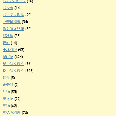
ハム/ソセージ
(16)
パン食
(14)
パーティ料理
(29)
中華風料理
(54)
作り置き惣菜
(39)
卵料理
(53)
寿司
(14)
小鉢料理
(93)
揚げ物
(124)
昼ごはん献立
(36)
晩ごはん献立
(393)
朝食
(3)
未分類
(2)
汁物
(35)
焼き物
(77)
煮物
(62)
煮込み料理
(78)