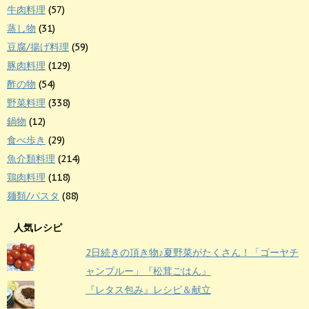
牛肉料理
(57)
蒸し物
(31)
豆腐/揚げ料理
(59)
豚肉料理
(129)
酢の物
(54)
野菜料理
(338)
鍋物
(12)
食べ歩き
(29)
魚介類料理
(214)
鶏肉料理
(118)
麺類/パスタ
(88)
人気レシピ
2日続きの頂き物♪夏野菜がたくさん！「ゴーヤチ
ャンプルー」『松茸ごはん』
『レタス包み』レシピ＆献立