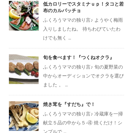
line
2897
低カロリーでスタミナｕｐ！タコと若
布のカルパッチョ
ふくろうママの独り言♪ ようやく梅雨
入りしましたね。 待ちわびていたわ
けでも無く ...
旬を食べます！『つくねオクラ』
ふくろうママの独り言♪ 旬の夏野菜の
中からオーディションでオクラを選び
ました 。 ...
焼き茸を『すだち』で！
ふくろうママの独り言♪ 冷蔵庫を一掃
献立５品の中から５-④ 焼くだけ！シ
ンプルで ...