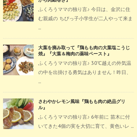
ふくろうママの独り言♪ 今日は、金沢に住
む親戚の ちびっ子小学生が二人やって来ま
...
大葉を摘み取って『鶏もも肉の大葉塩こうじ
焼』『大葉＆梅肉の薬味ペースト』
ふくろうママの独り言♪ 30℃越えの外気温
の中を出掛ける勇気はありません！昨日、
...
さわやかレモン風味『鶏もも肉の絶品グリ
ル』
ふくろうママの独り言♪ 6年前に 苗木に付
いてきた4個の実を大切に育て、黄色いレ ...