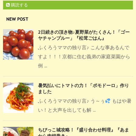
購読する
NEW POST
2日続きの頂き物♪夏野菜がたくさん！「ゴー
ヤチャンプルー」『松茸ごはん』
ふくろうママの独り言♪ こんな事あるんで
すよ！！！京都に住む義弟の家庭菜園から
例 ...
暑気払いにトマトの力！「ポモドーロ」作り
ました
ふくろうママの独り言♪ う～ぅ
もはや暑
い！と大声を出しても解 ...
ちびっこ城攻略！『盛り合わせ料理』『あま
から肉細巻き』