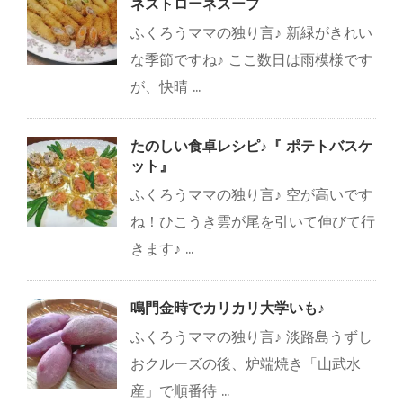
ネストローネスープ
ふくろうママの独り言♪ 新緑がきれい
な季節ですね♪ ここ数日は雨模様です
が、快晴 ...
たのしい食卓レシピ♪『 ポテトバスケ
ット』
ふくろうママの独り言♪ 空が高いです
ね！ひこうき雲が尾を引いて伸びて行
きます♪ ...
鳴門金時でカリカリ大学いも♪
ふくろうママの独り言♪ 淡路島うずし
おクルーズの後、炉端焼き「山武水
産」で順番待 ...