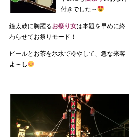
付きでした～
鐘太鼓に胸躍る
お祭り女
は本題を早めに終
わらせてお祭りモード！
ビールとお茶を氷水で冷やして、急な来客
よ～し