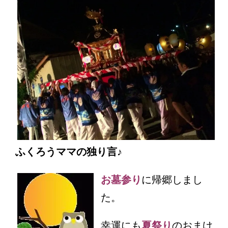
ふくろうママの独り言♪
お墓参り
に帰郷しまし
た。
幸運にも
夏祭り
のおまけ