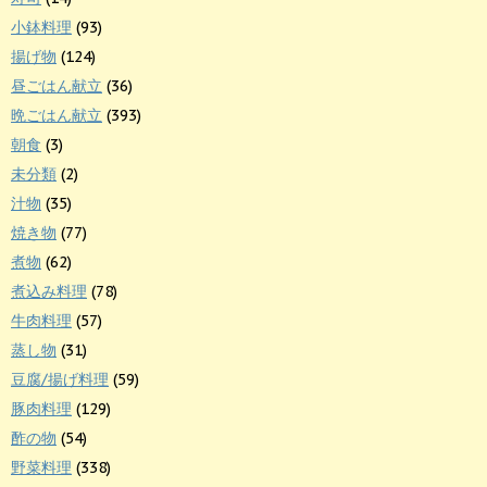
小鉢料理
(93)
揚げ物
(124)
昼ごはん献立
(36)
晩ごはん献立
(393)
朝食
(3)
未分類
(2)
汁物
(35)
焼き物
(77)
煮物
(62)
煮込み料理
(78)
牛肉料理
(57)
蒸し物
(31)
豆腐/揚げ料理
(59)
豚肉料理
(129)
酢の物
(54)
野菜料理
(338)