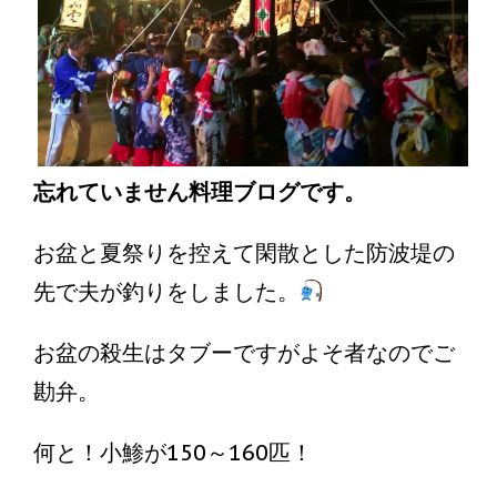
忘れていません料理ブログです。
お盆と夏祭りを控えて閑散とした防波堤の
先で夫が釣りをしました。
お盆の殺生はタブーですがよそ者なのでご
勘弁。
何と！小鯵が150～160匹！