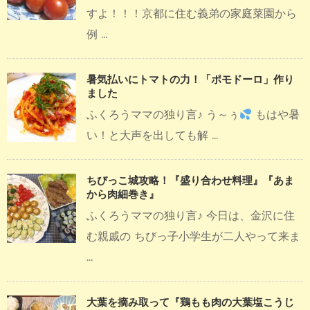
すよ！！！京都に住む義弟の家庭菜園から
例 ...
暑気払いにトマトの力！「ポモドーロ」作り
ました
ふくろうママの独り言♪ う～ぅ
もはや暑
い！と大声を出しても解 ...
ちびっこ城攻略！『盛り合わせ料理』『あま
から肉細巻き』
ふくろうママの独り言♪ 今日は、金沢に住
む親戚の ちびっ子小学生が二人やって来ま
...
大葉を摘み取って『鶏もも肉の大葉塩こうじ