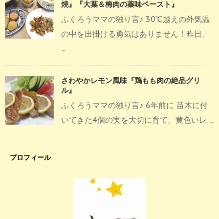
焼』『大葉＆梅肉の薬味ペースト』
ふくろうママの独り言♪ 30℃越えの外気温
の中を出掛ける勇気はありません！昨日、
...
さわやかレモン風味『鶏もも肉の絶品グリ
ル』
ふくろうママの独り言♪ 6年前に 苗木に付
いてきた4個の実を大切に育て、黄色いレ ...
プロフィール