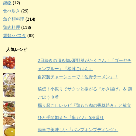
鍋物
(12)
食べ歩き
(29)
魚介類料理
(214)
鶏肉料理
(118)
麺類/パスタ
(88)
人気レシピ
2日続きの頂き物♪夏野菜がたくさん！「ゴーヤチ
ャンプルー」『松茸ごはん』
自家製チャーシューで「佐野ラーメン」！
秘伝！小振りでサクッと揚がる『かき揚げ』& 鶏
ごぼう巾着
掘り起こしレシピ『鶏もも肉の香草焼き』と献立
ひと手間加えた『串カツ』5種盛り
簡単で美味しい『パンプキンプディング』