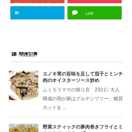
Warning
: Undefined
array key "Google+"
B!
LINE
in
/home/fukurou-
note/fukurou-
mama.com/public_h
tml/wp-
content/plugins/sns
関連記事
-count-cache/sns-
count-cache.php
on
line
2897
エノキ茸の旨味を足して茄子とミンチ
肉のオイスターソース炒め
ふくろうママの独り言 2022♪ 大人
構成の我が家はグルテンフリー、糖質
カットを ...
野菜スティックの豚肉巻きフライとミ