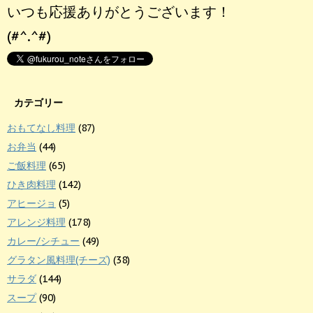
いつも応援ありがとうございます！
(#^.^#)
カテゴリー
おもてなし料理
(87)
お弁当
(44)
ご飯料理
(65)
ひき肉料理
(142)
アヒージョ
(5)
アレンジ料理
(178)
カレー/シチュー
(49)
グラタン風料理(チーズ)
(38)
サラダ
(144)
スープ
(90)