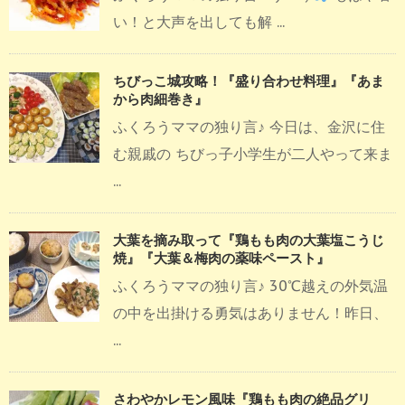
い！と大声を出しても解 ...
ちびっこ城攻略！『盛り合わせ料理』『あま
から肉細巻き』
ふくろうママの独り言♪ 今日は、金沢に住
む親戚の ちびっ子小学生が二人やって来ま
...
大葉を摘み取って『鶏もも肉の大葉塩こうじ
焼』『大葉＆梅肉の薬味ペースト』
ふくろうママの独り言♪ 30℃越えの外気温
の中を出掛ける勇気はありません！昨日、
...
さわやかレモン風味『鶏もも肉の絶品グリ