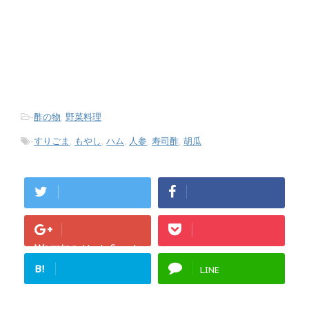
-
酢の物
,
野菜料理
-
すりごま
,
もやし
,
ハム
,
人参
,
寿司酢
,
胡瓜
Warning
: Undefined
array key "Google+"
B!
LINE
in
/home/fukurou-
note/fukurou-