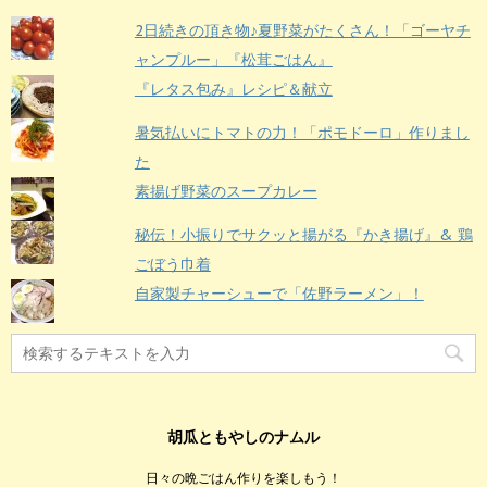
2日続きの頂き物♪夏野菜がたくさん！「ゴーヤチ
ャンプルー」『松茸ごはん』
『レタス包み』レシピ＆献立
暑気払いにトマトの力！「ポモドーロ」作りまし
た
素揚げ野菜のスープカレー
秘伝！小振りでサクッと揚がる『かき揚げ』& 鶏
ごぼう巾着
自家製チャーシューで「佐野ラーメン」！
胡瓜ともやしのナムル
日々の晩ごはん作りを楽しもう！