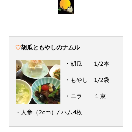
♡
胡瓜ともやしのナムル
・胡瓜 1/2本
・もやし 1/2袋
・ニラ １束
・人参（2cm）/ ハム4枚