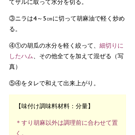
てザルに取って水分を切る。
③ニラは4～5㎝に切って胡麻油で軽く炒め
る。
④①の胡瓜の水分を軽く絞って、
細切りに
したハム
、その他全てを加えて混ぜる（写
真）
⑤④をタレで和えて出来上がり。
【味付け調味料材料：分量】
＊すり胡麻以外は調理前に合わせて置
く。