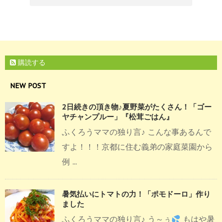
購読する
NEW POST
2日続きの頂き物♪夏野菜がたくさん！「ゴー
ヤチャンプルー」『松茸ごはん』
ふくろうママの独り言♪ こんな事あるんで
すよ！！！京都に住む義弟の家庭菜園から
例 ...
暑気払いにトマトの力！「ポモドーロ」作り
ました
ふくろうママの独り言♪ う～ぅ
もはや暑