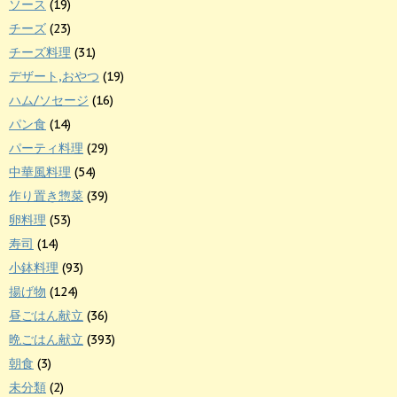
ソース
(19)
チーズ
(23)
チーズ料理
(31)
デザート,おやつ
(19)
ハム/ソセージ
(16)
パン食
(14)
パーティ料理
(29)
中華風料理
(54)
作り置き惣菜
(39)
卵料理
(53)
寿司
(14)
小鉢料理
(93)
揚げ物
(124)
昼ごはん献立
(36)
晩ごはん献立
(393)
朝食
(3)
未分類
(2)