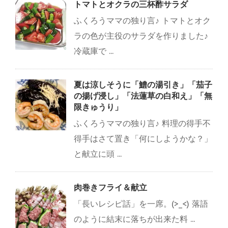
トマトとオクラの三杯酢サラダ
ふくろうママの独り言♪ トマトとオク
ラの色が主役のサラダを作りました♪
冷蔵庫で ...
夏は涼しそうに「鱧の湯引き」「茄子
の揚げ浸し」「法蓮草の白和え」「無
限きゅうり」
ふくろうママの独り言♪ 料理の得手不
得手はさて置き「何にしようかな？」
と献立に頭 ...
肉巻きフライ＆献立
「長いレシピ話」を一席。(>_<) 落語
のように結末に落ちが出来た料 ...