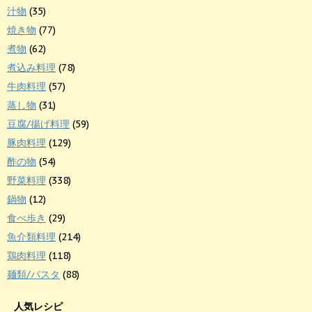
汁物
(35)
焼き物
(77)
煮物
(62)
煮込み料理
(78)
牛肉料理
(57)
蒸し物
(31)
豆腐/揚げ料理
(59)
豚肉料理
(129)
酢の物
(54)
野菜料理
(338)
鍋物
(12)
食べ歩き
(29)
魚介類料理
(214)
鶏肉料理
(118)
麺類/パスタ
(88)
人気レシピ