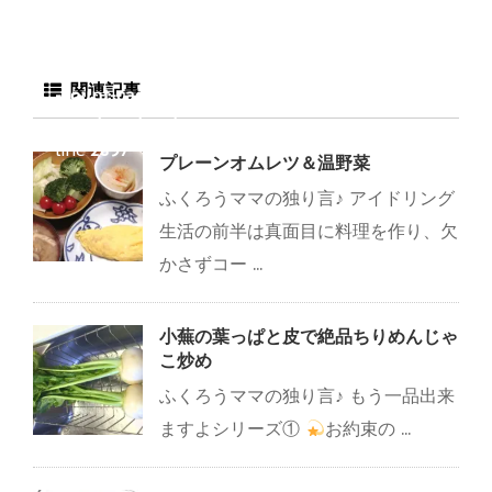
mama.com/public_h
tml/wp-
content/plugins/sns
関連記事
-count-cache/sns-
count-cache.php
on
line
2897
プレーンオムレツ＆温野菜
ふくろうママの独り言♪ アイドリング
生活の前半は真面目に料理を作り、欠
かさずコー ...
小蕪の葉っぱと皮で絶品ちりめんじゃ
こ炒め
ふくろうママの独り言♪ もう一品出来
ますよシリーズ①
お約束の ...