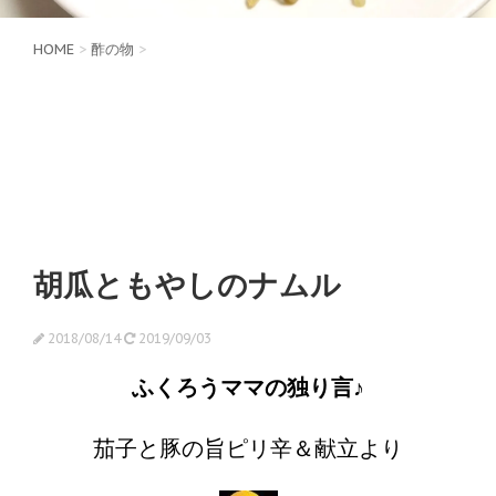
HOME
>
酢の物
>
胡瓜ともやしのナムル
2018/08/14
2019/09/03
ふくろうママの独り言♪
茄子と豚の旨ピリ辛＆献立より