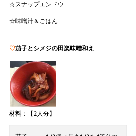
☆スナップエンドウ
☆味噌汁＆ごはん
♡
茄子とシメジの田楽味噌和え
材料
：【2人分】