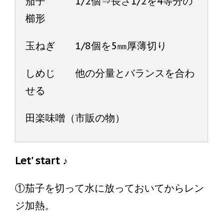
茄子 1/2個⇒長さ1/2を4等分の
櫛形
玉ねぎ 1/8個を5㎜厚薄切り
しめじ 他の分量とバランスを合わ
せる
田楽味噌（市販の物）
Let' start ♪
①茄子を切って水に放っておいてからレン
ジ加熱。