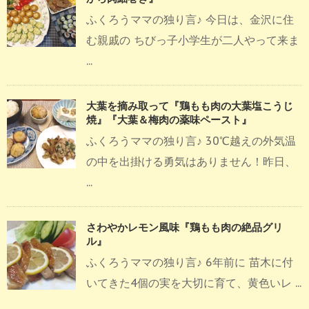
ふくろうママの独り言♪ 今日は、金沢に住
む親戚の ちびっ子小学生が二人やって来ま
...
大葉を摘み取って『鶏もも肉の大葉塩こうじ
焼』『大葉＆梅肉の薬味ペースト』
ふくろうママの独り言♪ 30℃越えの外気温
の中を出掛ける勇気はありません！昨日、
...
さわやかレモン風味『鶏もも肉の絶品グリ
ル』
ふくろうママの独り言♪ 6年前に 苗木に付
いてきた4個の実を大切に育て、黄色いレ ...