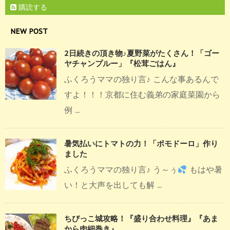
購読する
NEW POST
2日続きの頂き物♪夏野菜がたくさん！「ゴー
ヤチャンプルー」『松茸ごはん』
ふくろうママの独り言♪ こんな事あるんで
すよ！！！京都に住む義弟の家庭菜園から
例 ...
暑気払いにトマトの力！「ポモドーロ」作り
ました
ふくろうママの独り言♪ う～ぅ
もはや暑
い！と大声を出しても解 ...
ちびっこ城攻略！『盛り合わせ料理』『あま
から肉細巻き』