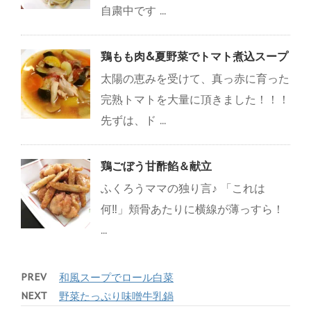
自粛中です ...
鶏もも肉&夏野菜でトマト煮込スープ
太陽の恵みを受けて、真っ赤に育った
完熟トマトを大量に頂きました！！！
先ずは、ド ...
鶏ごぼう甘酢餡＆献立
ふくろうママの独り言♪ 「これは
何‼」頬骨あたりに横線が薄っすら！
...
PREV
和風スープでロール白菜
NEXT
野菜たっぷり味噌牛乳鍋