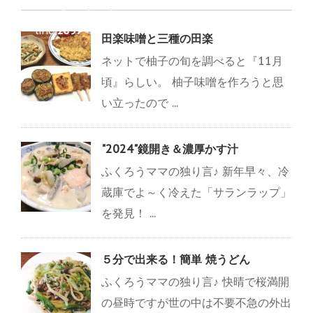
count-cache.php
on
line
2897
田楽味噌と三種の田楽
ネットで柚子の旬を調べると『11月
頃』らしい。 柚子味噌を作ろうと思
い立ったので ...
"2024"鏡開き＆濃厚かす汁
ふくろうママの独り言♪ 新年早々、冷
蔵庫でよ～く冷えた「サランラップ」
を発見！ ...
５分で出来る！簡単 焼うどん
ふくろうママの独り言♪ 快晴で桜満開
の昼時ですが世の中は不要不急の外出