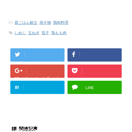
-
昼ごはん献立
,
焼き物
,
鶏肉料理
-
しめじ
,
玉ねぎ
,
茄子
,
鶏もも肉
Warning
: Undefined
array key "Google+"
B!
LINE
in
/home/fukurou-
note/fukurou-
mama.com/public_h
tml/wp-
content/plugins/sns
関連記事
-count-cache/sns-