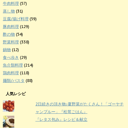
牛肉料理
(57)
蒸し物
(31)
豆腐/揚げ料理
(59)
豚肉料理
(129)
酢の物
(54)
野菜料理
(338)
鍋物
(12)
食べ歩き
(29)
魚介類料理
(214)
鶏肉料理
(118)
麺類/パスタ
(88)
人気レシピ
2日続きの頂き物♪夏野菜がたくさん！「ゴーヤチ
ャンプルー」『松茸ごはん』
『レタス包み』レシピ＆献立