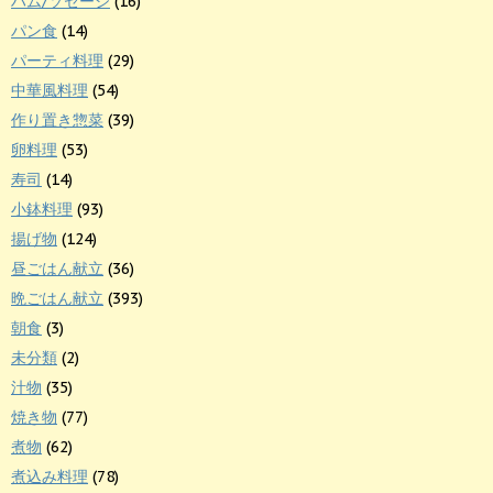
ハム/ソセージ
(16)
パン食
(14)
パーティ料理
(29)
中華風料理
(54)
作り置き惣菜
(39)
卵料理
(53)
寿司
(14)
小鉢料理
(93)
揚げ物
(124)
昼ごはん献立
(36)
晩ごはん献立
(393)
朝食
(3)
未分類
(2)
汁物
(35)
焼き物
(77)
煮物
(62)
煮込み料理
(78)