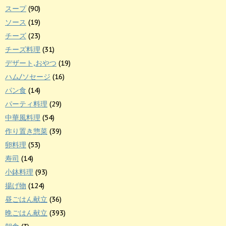
スープ
(90)
ソース
(19)
チーズ
(23)
チーズ料理
(31)
デザート,おやつ
(19)
ハム/ソセージ
(16)
パン食
(14)
パーティ料理
(29)
中華風料理
(54)
作り置き惣菜
(39)
卵料理
(53)
寿司
(14)
小鉢料理
(93)
揚げ物
(124)
昼ごはん献立
(36)
晩ごはん献立
(393)