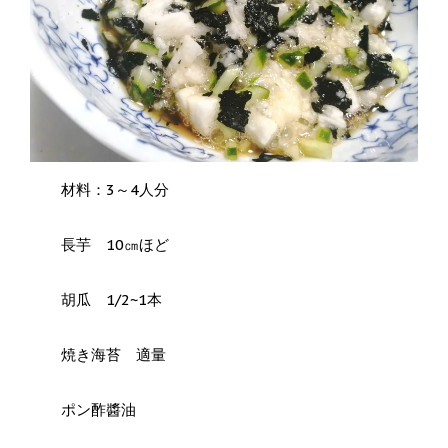
材料：3～4人分
長芋 10㎝ほど
胡瓜 1/2~1本
焼き海苔 適量
ポン酢醬油