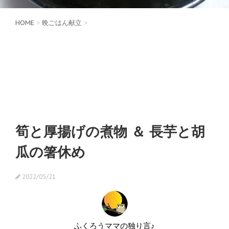
HOME
>
晩ごはん献立
>
筍と厚揚げの煮物 ＆ 長芋と胡
瓜の箸休め
2022/05/21
ふくろうママの独り言♪