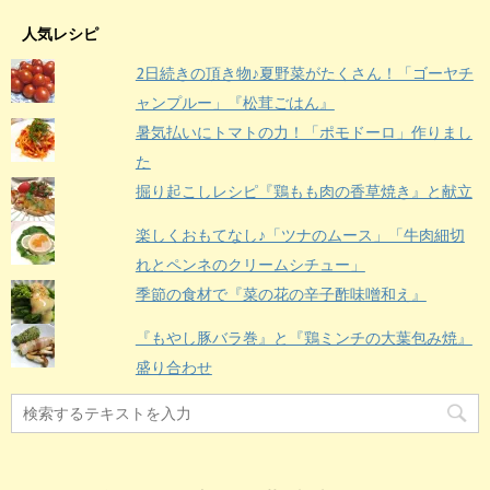
人気レシピ
2日続きの頂き物♪夏野菜がたくさん！「ゴーヤチ
ャンプルー」『松茸ごはん』
暑気払いにトマトの力！「ポモドーロ」作りまし
た
掘り起こしレシピ『鶏もも肉の香草焼き』と献立
楽しくおもてなし♪「ツナのムース」「牛肉細切
れとペンネのクリームシチュー」
季節の食材で『菜の花の辛子酢味噌和え』
『もやし豚バラ巻』と『鶏ミンチの大葉包み焼』
盛り合わせ