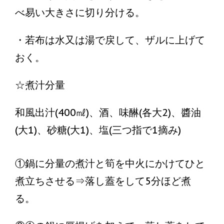
べ易い大きさに切り分ける。
・若布は水又は湯で戻して、ザルに上げて
おく。
☆煮汁分量
和風出汁(400㎖)、酒、味醂(各大2)、醬油
(大1)、砂糖(大1)、塩(三つ指で1摘み)
①鍋に分量の煮汁と筍を中火にかけてひと
煮立ちさせる⇒落し蓋をして5分ほど煮
る。