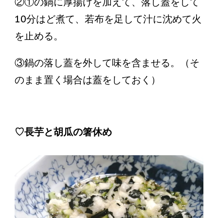
②①の鍋に厚揚げを加えて、落し蓋をして
10分はど煮て、若布を足して汁に沈めて火
を止める。
③鍋の落し蓋を外して味を含ませる。（そ
のまま置く場合は蓋をしておく）
♡長芋と胡瓜の箸休め