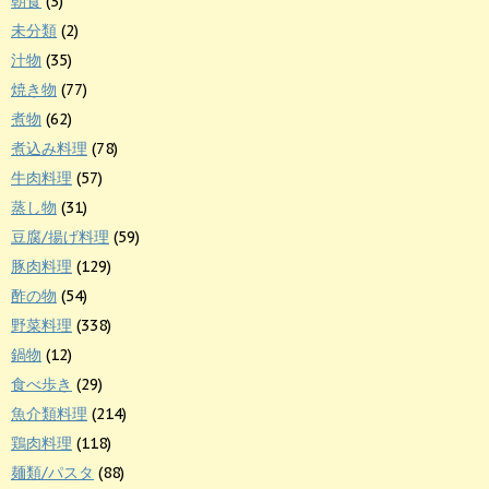
朝食
(3)
未分類
(2)
汁物
(35)
焼き物
(77)
煮物
(62)
煮込み料理
(78)
牛肉料理
(57)
蒸し物
(31)
豆腐/揚げ料理
(59)
豚肉料理
(129)
酢の物
(54)
野菜料理
(338)
鍋物
(12)
食べ歩き
(29)
魚介類料理
(214)
鶏肉料理
(118)
麺類/パスタ
(88)