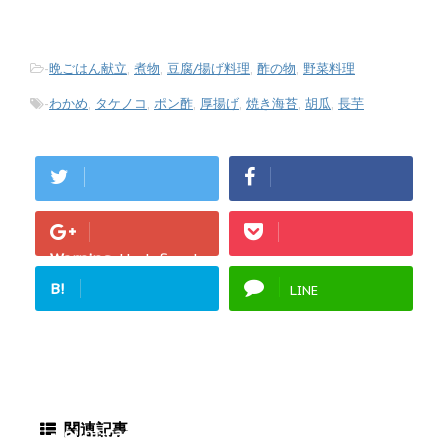
-
晩ごはん献立
,
煮物
,
豆腐/揚げ料理
,
酢の物
,
野菜料理
-
わかめ
,
タケノコ
,
ポン酢
,
厚揚げ
,
焼き海苔
,
胡瓜
,
長芋
Warning
: Undefined
array key "Google+"
B!
LINE
in
/home/fukurou-
note/fukurou-
mama.com/public_h
tml/wp-
content/plugins/sns
関連記事
-count-cache/sns-