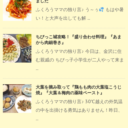
ました
ふくろうママの独り言♪ う～ぅ
もはや暑
い！と大声を出しても解 ...
ちびっこ城攻略！『盛り合わせ料理』『あま
から肉細巻き』
ふくろうママの独り言♪ 今日は、金沢に住
む親戚の ちびっ子小学生が二人やって来ま
...
大葉を摘み取って『鶏もも肉の大葉塩こうじ
焼』『大葉＆梅肉の薬味ペースト』
ふくろうママの独り言♪ 30℃越えの外気温
の中を出掛ける勇気はありません！昨日、
...