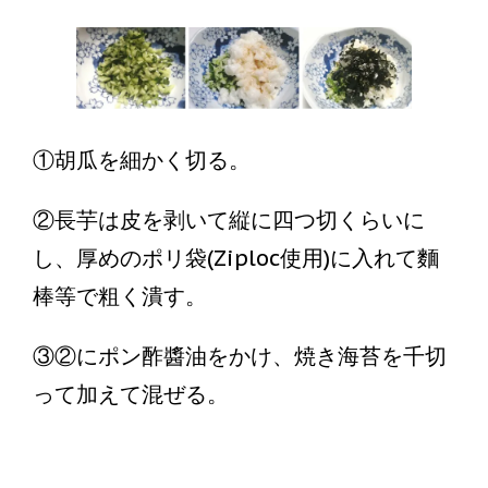
①胡瓜を細かく切る。
②長芋は皮を剥いて縦に四つ切くらいに
し、厚めのポリ袋(Ziploc使用)に入れて麵
棒等で粗く潰す。
③②にポン酢醬油をかけ、焼き海苔を千切
って加えて混ぜる。