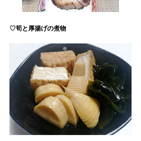
♡筍と厚揚げの煮物