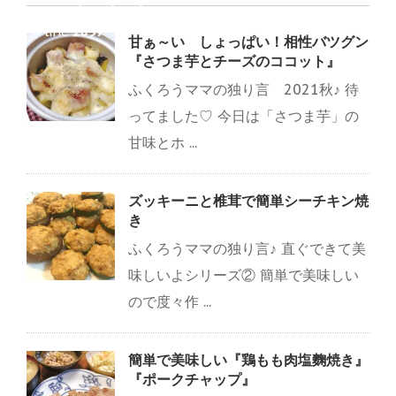
count-cache.php
on
line
2897
甘ぁ～い しょっぱい！相性バツグン
『さつま芋とチーズのココット』
ふくろうママの独り言 2021秋♪ 待
ってました♡ 今日は「さつま芋」の
甘味とホ ...
ズッキーニと椎茸で簡単シーチキン焼
き
ふくろうママの独り言♪ 直ぐできて美
味しいよシリーズ② 簡単で美味しい
ので度々作 ...
簡単で美味しい『鶏もも肉塩麴焼き』
『ポークチャップ』