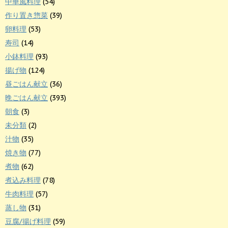
中華風料理
(54)
作り置き惣菜
(39)
卵料理
(53)
寿司
(14)
小鉢料理
(93)
揚げ物
(124)
昼ごはん献立
(36)
晩ごはん献立
(393)
朝食
(3)
未分類
(2)
汁物
(35)
焼き物
(77)
煮物
(62)
煮込み料理
(78)
牛肉料理
(57)
蒸し物
(31)
豆腐/揚げ料理
(59)