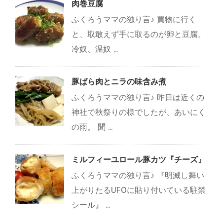
肉巻豆腐
ふくろうママの独り言♪ 買物に行く
と、取敢えず手に取るのが卵と豆腐。
冷奴、温奴 ...
豚ばら肉とニラの味含み煮
ふくろうママの独り言♪ 昨日は近くの
神社で秋祭りの様でしたが、あいにく
の雨。 聞 ...
ミルフィーユロール豚カツ『チーズ』
ふくろうママの独り言♪ 『明滅し舞い
上がりたるUFOに貼り付いている駐禁
シール』 ...