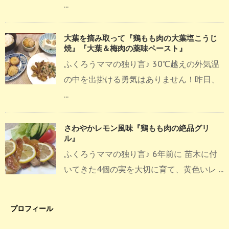
...
大葉を摘み取って『鶏もも肉の大葉塩こうじ
焼』『大葉＆梅肉の薬味ペースト』
ふくろうママの独り言♪ 30℃越えの外気温
の中を出掛ける勇気はありません！昨日、
...
さわやかレモン風味『鶏もも肉の絶品グリ
ル』
ふくろうママの独り言♪ 6年前に 苗木に付
いてきた4個の実を大切に育て、黄色いレ ...
プロフィール