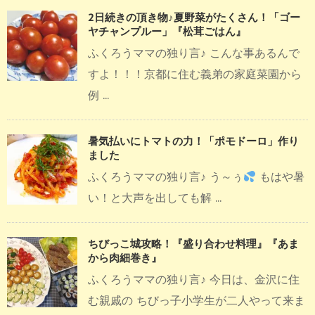
2日続きの頂き物♪夏野菜がたくさん！「ゴー
ヤチャンプルー」『松茸ごはん』
ふくろうママの独り言♪ こんな事あるんで
すよ！！！京都に住む義弟の家庭菜園から
例 ...
暑気払いにトマトの力！「ポモドーロ」作り
ました
ふくろうママの独り言♪ う～ぅ
もはや暑
い！と大声を出しても解 ...
ちびっこ城攻略！『盛り合わせ料理』『あま
から肉細巻き』
ふくろうママの独り言♪ 今日は、金沢に住
む親戚の ちびっ子小学生が二人やって来ま