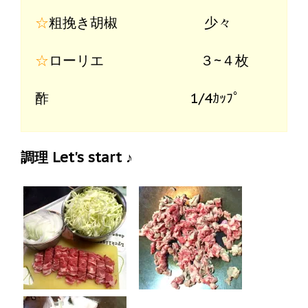
☆
粗挽き胡椒 少々
☆
ローリエ ３~４枚
酢 1/4ｶｯﾌﾟ
調理 Let's start ♪