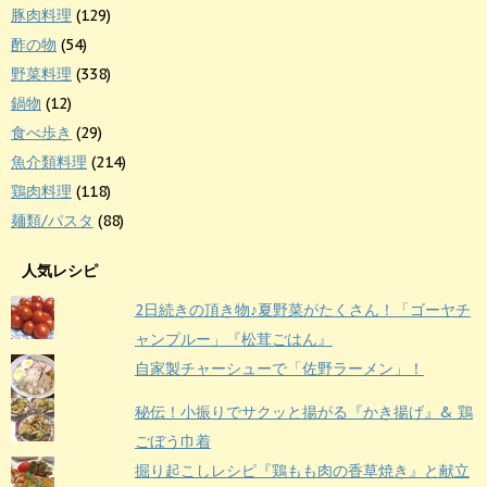
豚肉料理
(129)
酢の物
(54)
野菜料理
(338)
鍋物
(12)
食べ歩き
(29)
魚介類料理
(214)
鶏肉料理
(118)
麺類/パスタ
(88)
人気レシピ
2日続きの頂き物♪夏野菜がたくさん！「ゴーヤチ
ャンプルー」『松茸ごはん』
自家製チャーシューで「佐野ラーメン」！
秘伝！小振りでサクッと揚がる『かき揚げ』& 鶏
ごぼう巾着
掘り起こしレシピ『鶏もも肉の香草焼き』と献立