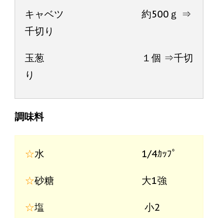
キャベツ 約500ｇ ⇒
千切り
玉葱 １個 ⇒千切
り
調味料
☆
水 1/4ｶｯﾌﾟ
☆
砂糖 大1強
☆
塩 小2