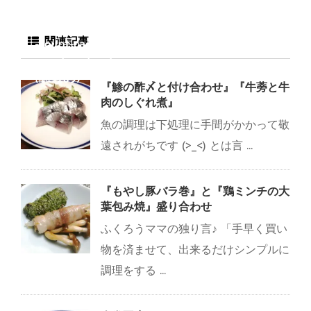
tml/wp-
content/plugins/sns
関連記事
-count-cache/sns-
count-cache.php
on
line
2897
『鯵の酢〆と付け合わせ』『牛蒡と牛
肉のしぐれ煮』
魚の調理は下処理に手間がかかって敬
遠されがちです (>_<) とは言 ...
『もやし豚バラ巻』と『鶏ミンチの大
葉包み焼』盛り合わせ
ふくろうママの独り言♪ 「手早く買い
物を済ませて、出来るだけシンプルに
調理をする ...