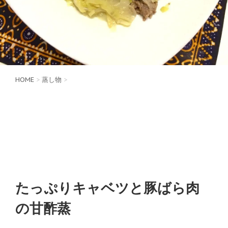
HOME
>
蒸し物
>
たっぷりキャベツと豚ばら肉
の甘酢蒸