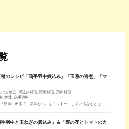
一覧
三種のレシピ「鶏手羽中煮込み」「玉葱の旨煮」「マ
ごはん献立
,
煮込み料理
,
野菜料理
,
鶏肉料理
葱
,
舞茸
,
鶏手羽中
 『簡単に出来て、美味しい』をモットーにしているなどとは、 ...
鶏手羽中と玉ねぎの煮込み」＆「菜の花とトマトのカ