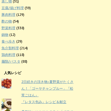
蒸し物
(31)
豆腐/揚げ料理
(59)
豚肉料理
(129)
酢の物
(54)
野菜料理
(338)
鍋物
(12)
食べ歩き
(29)
魚介類料理
(214)
鶏肉料理
(118)
麺類/パスタ
(88)
人気レシピ
2日続きの頂き物♪夏野菜がたくさ
ん！「ゴーヤチャンプルー」『松
茸ごはん』
『レタス包み』レシピ＆献立