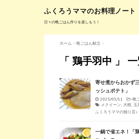
ふくろうママのお料理ノート
日々の晩ごはん作りを楽しもう！
ホーム
>
晩ごはん献立
>
「 鶏手羽中 」 
寄せ煮からおかず
ッシュポテト」
2025/03/11
-
晩
メクイーン
,
大根
,
玉
ふくろうママの独り言♪
一鍋で省エネ！「