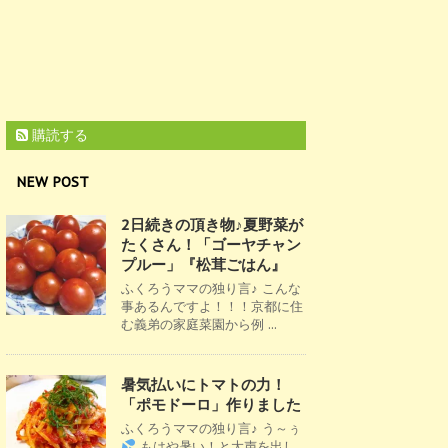
購読する
NEW POST
2日続きの頂き物♪夏野菜が
たくさん！「ゴーヤチャン
プルー」『松茸ごはん』
ふくろうママの独り言♪ こんな
事あるんですよ！！！京都に住
む義弟の家庭菜園から例 ...
暑気払いにトマトの力！
「ポモドーロ」作りました
ふくろうママの独り言♪ う～ぅ
もはや暑い！と大声を出し