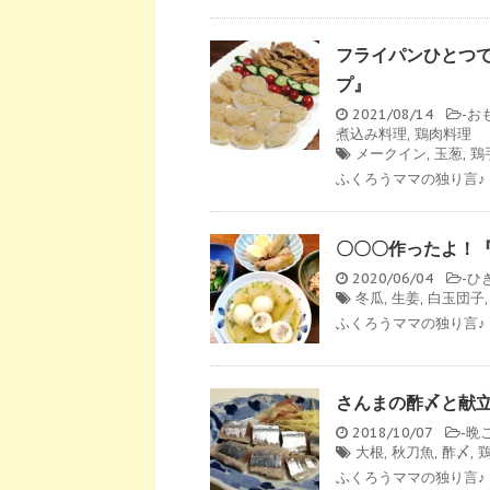
フライパンひとつ
プ』
2021/08/14
-
お
煮込み料理
,
鶏肉料理
メークイン
,
玉葱
,
鶏
ふくろうママの独り言♪
〇〇〇作ったよ！
2020/06/04
-
ひ
冬瓜
,
生姜
,
白玉団子
ふくろうママの独り言♪
さんまの酢〆と献
2018/10/07
-
晩
大根
,
秋刀魚
,
酢〆
,
ふくろうママの独り言♪ 