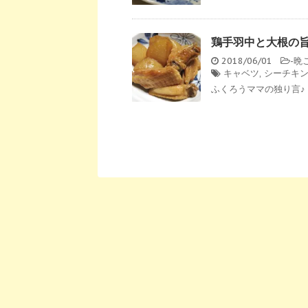
鶏手羽中と大根の
2018/06/01
-
晩
キャベツ
,
シーチキ
ふくろうママの独り言♪ 