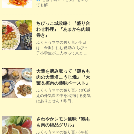
ても解 ...
ちびっこ城攻略！『盛り合
わせ料理』『あまから肉細
巻き』
ふくろうママの独り言♪ 今日
は、金沢に住む親戚の ちびっ
子小学生が二人やって来ま ...
大葉を摘み取って『鶏もも
肉の大葉塩こうじ焼』『大
葉＆梅肉の薬味ペースト』
ふくろうママの独り言♪ 30℃越
えの外気温の中を出掛ける勇気
はありません！昨日、 ...
さわやかレモン風味『鶏も
も肉の絶品グリル』
ふくろうママの独り言♪ 6年前