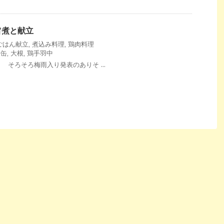
旨煮と献立
ごはん献立
,
煮込み料理
,
鶏肉料理
ン缶
,
大根
,
鶏手羽中
そろそろ梅雨入り発表のありそ ...