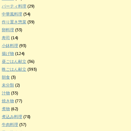
パーティ料理
(29)
中華風料理
(54)
作り置き惣菜
(39)
卵料理
(53)
寿司
(14)
小鉢料理
(93)
揚げ物
(124)
昼ごはん献立
(36)
晩ごはん献立
(393)
朝食
(3)
未分類
(2)
汁物
(35)
焼き物
(77)
煮物
(62)
煮込み料理
(78)
牛肉料理
(57)