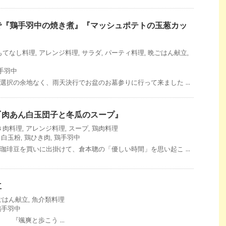
で『鶏手羽中の焼き煮』『マッシュポテトの玉葱カッ
もてなし料理
,
アレンジ料理
,
サラダ
,
パーティ料理
,
晩ごはん献立
,
手羽中
 選択の余地なく、雨天決行でお盆のお墓参りに行って来ました ...
『肉あん白玉団子と冬瓜のスープ』
き肉料理
,
アレンジ料理
,
スープ
,
鶏肉料理
,
白玉粉
,
鶏ひき肉
,
鶏手羽中
 珈琲豆を買いに出掛けて、倉本聰の「優しい時間」を思い起こ ...
立
ごはん献立
,
魚介類料理
鶏手羽中
『颯爽と歩こう ...