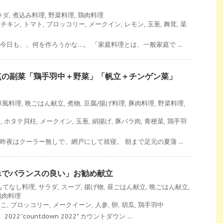
ラダ
,
煮込み料理
,
野菜料理
,
鶏肉料理
ーチキン
,
トマト
,
ブロッコリー
,
メークイン
,
レモン
,
玉葱
,
舞茸
,
菜
今日も、、何を作ろうかな…。 「家庭料理とは、一般家庭で ...
点の副菜「鶏手羽中＋野菜」「帆立＋チンゲン菜」
」
華風料理
,
晩ごはん献立
,
煮物
,
豆腐/揚げ料理
,
豚肉料理
,
野菜料理
,
ニ
,
ホタテ貝柱
,
メークイン
,
玉葱
,
絹揚げ
,
豚バラ肉
,
青梗菜
,
鶏手羽
昨夜はクーラー無しで、網戸にして就寝。 朝まで足元の夏蒲 ...
単でバランスの良い」お勧め献立
もてなし料理
,
サラダ
,
スープ
,
揚げ物
,
昼ごはん献立
,
晩ごはん献立
,
鶏肉料理
ゃこ
,
ブロッコリー
,
メークイーン
,
人参
,
卵
,
胡瓜
,
鶏手羽中
2”countdown 2022" カウントダウン ...