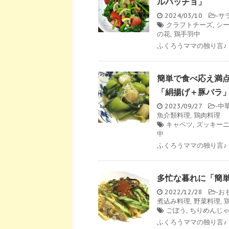
ルパッチョ」
2024/03/10
-
サ
クラフトチーズ
,
シ
の花
,
鶏手羽中
ふくろうママの独り言♪ 
簡単で食べ応え満
「絹揚げ＋豚バラ
2023/09/27
-
中
魚介類料理
,
鶏肉料理
キャベツ
,
ズッキー
中
ふくろうママの独り言♪ 
多忙な暮れに「簡
2022/12/28
-
お
煮込み料理
,
野菜料理
,
ごぼう
,
ちりめんじ
ふくろうママの独り言♪ 202