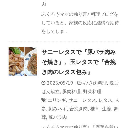
肉
ふくろうママの独り言♪ 料理ブログを
していると、家族の反応に結構な期待
をしてしま ...
サニーレタスで『豚バラ肉み
そ焼き』、玉レタスで『合挽
き肉のレタス包み』
2026/05/19
-
ひき肉料理
,
晩ご
はん献立
,
豚肉料理
,
野菜料理
エリンギ
,
サニーレタス
,
レタス
,
人
参
,
刻みネギ
,
合挽き肉
,
椎茸
,
生姜
,
舞
茸
,
豚バラ肉
ふくろうママの独り言♪ 「野菜を戴い