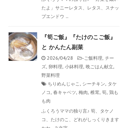
たよ」サニーレタス、レタス、スナッ
プエンドウ ...
『筍ご飯』『たけのこご飯』
と かんたん副菜
2026/04/28
-
ご飯料理
,
チー
ズ
,
卵料理
,
小鉢料理
,
晩ごはん献立
,
野菜料理
ちりめんじゃこ
,
シーチキン
,
タケ
ノコ
,
春キャベツ
,
梅肉
,
椎茸
,
筍
,
鶏も
も肉
ふくろうママの独り言♪ 筍、タケノ
コ、たけのこ、どれがしっくりきます
かね…？文字 ...