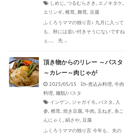
しめじ
,
つるむらさき
,
エノキタケ
,
エリンギ
,
椎茸
,
舞茸
,
豆腐
ふくろうママの独り言♪ 九月に入って
も、秋には追い付きそうにないですね
ぇ…。 先 ...
頂き物からのリレー ～パスタ
～カレー～肉じゃが
2025/05/15
-
煮込み料理
,
牛肉
料理
,
麺類/パスタ
インゲン
,
ジャガイモ
,
パスタ
,
人
参
,
椎茸
,
焼き豆腐
,
牛肉
,
玉ねぎ
,
糸こ
んにゃく
,
絹さや
,
豆腐
ふくろうママの独り言 今年も、夫の