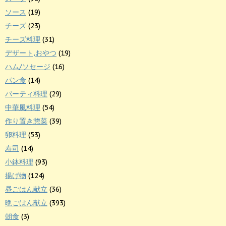
ソース
(19)
チーズ
(23)
チーズ料理
(31)
デザート,おやつ
(19)
ハム/ソセージ
(16)
パン食
(14)
パーティ料理
(29)
中華風料理
(54)
作り置き惣菜
(39)
卵料理
(53)
寿司
(14)
小鉢料理
(93)
揚げ物
(124)
昼ごはん献立
(36)
晩ごはん献立
(393)
朝食
(3)