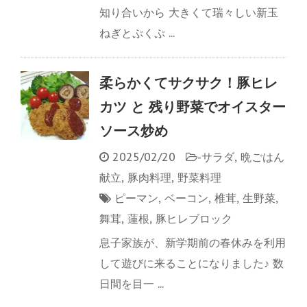
知り合いから 大きくて瑞々しい新玉
ねぎとぷくぷ ...
柔らかくてサクサク！豚ヒレ
カツ と 残り野菜でオイスター
ソース炒め
2025/02/20
-
サラダ
,
晩ごはん
献立
,
豚肉料理
,
野菜料理
ピーマン
,
ベーコン
,
椎茸
,
生野菜
,
舞茸
,
蓮根
,
豚ヒレブロック
息子家族が、新学期前の春休みを利用
して遊びに来ることになりました♪ 数
日間を目一 ...