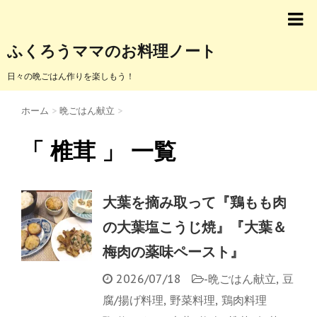
ふくろうママのお料理ノート
日々の晩ごはん作りを楽しもう！
ホーム
>
晩ごはん献立
>
「 椎茸 」 一覧
大葉を摘み取って『鶏もも肉
の大葉塩こうじ焼』『大葉＆
梅肉の薬味ペースト』
2026/07/18
-
晩ごはん献立
,
豆
腐/揚げ料理
,
野菜料理
,
鶏肉料理