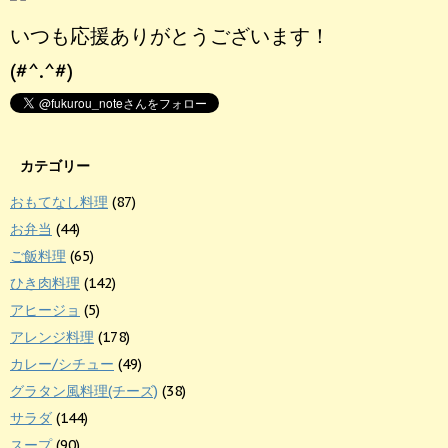
いつも応援ありがとうございます！
(#^.^#)
カテゴリー
おもてなし料理
(87)
お弁当
(44)
ご飯料理
(65)
ひき肉料理
(142)
アヒージョ
(5)
アレンジ料理
(178)
カレー/シチュー
(49)
グラタン風料理(チーズ)
(38)
サラダ
(144)
スープ
(90)