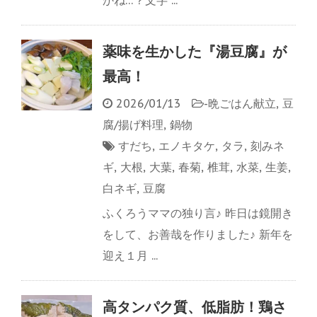
薬味を生かした『湯豆腐』が
最高！
2026/01/13
-
晩ごはん献立
,
豆
腐/揚げ料理
,
鍋物
すだち
,
エノキタケ
,
タラ
,
刻みネ
ギ
,
大根
,
大葉
,
春菊
,
椎茸
,
水菜
,
生姜
,
白ネギ
,
豆腐
ふくろうママの独り言♪ 昨日は鏡開き
をして、お善哉を作りました♪ 新年を
迎え１月 ...
高タンパク質、低脂肪！鶏さ