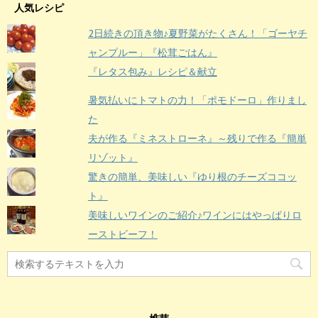
人気レシピ
2日続きの頂き物♪夏野菜がたくさん！「ゴーヤチ
ャンプルー」『松茸ごはん』
『レタス包み』レシピ＆献立
暑気払いにトマトの力！「ポモドーロ」作りまし
た
夫が作る『ミネストローネ』～残りで作る『簡単
リゾット』
驚きの簡単、美味しい『ゆり根のチーズココッ
ト』
美味しいワインのご紹介♪ワインにはやっぱりロ
ーストビーフ！