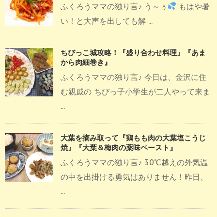
ふくろうママの独り言♪ う～ぅ
もはや暑
い！と大声を出しても解 ...
ちびっこ城攻略！『盛り合わせ料理』『あま
から肉細巻き』
ふくろうママの独り言♪ 今日は、金沢に住
む親戚の ちびっ子小学生が二人やって来ま
...
大葉を摘み取って『鶏もも肉の大葉塩こうじ
焼』『大葉＆梅肉の薬味ペースト』
ふくろうママの独り言♪ 30℃越えの外気温
の中を出掛ける勇気はありません！昨日、
...