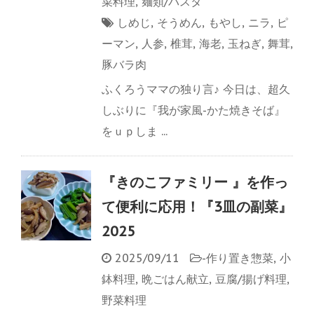
菜料理
,
麺類/パスタ
しめじ
,
そうめん
,
もやし
,
ニラ
,
ピ
ーマン
,
人参
,
椎茸
,
海老
,
玉ねぎ
,
舞茸
,
豚バラ肉
ふくろうママの独り言♪ 今日は、超久
しぶりに『我が家風-かた焼きそば』
をｕｐしま ...
『きのこファミリー 』を作っ
て便利に応用！『3皿の副菜』
2025
2025/09/11
-
作り置き惣菜
,
小
鉢料理
,
晩ごはん献立
,
豆腐/揚げ料理
,
野菜料理