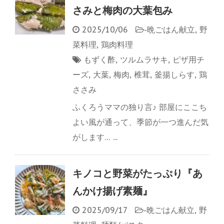
さみと梅肉の大葉包み
2025/10/06
-
晩ごはん献立
,
野
菜料理
,
鶏肉料理
もずく酢
,
ツルムラサキ
,
ピザ用チ
ーズ
,
大葉
,
梅肉
,
椎茸
,
釜揚しらす
,
鶏
ささみ
ふくろうママの独り言♪ 部屋にここち
よい風が通って、季節が一つ進んだ気
がします… ...
キノコと野菜がたっぷり『あ
んかけ揚げ素麺』
2025/09/17
-
晩ごはん献立
,
野