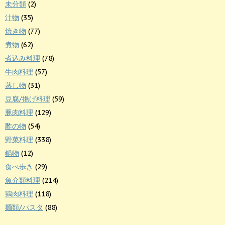
未分類
(2)
汁物
(35)
焼き物
(77)
煮物
(62)
煮込み料理
(78)
牛肉料理
(57)
蒸し物
(31)
豆腐/揚げ料理
(59)
豚肉料理
(129)
酢の物
(54)
野菜料理
(338)
鍋物
(12)
食べ歩き
(29)
魚介類料理
(214)
鶏肉料理
(118)
麺類/パスタ
(88)