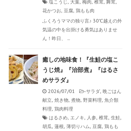
塩こうじ
,
大葉
,
梅肉
,
椎茸
,
舞茸
,
花かつお
,
豆腐
,
鶏もも肉
ふくろうママの独り言♪ 30℃越えの外
気温の中を出掛ける勇気はありませ
ん！昨日、 ...
癒しの地味食！『生鮭の塩こ
うじ焼』『治部煮』『はるさ
めサラダ』
2026/07/01
-
サラダ
,
晩ごはん
献立
,
焼き物
,
煮物
,
野菜料理
,
魚介類
料理
,
鶏肉料理
はるさめ
,
エノキ
,
人参
,
椎茸
,
生鮭
,
胡瓜
,
蓮根
,
薄切りハム
,
豆腐
,
鶏もも