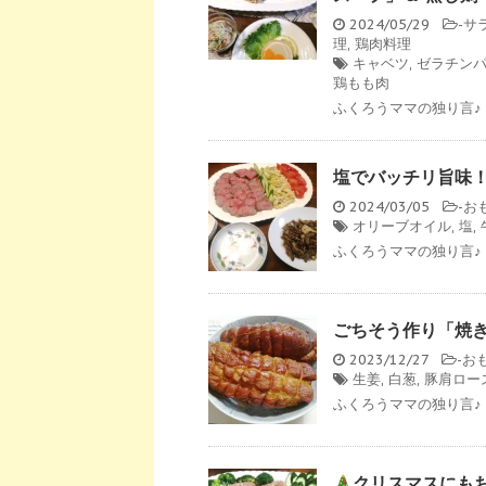
2024/05/29
-
サ
理
,
鶏肉料理
キャベツ
,
ゼラチン
鶏もも肉
ふくろうママの独り言♪ 
塩でバッチリ旨味
2024/03/05
-
お
オリーブオイル
,
塩
,
ふくろうママの独り言♪ 
ごちそう作り「焼き
2023/12/27
-
お
生姜
,
白葱
,
豚肩ロー
ふくろうママの独り言♪ 
クリスマスにも