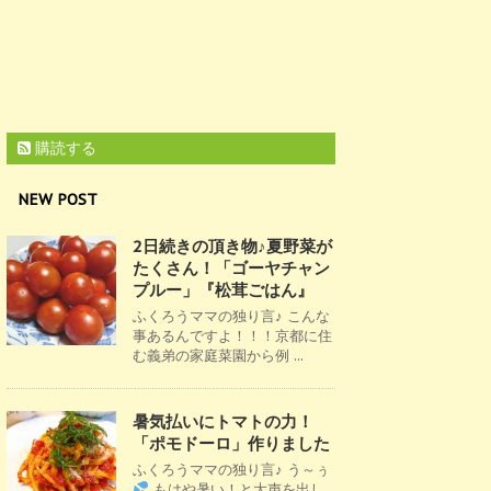
購読する
NEW POST
2日続きの頂き物♪夏野菜が
たくさん！「ゴーヤチャン
プルー」『松茸ごはん』
ふくろうママの独り言♪ こんな
事あるんですよ！！！京都に住
む義弟の家庭菜園から例 ...
暑気払いにトマトの力！
「ポモドーロ」作りました
ふくろうママの独り言♪ う～ぅ
もはや暑い！と大声を出し