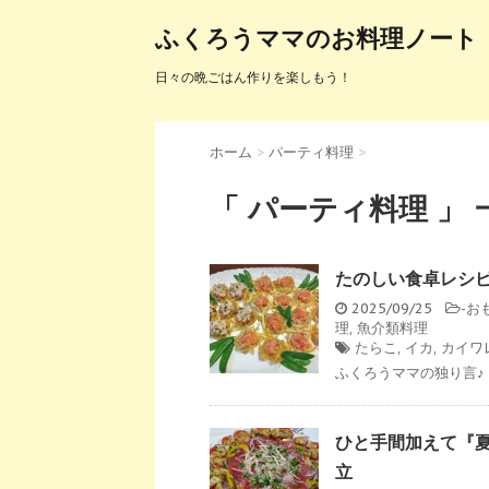
ふくろうママのお料理ノート
日々の晩ごはん作りを楽しもう！
ホーム
>
パーティ料理
>
「 パーティ料理 」 
たのしい食卓レシピ
2025/09/25
-
お
理
,
魚介類料理
たらこ
,
イカ
,
カイワ
ふくろうママの独り言♪ 
ひと手間加えて『夏
立