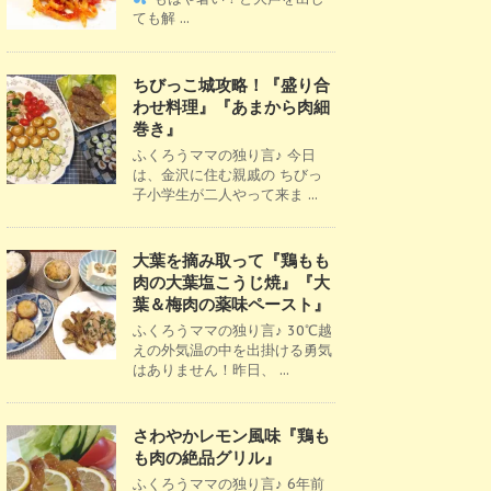
ても解 ...
ちびっこ城攻略！『盛り合
わせ料理』『あまから肉細
巻き』
ふくろうママの独り言♪ 今日
は、金沢に住む親戚の ちびっ
子小学生が二人やって来ま ...
大葉を摘み取って『鶏もも
肉の大葉塩こうじ焼』『大
葉＆梅肉の薬味ペースト』
ふくろうママの独り言♪ 30℃越
えの外気温の中を出掛ける勇気
はありません！昨日、 ...
さわやかレモン風味『鶏も
も肉の絶品グリル』
ふくろうママの独り言♪ 6年前