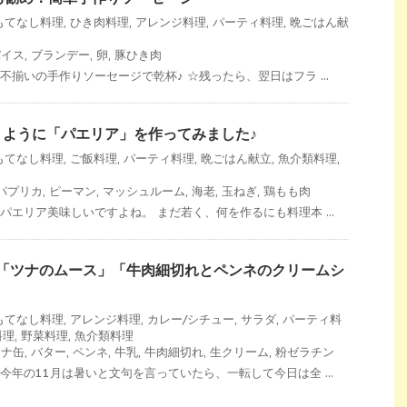
もてなし料理
,
ひき肉料理
,
アレンジ料理
,
パーティ料理
,
晩ごはん献
パイス
,
ブランデー
,
卵
,
豚ひき肉
不揃いの手作りソーセージで乾杯♪ ☆残ったら、翌日はフラ ...
くように「パエリア」を作ってみました♪
もてなし料理
,
ご飯料理
,
パーティ料理
,
晩ごはん献立
,
魚介類料理
,
パプリカ
,
ピーマン
,
マッシュルーム
,
海老
,
玉ねぎ
,
鶏もも肉
パエリア美味しいですよね。 まだ若く、何を作るにも料理本 ...
♪「ツナのムース」「牛肉細切れとペンネのクリームシ
もてなし料理
,
アレンジ料理
,
カレー/シチュー
,
サラダ
,
パーティ料
料理
,
野菜料理
,
魚介類料理
ツナ缶
,
バター
,
ペンネ
,
牛乳
,
牛肉細切れ
,
生クリーム
,
粉ゼラチン
今年の11月は暑いと文句を言っていたら、一転して今日は全 ...