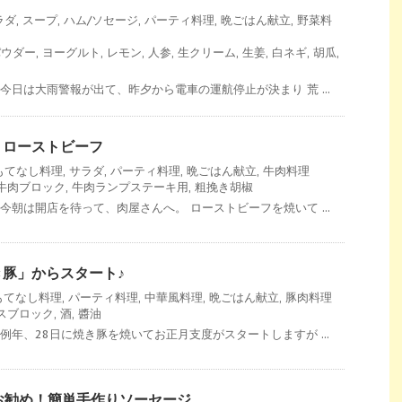
ラダ
,
スープ
,
ハム/ソセージ
,
パーティ料理
,
晩ごはん献立
,
野菜料
パウダー
,
ヨーグルト
,
レモン
,
人参
,
生クリーム
,
生姜
,
白ネギ
,
胡瓜
,
今日は大雨警報が出て、昨夕から電車の運航停止が決まり 荒 ...
！ローストビーフ
もてなし料理
,
サラダ
,
パーティ料理
,
晩ごはん献立
,
牛肉料理
牛肉ブロック
,
牛肉ランプステーキ用
,
粗挽き胡椒
今朝は開店を待って、肉屋さんへ。 ローストビーフを焼いて ...
豚」からスタート♪
もてなし料理
,
パーティ料理
,
中華風料理
,
晩ごはん献立
,
豚肉料理
スブロック
,
酒
,
醬油
例年、28日に焼き豚を焼いてお正月支度がスタートしますが ...
お勧め！簡単手作りソーセージ