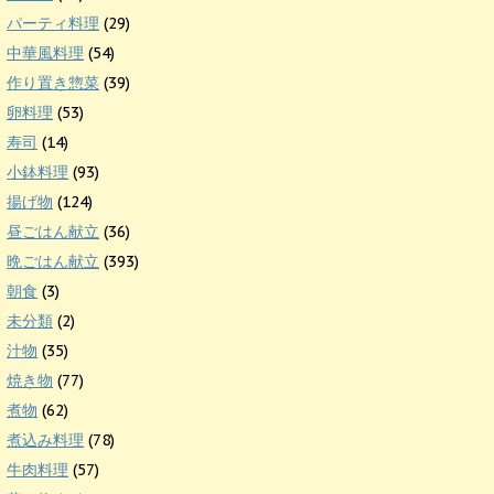
パーティ料理
(29)
中華風料理
(54)
作り置き惣菜
(39)
卵料理
(53)
寿司
(14)
小鉢料理
(93)
揚げ物
(124)
昼ごはん献立
(36)
晩ごはん献立
(393)
朝食
(3)
未分類
(2)
汁物
(35)
焼き物
(77)
煮物
(62)
煮込み料理
(78)
牛肉料理
(57)