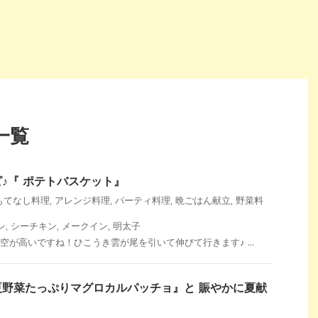
一覧
♪『 ポテトバスケット』
もてなし料理
,
アレンジ料理
,
パーティ料理
,
晩ごはん献立
,
野菜料
レ
,
シーチキン
,
メークイン
,
明太子
空が高いですね！ひこうき雲が尾を引いて伸びて行きます♪ ...
野菜たっぷりマグロカルパッチョ』と 賑やかに夏献