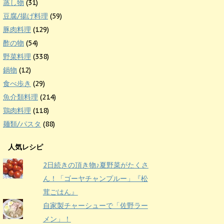
蒸し物
(31)
豆腐/揚げ料理
(59)
豚肉料理
(129)
酢の物
(54)
野菜料理
(338)
鍋物
(12)
食べ歩き
(29)
魚介類料理
(214)
鶏肉料理
(118)
麺類/パスタ
(88)
人気レシピ
2日続きの頂き物♪夏野菜がたくさ
ん！「ゴーヤチャンプルー」『松
茸ごはん』
自家製チャーシューで「佐野ラー
メン」！