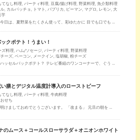
もてなし料理
,
パーティ料理
,
豆腐/揚げ料理
,
野菜料理
,
魚介類料理
イル
,
カルパッチョ
,
トマト
,
パプリカ
,
ピーマン
,
マグロ
,
レモン
,
大
長芋
今日は、夏野菜をたくさん使って、彩ゆたかに 目でも口でも ...
バックポテト！うまい！
ーズ料理
,
ハム/ソセージ
,
パーティ料理
,
野菜料理
ザチーズ
,
ベーコン
,
メークイン
,
塩胡椒
,
粉チーズ
ハッセルバックポテト？ テレビ番組のワンコーナーで、ぐう ...
祝い膳とデジタル温度計導入のローストビーフ
もてなし料理
,
パーティ料理
,
牛肉料理
作おせち
明けましておめでとうございます。 「改まる」 元旦の朝を ...
ツナのムース＋コールスローサラダ＋オニオンホワイト