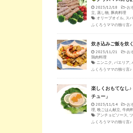
2023/12/18
-
お
立
,
蒸し物
,
豚肉料理
オリーブオイル
,
ス
ふくろうママの独り言♪ 
炊き込みご飯を炊
2023/11/21
-
お
鶏肉料理
ニンニク
,
パエリア
,
ふくろうママの独り言♪ 
楽しくおもてなし
チュー」
2023/11/14
-
お
理
,
晩ごはん献立
,
牛肉
アンチョビソース
,
ふくろうママの独り言♪ 