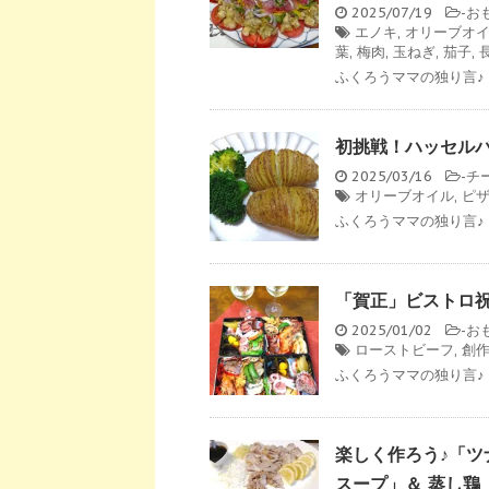
2025/07/19
-
お
エノキ
,
オリーブオ
葉
,
梅肉
,
玉ねぎ
,
茄子
,
ふくろうママの独り言♪ 
初挑戦！ハッセル
2025/03/16
-
チ
オリーブオイル
,
ピ
ふくろうママの独り言♪ 
「賀正」ビストロ
2025/01/02
-
お
ローストビーフ
,
創
ふくろうママの独り言♪ 
楽しく作ろう♪「
スープ」＆ 蒸し鶏