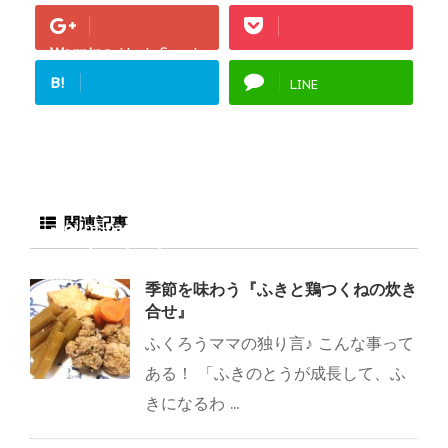
Warning
: Undefined
array key "Google+"
B!
LINE
in
/home/fukurou-
note/fukurou-
mama.com/public_h
tml/wp-
content/plugins/sns
関連記事
-count-cache/sns-
count-cache.php
on
line
2897
季節を味わう『ふきと鶏つくねの炊き
合せ』
ふくろうママの独り言♪ こんな事って
ある！ 「ふきのとうが成長して、ふ
きになるわ ...