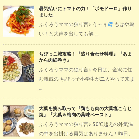
暑気払いにトマトの力！「ポモドーロ」作り
ました
ふくろうママの独り言♪ う～ぅ
もはや暑
い！と大声を出しても解 ...
ちびっこ城攻略！『盛り合わせ料理』『あま
から肉細巻き』
ふくろうママの独り言♪ 今日は、金沢に住
む親戚の ちびっ子小学生が二人やって来ま
...
大葉を摘み取って『鶏もも肉の大葉塩こうじ
焼』『大葉＆梅肉の薬味ペースト』
ふくろうママの独り言♪ 30℃越えの外気温
の中を出掛ける勇気はありません！昨日、