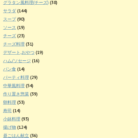
グラタン風料理(チーズ)
(38)
サラダ
(144)
スープ
(90)
ソース
(19)
チーズ
(23)
チーズ料理
(31)
デザート,おやつ
(19)
ハム/ソセージ
(16)
パン食
(14)
パーティ料理
(29)
中華風料理
(54)
作り置き惣菜
(39)
卵料理
(53)
寿司
(14)
小鉢料理
(93)
揚げ物
(124)
昼ごはん献立
(36)