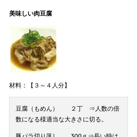
美味しい肉豆腐
材料：【３～４人分】
豆腐（もめん） ２丁 ⇒人数の倍
数になる様適当な大きさに切る。
豚バラ切り落し 300ｇ⇒長い時は