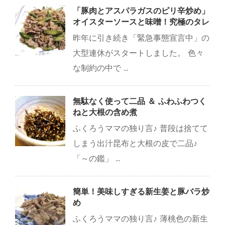
「豚肉とアスパラガスのピリ辛炒め」
オイスターソースと味噌！究極のタレ
昨年に引き続き「緊急事態宣言中」の
大型連休がスタートしました。 色々
な制約の中で ...
無駄なく使って二品 ＆ ふわふわつく
ねと大根の含め煮
ふくろうママの独り言♪ 普段は捨てて
しまう出汁昆布と大根の皮で二品♪
「～の鑑」 ...
簡単！美味しすぎる新生姜と豚バラ炒
め
ふくろうママの独り言♪ 薄桃色の新生