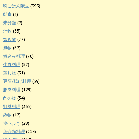
晩ごはん献立
(393)
朝食
(3)
未分類
(2)
汁物
(35)
焼き物
(77)
煮物
(62)
煮込み料理
(78)
牛肉料理
(57)
蒸し物
(31)
豆腐/揚げ料理
(59)
豚肉料理
(129)
酢の物
(54)
野菜料理
(338)
鍋物
(12)
食べ歩き
(29)
魚介類料理
(214)