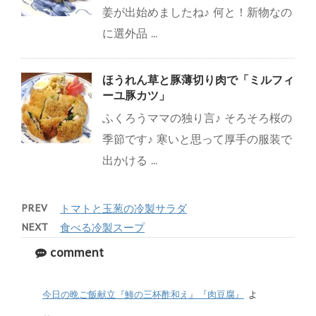
姜が出始めましたね♪ 何と！新物なの
に選外品 ...
ほうれん草と豚薄切り肉で「ミルフィ
ーユ豚カツ」
ふくろうママの独り言♪ そろそろ桜の
季節です♪ 寒いと思って厚手の服装で
出かける ...
PREV
トマトと玉葱の冷製サラダ
NEXT
食べる冷製スープ
comment
今日の晩ご飯献立『鯵の三杯酢和え』『肉豆腐』
よ