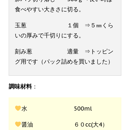
食べやすい大きさに切る。
玉葱 １個 ⇒５㎜くら
いの厚みで千切りにする。
刻み葱 適量 ⇒トッピン
グ用です（パック詰めを買いました）
調味材料
：
水 500ml
醤油 ６０cc(大4）