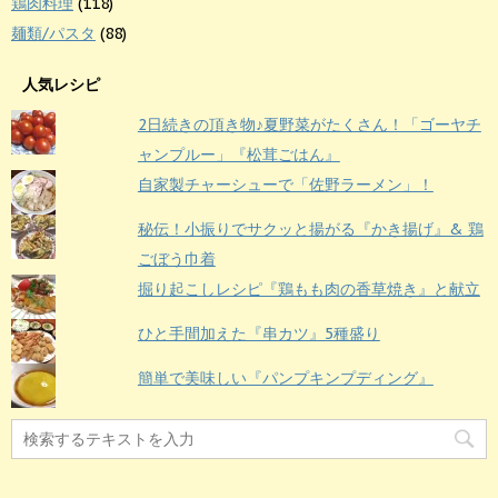
鶏肉料理
(118)
麺類/パスタ
(88)
人気レシピ
2日続きの頂き物♪夏野菜がたくさん！「ゴーヤチ
ャンプルー」『松茸ごはん』
自家製チャーシューで「佐野ラーメン」！
秘伝！小振りでサクッと揚がる『かき揚げ』& 鶏
ごぼう巾着
掘り起こしレシピ『鶏もも肉の香草焼き』と献立
ひと手間加えた『串カツ』5種盛り
簡単で美味しい『パンプキンプディング』