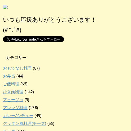
いつも応援ありがとうございます！
(#^.^#)
カテゴリー
おもてなし料理
(87)
お弁当
(44)
ご飯料理
(65)
ひき肉料理
(142)
アヒージョ
(5)
アレンジ料理
(178)
カレー/シチュー
(49)
グラタン風料理(チーズ)
(38)