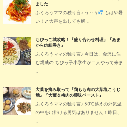
ました
ふくろうママの独り言♪ う～ぅ
もはや暑
い！と大声を出しても解 ...
ちびっこ城攻略！『盛り合わせ料理』『あま
から肉細巻き』
ふくろうママの独り言♪ 今日は、金沢に住
む親戚の ちびっ子小学生が二人やって来ま
...
大葉を摘み取って『鶏もも肉の大葉塩こうじ
焼』『大葉＆梅肉の薬味ペースト』
ふくろうママの独り言♪ 30℃越えの外気温
の中を出掛ける勇気はありません！昨日、
...