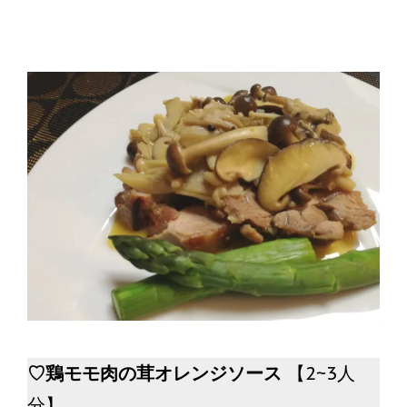
♡鶏モモ肉の茸オレンジソース
【2~3人
分】