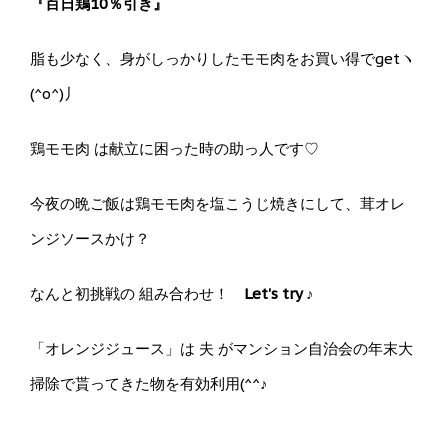
『百日鶏10％引き』
脂も少なく、身がしっかりしたモモ肉をお買い得でgetヽ
(^o^)丿
鶏モモ肉 は献立に困った時の助っ人です♡
今夜の晩ご飯は鶏モモ肉を塩こうじ焼きにして、茸オレ
ンジソースかけ？
なんと初挑戦の 組み合わせ！
Let's try ♪
「オレンジジュース」は 夫 がマンション自治会の年末大
掃除で貰ってきた物を有効利用(^^♪