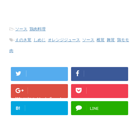
-
ソース
,
鶏肉料理
-
えのき茸
,
しめじ
,
オレンジジュース
,
ソース
,
椎茸
,
舞茸
,
鶏モモ
肉
Warning
: Undefined
array key "Google+"
B!
LINE
in
/home/fukurou-
note/fukurou-
mama.com/public_h
tml/wp-