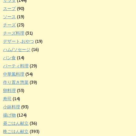
サラダ
(144)
スープ
(90)
ソース
(19)
チーズ
(23)
チーズ料理
(31)
デザート,おやつ
(19)
ハム/ソセージ
(16)
パン食
(14)
パーティ料理
(29)
中華風料理
(54)
作り置き惣菜
(39)
卵料理
(53)
寿司
(14)
小鉢料理
(93)
揚げ物
(124)
昼ごはん献立
(36)
晩ごはん献立
(393)