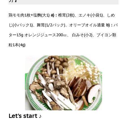
鶏モモ肉1枚+塩麴(大1)
a)：
椎茸(2枚)、エノキ(小袋1)、しめ
じ(小パック1)、舞茸(1/2パック)、オリーブオイル適量
b)：
バ
ター15g オレンジジュース200㏄、 白みそ(小2)、ブイヨン顆
粒1本(4g)
Let's start ♪