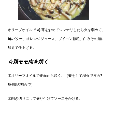
オリーブオイルで
a):
茸を炒めてシンナリしたら火を弱めて、
b):
バター、オレンジジュース、ブイヨン顆粒、白みその順に
加えて仕上げる。
☆鶏モモ肉を焼く
①オリーブオイルで皮面から焼く。（蓋をして弱火で皮面7：
身側3の割合で）
②削ぎ切りにして盛り付けてソースをかける。