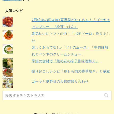
人気レシピ
2日続きの頂き物♪夏野菜がたくさん！「ゴーヤチ
ャンプルー」『松茸ごはん』
暑気払いにトマトの力！「ポモドーロ」作りまし
た
楽しくおもてなし♪「ツナのムース」「牛肉細切
れとペンネのクリームシチュー」
季節の食材で『菜の花の辛子酢味噌和え』
掘り起こしレシピ『鶏もも肉の香草焼き』と献立
ゴーヤと夏野菜の天麩羅盛り合わせ