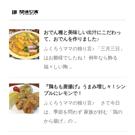
content/plugins/sns
関連記事
-count-cache/sns-
count-cache.php
on
line
2897
おでん種と美味しい出汁にこだわっ
て、おでんを作りました♪
ふくろうママの独り言♪ 「三月三日」
はお雛様でしたね！ 例年なら飾る
福々しい陶 ...
『鶏もも唐揚げ』うまみ増し々！シン
プルにレモンで！
ふくろうママの独り言♪ さて今日
は、季節を問わず 家族が好む「鶏の
から揚げ」の ...