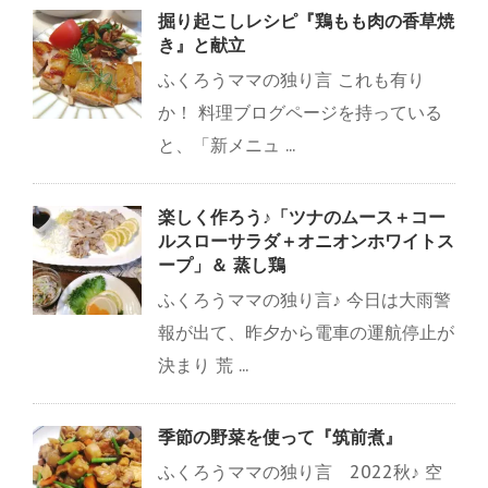
掘り起こしレシピ『鶏もも肉の香草焼
き』と献立
ふくろうママの独り言 これも有り
か！ 料理ブログページを持っている
と、「新メニュ ...
楽しく作ろう♪「ツナのムース＋コー
ルスローサラダ＋オニオンホワイトス
ープ」＆ 蒸し鶏
ふくろうママの独り言♪ 今日は大雨警
報が出て、昨夕から電車の運航停止が
決まり 荒 ...
季節の野菜を使って『筑前煮』
ふくろうママの独り言 2022秋♪ 空