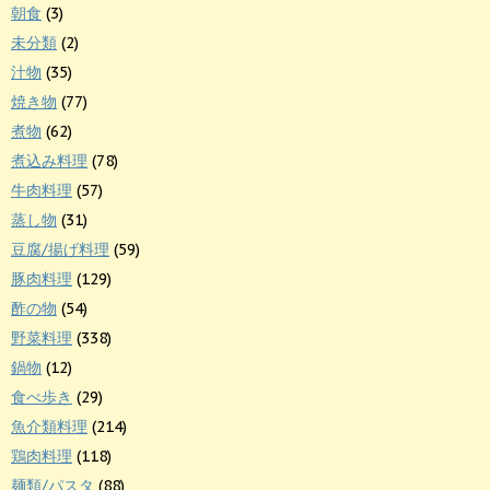
朝食
(3)
未分類
(2)
汁物
(35)
焼き物
(77)
煮物
(62)
煮込み料理
(78)
牛肉料理
(57)
蒸し物
(31)
豆腐/揚げ料理
(59)
豚肉料理
(129)
酢の物
(54)
野菜料理
(338)
鍋物
(12)
食べ歩き
(29)
魚介類料理
(214)
鶏肉料理
(118)
麺類/パスタ
(88)