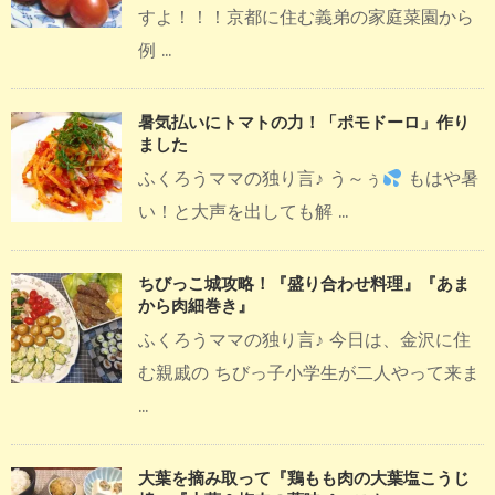
すよ！！！京都に住む義弟の家庭菜園から
例 ...
暑気払いにトマトの力！「ポモドーロ」作り
ました
ふくろうママの独り言♪ う～ぅ
もはや暑
い！と大声を出しても解 ...
ちびっこ城攻略！『盛り合わせ料理』『あま
から肉細巻き』
ふくろうママの独り言♪ 今日は、金沢に住
む親戚の ちびっ子小学生が二人やって来ま
...
大葉を摘み取って『鶏もも肉の大葉塩こうじ