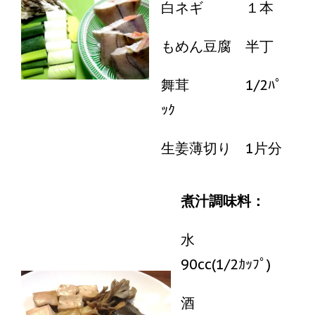
白ネギ １本
もめん豆腐 半丁
舞茸 1/2ﾊﾟ
ｯｸ
生姜薄切り 1片分
煮汁調味料：
水
90cc(1/2ｶｯﾌﾟ)
酒