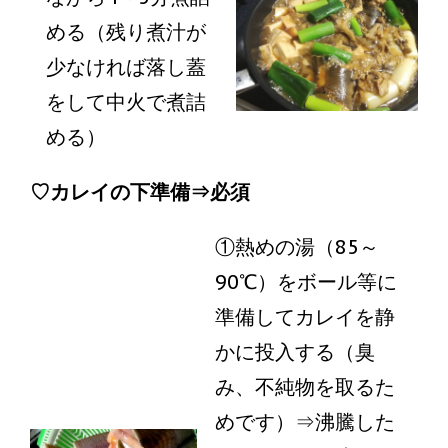
める（残り煮汁が
少なければ落し蓋
をして中火で煮詰
める）
♡カレイの下準備⇒必須
①熱めの湯（85～
90℃）をボール等に
準備してカレイを静
かに投入する（臭
み、不純物を取るた
めです）⇒沸騰した