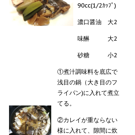
90cc(1/2ｶｯﾌﾟ)
濃口醤油 大2
味醂 大2
砂糖 小2
①煮汁調味料を底広で
浅目の鍋（大き目のフ
ライパン)に入れて煮立
てる。
②カレイが重ならない
様に入れて、隙間に炊