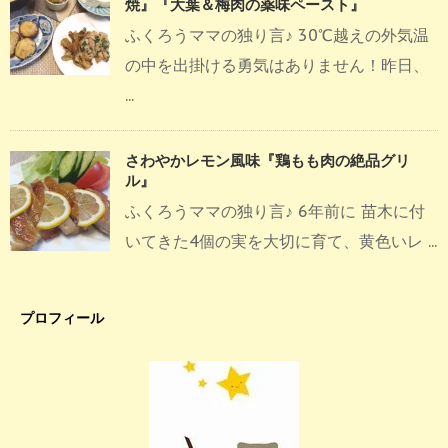
焼』『大葉＆梅肉の薬味ペースト』
ふくろうママの独り言♪ 30℃越えの外気温
の中を出掛ける勇気はありません！昨日、
...
さわやかレモン風味『鶏もも肉の絶品グリ
ル』
ふくろうママの独り言♪ 6年前に 苗木に付
いてきた4個の実を大切に育て、黄色いレ ...
プロフィール