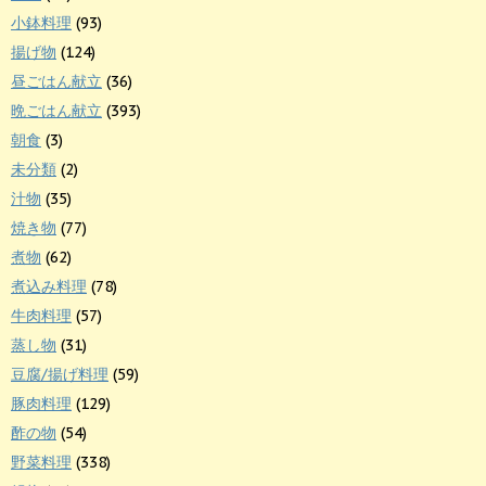
小鉢料理
(93)
揚げ物
(124)
昼ごはん献立
(36)
晩ごはん献立
(393)
朝食
(3)
未分類
(2)
汁物
(35)
焼き物
(77)
煮物
(62)
煮込み料理
(78)
牛肉料理
(57)
蒸し物
(31)
豆腐/揚げ料理
(59)
豚肉料理
(129)
酢の物
(54)
野菜料理
(338)