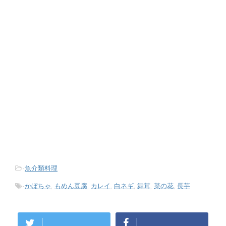
-
魚介類料理
-
かぼちゃ
,
もめん豆腐
,
カレイ
,
白ネギ
,
舞茸
,
菜の花
,
長芋