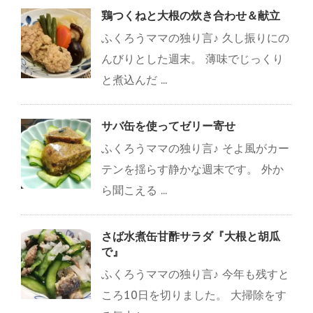
鶏つくねと大根の炊き合わせ＆献立
ふくろうママの独り言♪ 久し振りにの
んびりとした週末。 薄味でじっくり
と煮込んだ ...
サバ缶を使ってゼリー寄せ
ふくろうママの独り言♪ そよ風がカー
テンを揺らす静かな週末です。 外か
ら聞こえる ...
さば水煮缶甘酢サラダ『大根と胡瓜
で』
ふくろうママの独り言♪ 今年も残すと
ころ10日を切りました。 大掃除をす