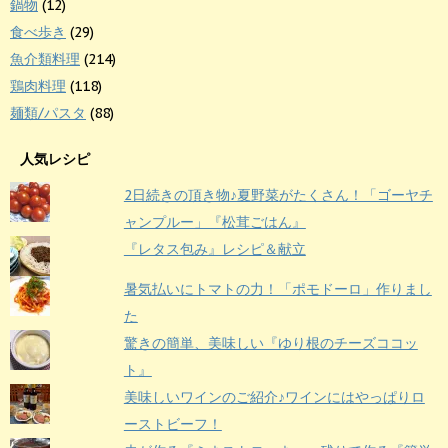
鍋物
(12)
食べ歩き
(29)
魚介類料理
(214)
鶏肉料理
(118)
麺類/パスタ
(88)
人気レシピ
2日続きの頂き物♪夏野菜がたくさん！「ゴーヤチ
ャンプルー」『松茸ごはん』
『レタス包み』レシピ＆献立
暑気払いにトマトの力！「ポモドーロ」作りまし
た
驚きの簡単、美味しい『ゆり根のチーズココッ
ト』
美味しいワインのご紹介♪ワインにはやっぱりロ
ーストビーフ！