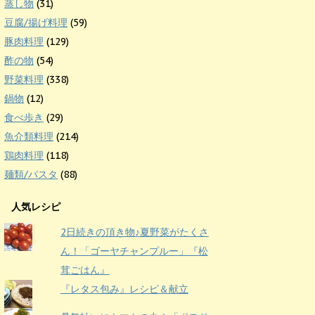
蒸し物
(31)
豆腐/揚げ料理
(59)
豚肉料理
(129)
酢の物
(54)
野菜料理
(338)
鍋物
(12)
食べ歩き
(29)
魚介類料理
(214)
鶏肉料理
(118)
麺類/パスタ
(88)
人気レシピ
2日続きの頂き物♪夏野菜がたくさ
ん！「ゴーヤチャンプルー」『松
茸ごはん』
『レタス包み』レシピ＆献立