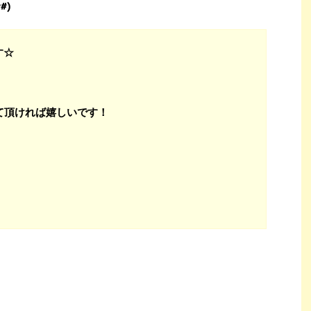
#)
す☆
て頂ければ嬉しいです！