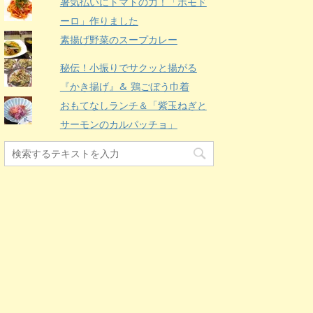
暑気払いにトマトの力！「ポモド
ーロ」作りました
素揚げ野菜のスープカレー
秘伝！小振りでサクッと揚がる
『かき揚げ』& 鶏ごぼう巾着
おもてなしランチ＆「紫玉ねぎと
サーモンのカルパッチョ」