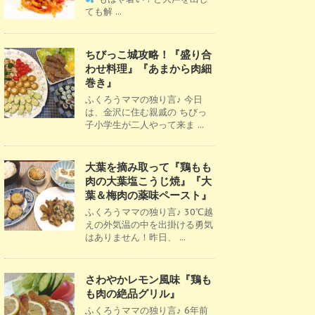
ても解 ...
ちびっこ城攻略！『盛り合
わせ料理』『あまから肉細
巻き』
ふくろうママの独り言♪ 今日
は、金沢に住む親戚の ちびっ
子小学生が二人やって来ま ...
大葉を摘み取って『鶏もも
肉の大葉塩こうじ焼』『大
葉＆梅肉の薬味ペースト』
ふくろうママの独り言♪ 30℃越
えの外気温の中を出掛ける勇気
はありません！昨日、 ...
さわやかレモン風味『鶏も
も肉の絶品グリル』
ふくろうママの独り言♪ 6年前