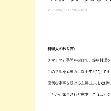
2019/07/02
2019/08/31
料理人の独り言♪
チマチマと手間を掛けて、節約料理を
この意地を原動力に数十年 !(^^)! で
面倒な家事を続ける主婦(主夫も)は偉
「たかが家事されど家事、これはビジ