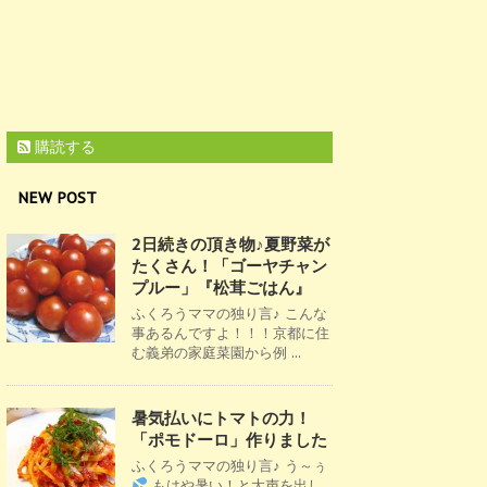
購読する
NEW POST
2日続きの頂き物♪夏野菜が
たくさん！「ゴーヤチャン
プルー」『松茸ごはん』
ふくろうママの独り言♪ こんな
事あるんですよ！！！京都に住
む義弟の家庭菜園から例 ...
暑気払いにトマトの力！
「ポモドーロ」作りました
ふくろうママの独り言♪ う～ぅ
もはや暑い！と大声を出し