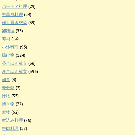
パーティ料理
(29)
中華風料理
(54)
作り置き惣菜
(39)
卵料理
(53)
寿司
(14)
小鉢料理
(93)
揚げ物
(124)
昼ごはん献立
(36)
晩ごはん献立
(393)
朝食
(3)
未分類
(2)
汁物
(35)
焼き物
(77)
煮物
(62)
煮込み料理
(78)
牛肉料理
(57)