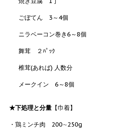
焼き豆腐 1丁
ごぼてん 3～4個
ニラベーコン巻き6～8個
舞茸 ２ﾊﾟｯｸ
椎茸(あれば) 人数分
メークイン 6～8個
★下処理と分量
【巾着】
・鶏ミンチ肉 200∼250g