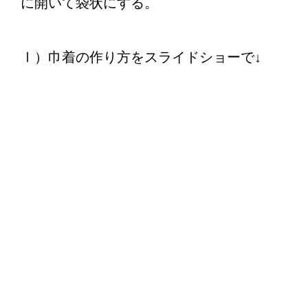
に開いて袋状にする。
Ⅰ）巾着の作り方をスライドショーで↓
① 下処理を済ませた鶏ミンチ肉にささ
がきの牛蒡と人参を加えて、良く混ぜ
る。