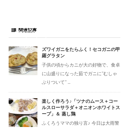
note/fukurou-
mama.com/public_h
tml/wp-
content/plugins/sns
関連記事
-count-cache/sns-
count-cache.php
on
line
2897
ズワイガニをたらふく！セコガニの甲
羅グラタン
子供の頃からカニが大の好物で、食卓
に山盛りになった茹でガニに”むしゃ
ぶりついて” ...
楽しく作ろう♪「ツナのムース＋コー
ルスローサラダ＋オニオンホワイトス
ープ」＆ 蒸し鶏
ふくろうママの独り言♪ 今日は大雨警