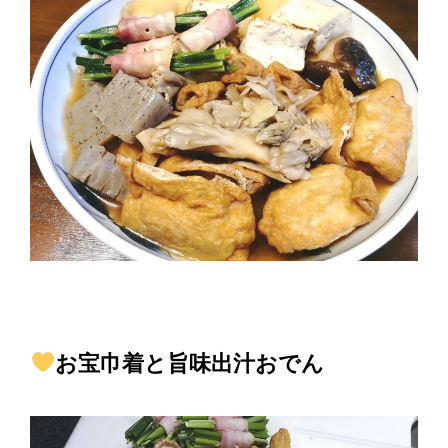
お宝巾着と旨味出汁おでん