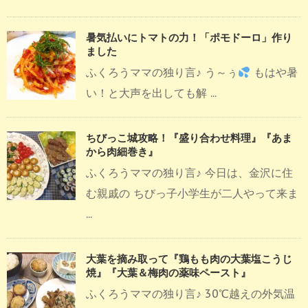
暑気払いにトマトの力！「ポモドーロ」作り
ました
ふくろうママの独り言♪ う～ぅ
もはや暑
い！と大声を出しても解 ...
ちびっこ城攻略！『盛り合わせ料理』『あま
から肉細巻き』
ふくろうママの独り言♪ 今日は、金沢に住
む親戚の ちびっ子小学生が二人やって来ま
...
大葉を摘み取って『鶏もも肉の大葉塩こうじ
焼』『大葉＆梅肉の薬味ペースト』
ふくろうママの独り言♪ 30℃越えの外気温