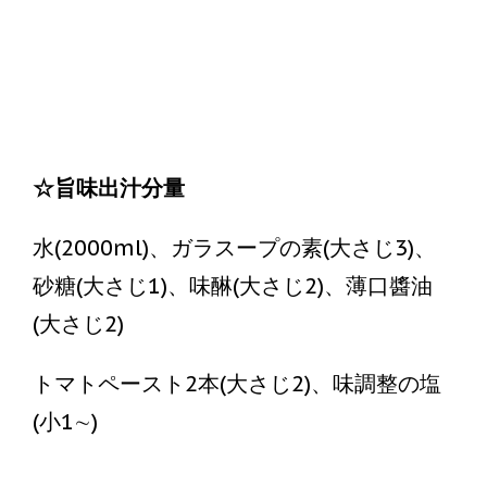
① 真ん中に竹串で線を引く要領で半分
に分ける。
☆旨味出汁分量
水(2000ml)、ガラスープの素(大さじ3)、
砂糖(大さじ1)、味醂(大さじ2)、薄口醬油
(大さじ2)
トマトペースト2本(大さじ2)、味調整の塩
(小1∼)