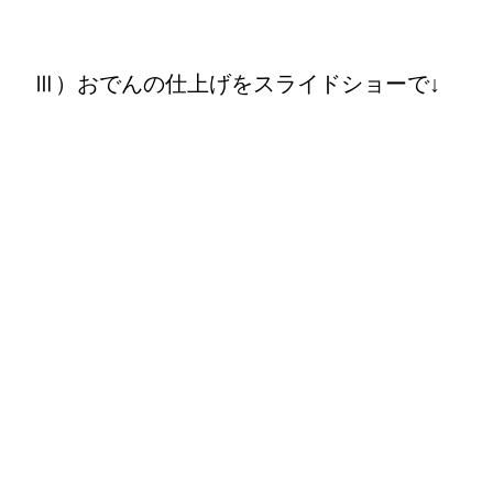
Ⅲ）おでんの仕上げをスライドショーで
↓
① おでん種を準備する。