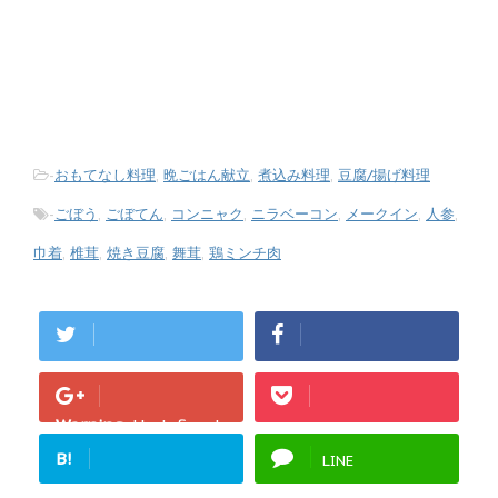
-
おもてなし料理
,
晩ごはん献立
,
煮込み料理
,
豆腐/揚げ料理
-
ごぼう
,
ごぼてん
,
コンニャク
,
ニラベーコン
,
メークイン
,
人参
,
巾着
,
椎茸
,
焼き豆腐
,
舞茸
,
鶏ミンチ肉
Warning
: Undefined
array key "Google+"
B!
LINE
in
/home/fukurou-