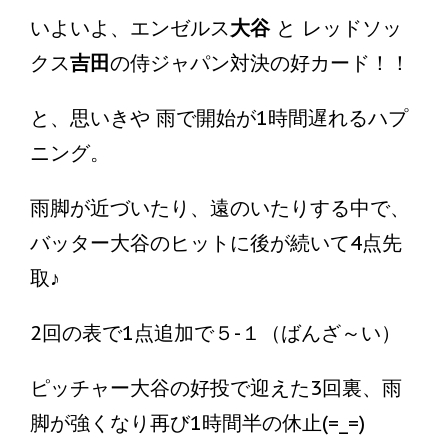
いよいよ、エンゼルス
大谷
と レッドソッ
クス
吉田
の侍ジャパン対決の好カード！！
と、思いきや 雨で開始が1時間遅れるハプ
ニング。
雨脚が近づいたり、遠のいたりする中で、
バッター大谷のヒットに後が続いて4点先
取♪
2回の表で1点追加で５-１（ばんざ～い）
ピッチャー大谷の好投で迎えた3回裏、雨
脚が強くなり再び1時間半の休止(=_=)