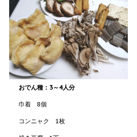
おでん種：3～4人分
巾着 8個
コンニャク 1枚