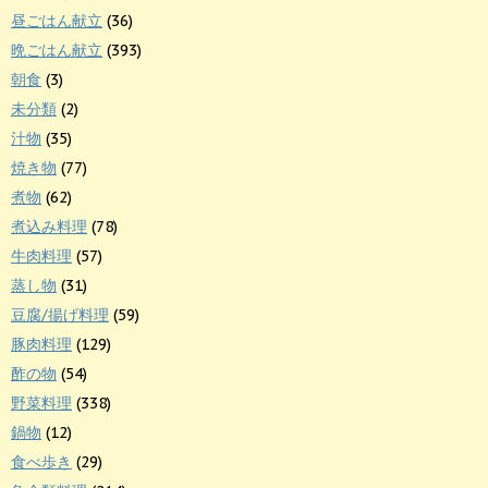
昼ごはん献立
(36)
晩ごはん献立
(393)
朝食
(3)
未分類
(2)
汁物
(35)
焼き物
(77)
煮物
(62)
煮込み料理
(78)
牛肉料理
(57)
蒸し物
(31)
豆腐/揚げ料理
(59)
豚肉料理
(129)
酢の物
(54)
野菜料理
(338)
鍋物
(12)
食べ歩き
(29)