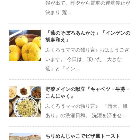
報が出て、昨夕から電車の運航停止が
決まり 荒 ...
「蕪のそぼろあんかけ」「インゲンの
胡麻和え」
ふくろうママの独り言♪ おはようござ
います。 今日は、頂いた「大きな
蕪」と「イン ...
野菜メインの献立『キャベツ・牛蒡・
こんにゃく』
ふくろうママの独り言♪ 『晴天、風
あり』の洗濯日和。 洗濯を済ませ ...
ちりめんじゃこでピザ風トースト