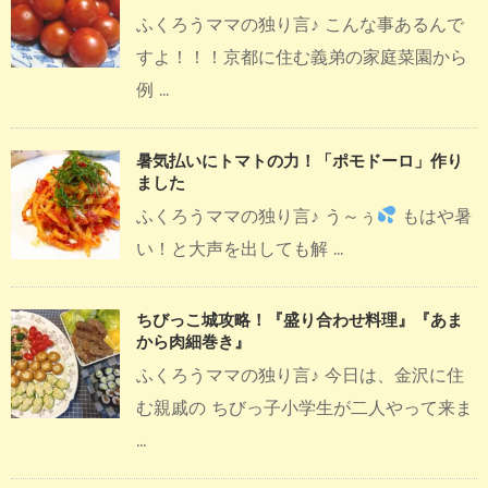
ふくろうママの独り言♪ こんな事あるんで
すよ！！！京都に住む義弟の家庭菜園から
例 ...
暑気払いにトマトの力！「ポモドーロ」作り
ました
ふくろうママの独り言♪ う～ぅ
もはや暑
い！と大声を出しても解 ...
ちびっこ城攻略！『盛り合わせ料理』『あま
から肉細巻き』
ふくろうママの独り言♪ 今日は、金沢に住
む親戚の ちびっ子小学生が二人やって来ま
...