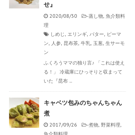
せ』
2020/08/30
-
蒸し物
,
魚介類料
理
しめじ
,
エリンギ
,
バター
,
ピーマ
ン
,
人参
,
昆布茶
,
牛乳
,
玉葱
,
生サーモ
ン
ふくろうママの独り言♪ 「これは使え
る！」 冷蔵庫にひっそりと収まって
いた『昆布 ...
キャベツ包みのちゃんちゃん
煮
2017/09/26
-
煮物
,
野菜料理
,
魚介類料理