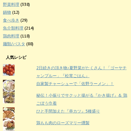
野菜料理
(338)
鍋物
(12)
食べ歩き
(29)
魚介類料理
(214)
鶏肉料理
(118)
麺類/パスタ
(88)
人気レシピ
2日続きの頂き物♪夏野菜がたくさん！「ゴーヤチ
ャンプルー」『松茸ごはん』
自家製チャーシューで「佐野ラーメン」！
秘伝！小振りでサクッと揚がる『かき揚げ』& 鶏
ごぼう巾着
ひと手間加えた『串カツ』5種盛り
鶏もも肉のローズマリー燻製