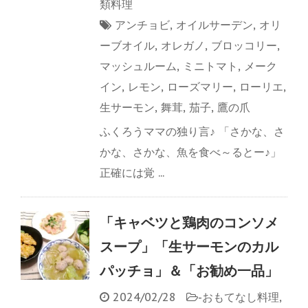
類料理
アンチョビ
,
オイルサーデン
,
オリ
ーブオイル
,
オレガノ
,
ブロッコリー
,
マッシュルーム
,
ミニトマト
,
メーク
イン
,
レモン
,
ローズマリー
,
ローリエ
,
生サーモン
,
舞茸
,
茄子
,
鷹の爪
ふくろうママの独り言♪ 「さかな、さ
かな、さかな、魚を食べ～るとー♪」
正確には覚 ...
「キャベツと鶏肉のコンソメ
スープ」「生サーモンのカル
パッチョ」＆「お勧め一品」
2024/02/28
-
おもてなし料理
,