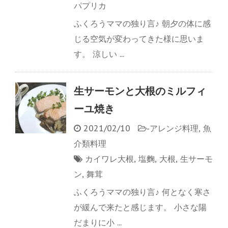
パプリカ
ふくろうママの独り言♪ 朝夕の体に感
じる空気が変わってきた様に思いま
す。 涼しい ...
生サーモンと大根のミルフィ
ーユ焼き
2021/02/10
-
アレンジ料理
,
魚
介類料理
カイワレ大根
,
塩麴
,
大根
,
生サーモ
ン
,
舞茸
ふくろうママの独り言♪ 何となく寒さ
が緩んで来たと感じます。 小さな陽
だまりに小 ...