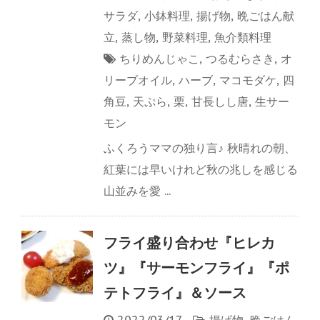
サラダ
,
小鉢料理
,
揚げ物
,
晩ごはん献
立
,
蒸し物
,
野菜料理
,
魚介類料理
ちりめんじゃこ
,
つるむらさき
,
オ
リーブオイル
,
ハーブ
,
マコモダケ
,
四
角豆
,
天ぷら
,
栗
,
甘長しし唐
,
生サー
モン
ふくろうママの独り言♪ 秋晴れの朝、
紅葉には早いけれど秋の兆しを感じる
山並みを愛 ...
フライ盛り合わせ『ヒレカ
ツ』『サーモンフライ』『ポ
テトフライ』＆ソース
2022/03/17
-
揚げ物
,
晩ごはん