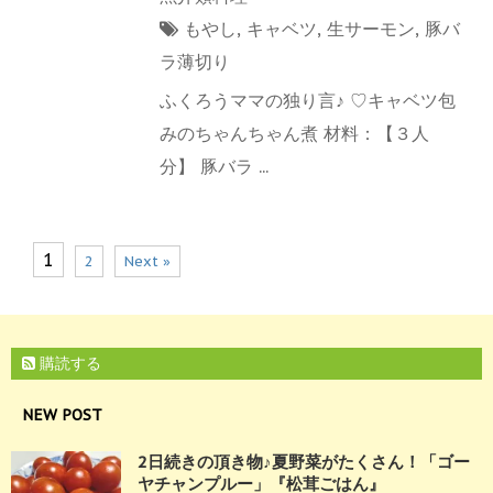
もやし
,
キャベツ
,
生サーモン
,
豚バ
ラ薄切り
ふくろうママの独り言♪ ♡キャベツ包
みのちゃんちゃん煮 材料：【３人
分】 豚バラ ...
1
2
Next »
購読する
NEW POST
2日続きの頂き物♪夏野菜がたくさん！「ゴー
ヤチャンプルー」『松茸ごはん』