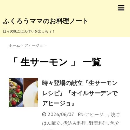
ふくろうママのお料理ノート
日々の晩ごはん作りを楽しもう！
ホーム
>
アヒージョ
>
「 生サーモン 」 一覧
時々登場の献立『生サーモン
レシピ』『オイルサーデンで
アヒージョ』
2026/06/07
-
アヒージョ
,
晩ご
はん献立
,
煮込み料理
,
野菜料理
,
魚介