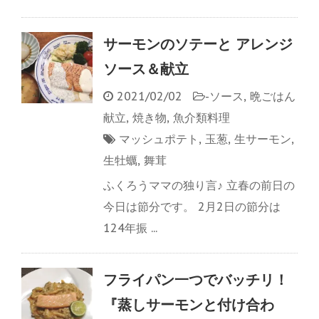
サーモンのソテーと アレンジ
ソース＆献立
2021/02/02
-
ソース
,
晩ごはん
献立
,
焼き物
,
魚介類料理
マッシュポテト
,
玉葱
,
生サーモン
,
生牡蠣
,
舞茸
ふくろうママの独り言♪ 立春の前日の
今日は節分です。 2月2日の節分は
124年振 ...
フライパン一つでバッチリ！
『蒸しサーモンと付け合わ