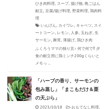
ひき肉料理
,
スープ
,
揚げ物
,
晩ごはん
献立
,
豆腐/揚げ料理
,
野菜料理
,
鶏肉料
理
いんげん
,
カイワレ
,
キャベツ
,
スイ
ートコーン
,
レモン
,
人参
,
玉ねぎ
,
生
サーモン
,
舞茸
,
薄揚げ
,
鶏ひき肉
ふくろうママの独り言♪ 何で何で⁈ 夕
食の献立用に鶏ミンチ200gくらいと
メモっ ...
「ハーブの香り、サーモンの
包み蒸し」「まこもだけ＆栗
の天ぷら」
2023/10/18
-
おもてなし料理
,