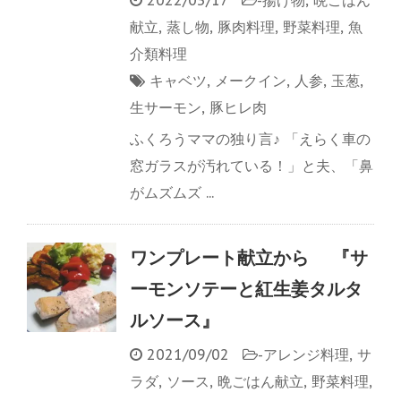
献立
,
蒸し物
,
豚肉料理
,
野菜料理
,
魚
介類料理
キャベツ
,
メークイン
,
人参
,
玉葱
,
生サーモン
,
豚ヒレ肉
ふくろうママの独り言♪ 「えらく車の
窓ガラスが汚れている！」と夫、「鼻
がムズムズ ...
ワンプレート献立から 『サ
ーモンソテーと紅生姜タルタ
ルソース』
2021/09/02
-
アレンジ料理
,
サ
ラダ
,
ソース
,
晩ごはん献立
,
野菜料理
,