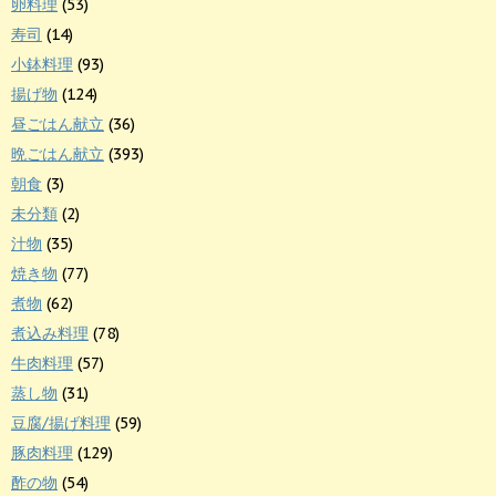
卵料理
(53)
寿司
(14)
小鉢料理
(93)
揚げ物
(124)
昼ごはん献立
(36)
晩ごはん献立
(393)
朝食
(3)
未分類
(2)
汁物
(35)
焼き物
(77)
煮物
(62)
煮込み料理
(78)
牛肉料理
(57)
蒸し物
(31)
豆腐/揚げ料理
(59)
豚肉料理
(129)
酢の物
(54)