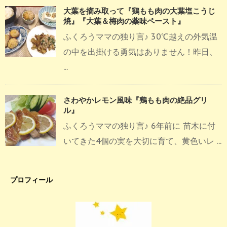
大葉を摘み取って『鶏もも肉の大葉塩こうじ
焼』『大葉＆梅肉の薬味ペースト』
ふくろうママの独り言♪ 30℃越えの外気温
の中を出掛ける勇気はありません！昨日、
...
さわやかレモン風味『鶏もも肉の絶品グリ
ル』
ふくろうママの独り言♪ 6年前に 苗木に付
いてきた4個の実を大切に育て、黄色いレ ...
プロフィール