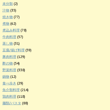
未分類
(2)
汁物
(35)
焼き物
(77)
煮物
(62)
煮込み料理
(78)
牛肉料理
(57)
蒸し物
(31)
豆腐/揚げ料理
(59)
豚肉料理
(129)
酢の物
(54)
野菜料理
(338)
鍋物
(12)
食べ歩き
(29)
魚介類料理
(214)
鶏肉料理
(118)
麺類/パスタ
(88)