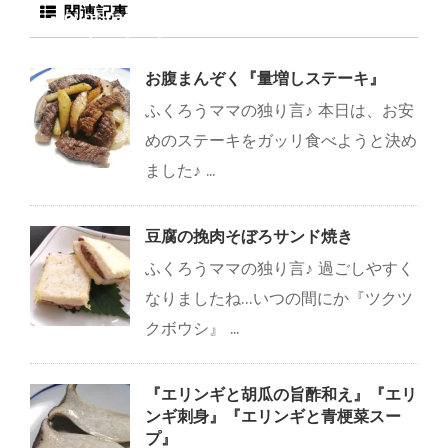
関連記事
-count-cache/sns-
count-cache.php
on
line
2897
お腹まんぞく『量増しステーキ』
ふくろうママの独り言♪ 本日は、お安
めのステーキをガッリ食べようと決め
ました♪ ...
豆腐の挽肉そぼろサンド焼き
ふくろうママの独り言♪ 過ごしやすく
なりましたね…いつの間にか『ツクツ
クボウシ』 ...
『エリンギと胡瓜の旨酢和え』『エリ
ンギ刺身』『エリンギと青梗菜スー
プ』