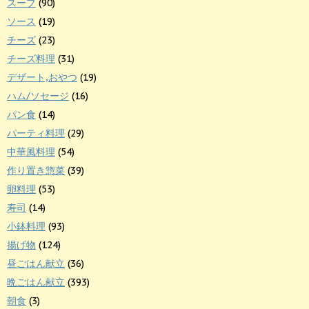
スープ
(90)
ソース
(19)
チーズ
(23)
チーズ料理
(31)
デザート,おやつ
(19)
ハム/ソセージ
(16)
パン食
(14)
パーティ料理
(29)
中華風料理
(54)
作り置き惣菜
(39)
卵料理
(53)
寿司
(14)
小鉢料理
(93)
揚げ物
(124)
昼ごはん献立
(36)
晩ごはん献立
(393)
朝食
(3)