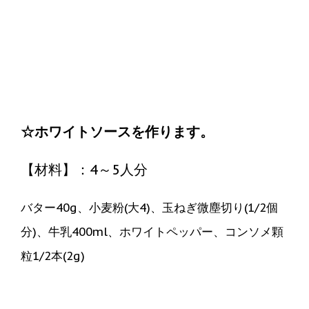
① 玉葱、人参、シメジの微塵切りを炒
める。
☆ホワイトソースを作ります。
【材料】：4～5人分
バター40g、小麦粉(大4)、玉ねぎ微塵切り(1/2個
分)、牛乳400ml、ホワイトペッパー、コンソメ顆
粒1/2本(2g)