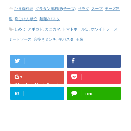
-
ひき肉料理
,
グラタン風料理(チーズ)
,
サラダ
,
スープ
,
チーズ料
理
,
晩ごはん献立
,
麺類/パスタ
-
しめじ
,
アボカド
,
カニカマ
,
トマトホール缶
,
ホワイトソース
,
ミートソース
,
合挽きミンチ
,
平パスタ
,
玉葱
Warning
: Undefined
array key "Google+"
B!
LINE
in
/home/fukurou-
note/fukurou-
mama.com/public_h
tml/wp-
content/plugins/sns