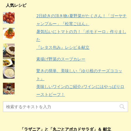
人気レシピ
2日続きの頂き物♪夏野菜がたくさん！「ゴーヤチ
ャンプルー」『松茸ごはん』
暑気払いにトマトの力！「ポモドーロ」作りまし
た
『レタス包み』レシピ＆献立
素揚げ野菜のスープカレー
驚きの簡単、美味しい『ゆり根のチーズココッ
ト』
美味しいワインのご紹介♪ワインにはやっぱりロ
ーストビーフ！
「ラザニア」と「丸ごとアボカドサラダ」＆ 献立