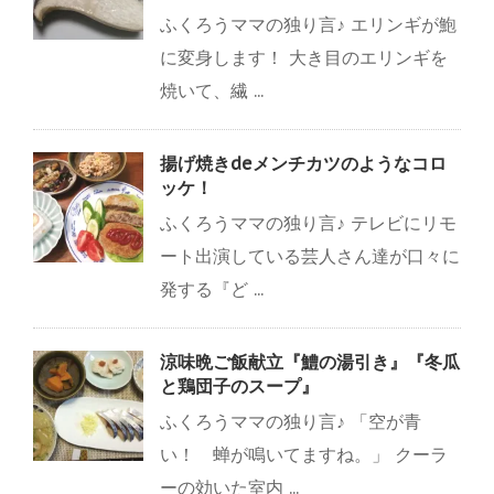
ふくろうママの独り言♪ エリンギが鮑
に変身します！ 大き目のエリンギを
焼いて、繊 ...
揚げ焼きdeメンチカツのようなコロ
ッケ！
ふくろうママの独り言♪ テレビにリモ
ート出演している芸人さん達が口々に
発する『ど ...
涼味晩ご飯献立『鱧の湯引き』『冬瓜
と鶏団子のスープ』
ふくろうママの独り言♪ 「空が青
い！ 蝉が鳴いてますね。」 クーラ
ーの効いた室内 ...