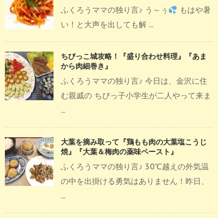
ふくろうママの独り言♪ う～ぅ
もはや暑
い！と大声を出しても解 ...
ちびっこ城攻略！『盛り合わせ料理』『あま
から肉細巻き』
ふくろうママの独り言♪ 今日は、金沢に住
む親戚の ちびっ子小学生が二人やって来ま
...
大葉を摘み取って『鶏もも肉の大葉塩こうじ
焼』『大葉＆梅肉の薬味ペースト』
ふくろうママの独り言♪ 30℃越えの外気温
の中を出掛ける勇気はありません！昨日、
...