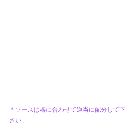
① 器にバターを薄く塗って、ホワイト
ソースの1/3くらいを伸ばす。平パスタ
2枚(2/6)を載せ、上にミートソースの
1/3を敷く。
＊ソースは器に合わせて適当に配分して下
さい。