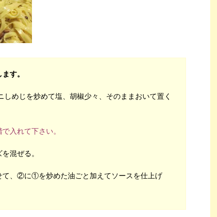
します。
、ミニしめじを炒めて塩、胡椒少々、そのままおいて置く
階で入れて下さい。
ズを混ぜる。
せて、②に①を炒めた油ごと加えてソースを仕上げ