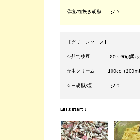
◎塩/粗挽き胡椒 少々
【グリーンソース】
☆茹で枝豆 80～90g(柔ら
☆生クリーム 100cc（200ml
☆白胡椒/塩 少々
Let's start ♪