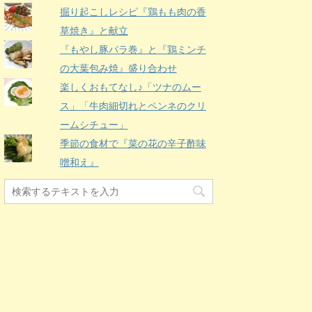
掘り起こしレシピ『鶏もも肉の香
草焼き』と献立
『もやし豚バラ巻』と『鶏ミンチ
の大葉包み焼』盛り合わせ
楽しくおもてなし♪「ツナのムー
ス」「牛肉細切れとペンネのクリ
ームシチュー」
季節の食材で『菜の花の辛子酢味
噌和え』