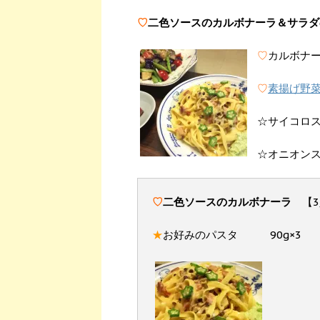
♡
二色ソースのカルボナーラ＆サラダ
♡
カルボナ
♡
素揚げ野
☆サイコロ
☆オニオン
♡
二色ソースのカルボナーラ
【
★
お好みのパスタ 90g×3