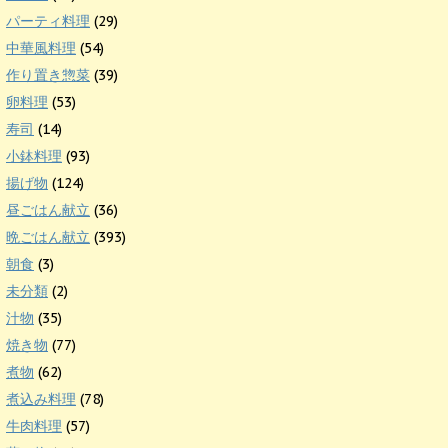
パーティ料理
(29)
中華風料理
(54)
作り置き惣菜
(39)
卵料理
(53)
寿司
(14)
小鉢料理
(93)
揚げ物
(124)
昼ごはん献立
(36)
晩ごはん献立
(393)
朝食
(3)
未分類
(2)
汁物
(35)
焼き物
(77)
煮物
(62)
煮込み料理
(78)
牛肉料理
(57)