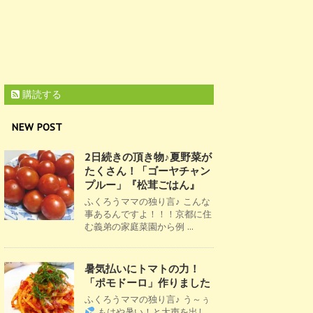
購読する
NEW POST
2日続きの頂き物♪夏野菜が
たくさん！「ゴーヤチャン
プルー」『松茸ごはん』
ふくろうママの独り言♪ こんな
事あるんですよ！！！京都に住
む義弟の家庭菜園から例 ...
暑気払いにトマトの力！
「ポモドーロ」作りました
ふくろうママの独り言♪ う～ぅ
もはや暑い！と大声を出し