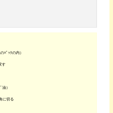
のﾊﾟｯｸの内）
戻す
ﾞ油）
角に切る