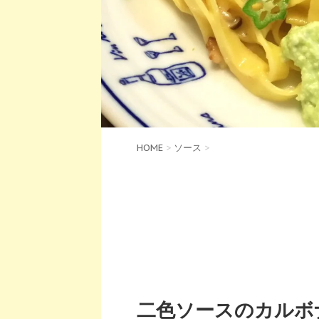
HOME
>
ソース
>
二色ソースのカルボ