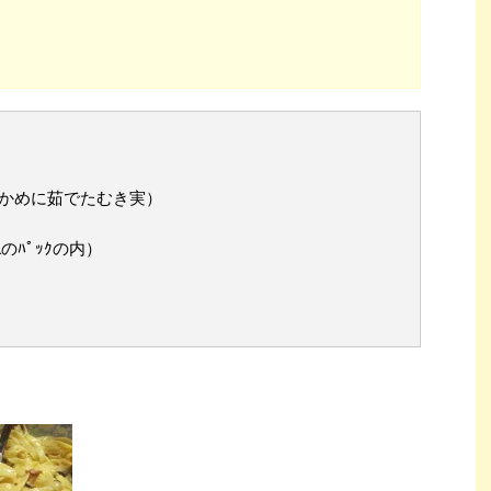
かめに茹でたむき実）
のﾊﾟｯｸの内）