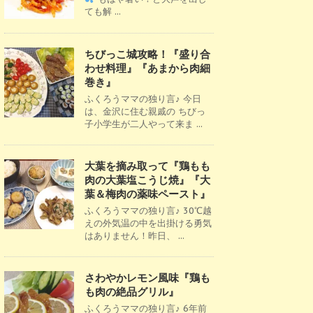
ても解 ...
ちびっこ城攻略！『盛り合
わせ料理』『あまから肉細
巻き』
ふくろうママの独り言♪ 今日
は、金沢に住む親戚の ちびっ
子小学生が二人やって来ま ...
大葉を摘み取って『鶏もも
肉の大葉塩こうじ焼』『大
葉＆梅肉の薬味ペースト』
ふくろうママの独り言♪ 30℃越
えの外気温の中を出掛ける勇気
はありません！昨日、 ...
さわやかレモン風味『鶏も
も肉の絶品グリル』
ふくろうママの独り言♪ 6年前