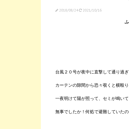
2018/08/24
2021/10/16
ふ
台風２０号が夜中に直撃して通り過ぎ
カーテンの隙間から恐々覗くと横殴り
一夜明けて陽が照って、セミが鳴いて
無事でしたか！何処で避難していたの