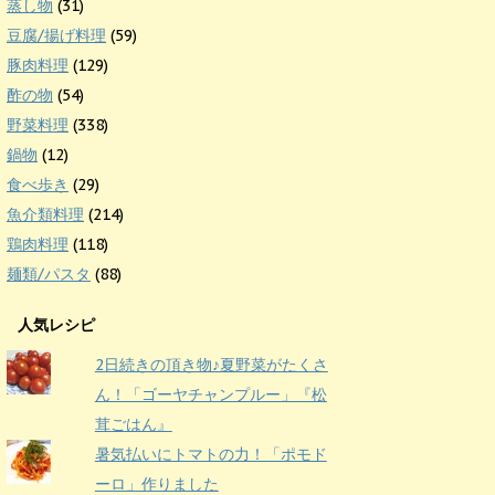
蒸し物
(31)
豆腐/揚げ料理
(59)
豚肉料理
(129)
酢の物
(54)
野菜料理
(338)
鍋物
(12)
食べ歩き
(29)
魚介類料理
(214)
鶏肉料理
(118)
麺類/パスタ
(88)
人気レシピ
2日続きの頂き物♪夏野菜がたくさ
ん！「ゴーヤチャンプルー」『松
茸ごはん』
暑気払いにトマトの力！「ポモド
ーロ」作りました