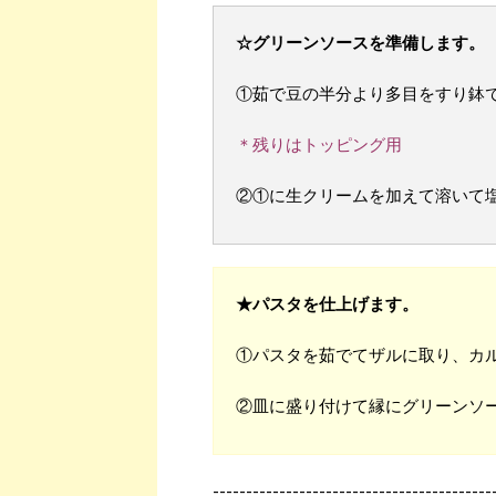
☆グリーンソースを準備します。
①茹で豆の半分より多目をすり鉢
＊残りはトッピング用
②①に生クリームを加えて溶いて
★パスタを仕上げます。
①パスタを茹でてザルに取り、カ
②皿に盛り付けて縁にグリーンソ
------------------------------------------