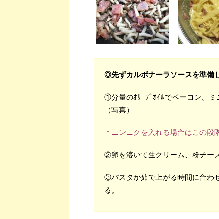
◎先ずカルボナーラソースを準備
①分量のｵﾘｰﾌﾞｵｲﾙでベーコン
（写真）
＊ニンニクを入れる場合はこの段
②卵を溶いて生クリーム、粉チー
③パスタが茹で上がる時間に合わ
る。