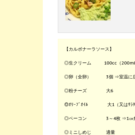
【カルボナーラソース】
◎生クリーム 100cc（200ml
◎卵（全卵） 3個 ⇒室温に
◎粉チーズ 大6
◎ｵﾘｰﾌﾞｵｲﾙ 大1（又はｻﾗﾀ
◎ベーコン 3～4枚 ⇒1㎝
◎ミニしめじ 適量