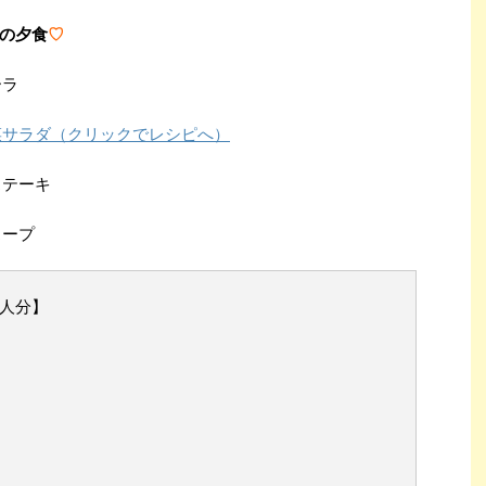
の夕食
♡
ーラ
菜サラダ（クリックでレシピへ）
ステーキ
スープ
3人分】