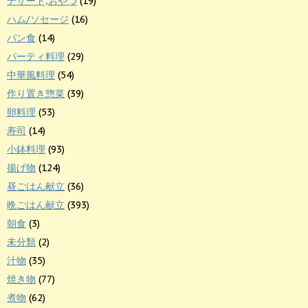
デザート,おやつ
(19)
ハム/ソセージ
(16)
パン食
(14)
パーティ料理
(29)
中華風料理
(54)
作り置き惣菜
(39)
卵料理
(53)
寿司
(14)
小鉢料理
(93)
揚げ物
(124)
昼ごはん献立
(36)
晩ごはん献立
(393)
朝食
(3)
未分類
(2)
汁物
(35)
焼き物
(77)
煮物
(62)