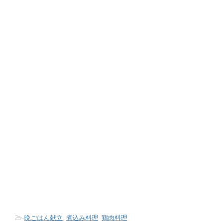
-
晩ごはん献立
,
煮込み料理
,
鶏肉料理