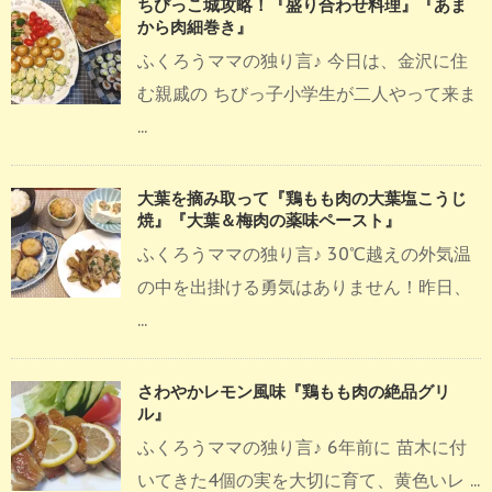
ちびっこ城攻略！『盛り合わせ料理』『あま
から肉細巻き』
ふくろうママの独り言♪ 今日は、金沢に住
む親戚の ちびっ子小学生が二人やって来ま
...
大葉を摘み取って『鶏もも肉の大葉塩こうじ
焼』『大葉＆梅肉の薬味ペースト』
ふくろうママの独り言♪ 30℃越えの外気温
の中を出掛ける勇気はありません！昨日、
...
さわやかレモン風味『鶏もも肉の絶品グリ
ル』
ふくろうママの独り言♪ 6年前に 苗木に付
いてきた4個の実を大切に育て、黄色いレ ...