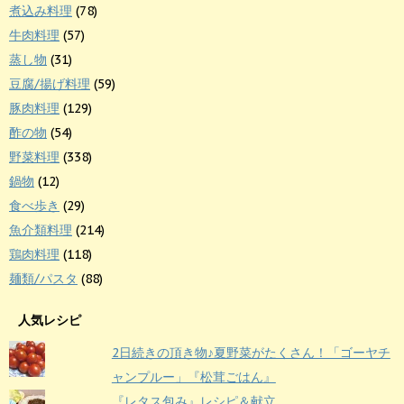
煮込み料理
(78)
牛肉料理
(57)
蒸し物
(31)
豆腐/揚げ料理
(59)
豚肉料理
(129)
酢の物
(54)
野菜料理
(338)
鍋物
(12)
食べ歩き
(29)
魚介類料理
(214)
鶏肉料理
(118)
麺類/パスタ
(88)
人気レシピ
2日続きの頂き物♪夏野菜がたくさん！「ゴーヤチ
ャンプルー」『松茸ごはん』
『レタス包み』レシピ＆献立