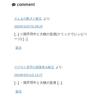
comment
さんまの酢〆と献立
より:
2018年10月7日 09:20
[…] ☆鶏手羽中と大根の旨煮(クリックでレシピペ
ージ) […]
返信
マグロと長芋の湯葉巻＆献立
より:
2019年6月11日 12:27
[…] ・鶏手羽中と大根の旨煮 […]
返信