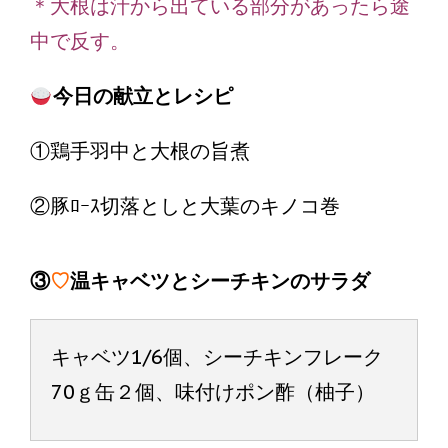
＊大根は汁から出ている部分があったら途
中で反す。
今日の献立とレシピ
①鶏手羽中と大根の旨煮
②豚ﾛｰｽ切落としと大葉のキノコ巻
③
♡
温キャベツとシーチキンのサラダ
キャベツ1/6個、シーチキンフレーク
70ｇ缶２個、味付けポン酢（柚子）