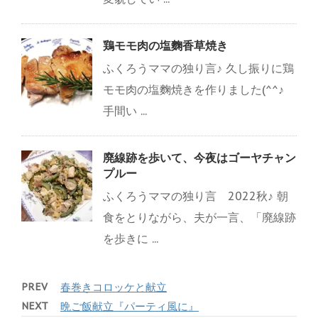
鶏モモ肉の塩麴香草焼き
ふくろうママの独り言♪ 久し振りに鶏
モモ肉の塩麴焼きを作りました(^^♪
手間い ...
廃線跡を歩いて、今夜はゴーヤチャン
プルー
ふくろうママの独り言 2022秋♪ 朝
食をとりながら、夫が一言、「廃線跡
を歩きに ...
PREV
春巻きコロッケと献立
NEXT
晩ご飯献立『パーティ風に』