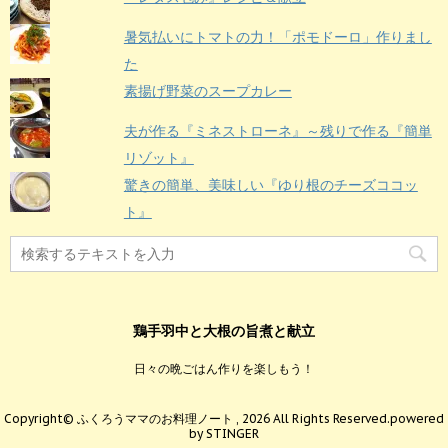
暑気払いにトマトの力！「ポモドーロ」作りまし
た
素揚げ野菜のスープカレー
夫が作る『ミネストローネ』～残りで作る『簡単
リゾット』
驚きの簡単、美味しい『ゆり根のチーズココッ
ト』
鶏手羽中と大根の旨煮と献立
日々の晩ごはん作りを楽しもう！
Copyright© ふくろうママのお料理ノート , 2026 All Rights Reserved.
powered
by STINGER