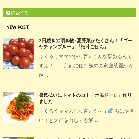
購読する
NEW POST
2日続きの頂き物♪夏野菜がたくさん！「ゴー
ヤチャンプルー」『松茸ごはん』
ふくろうママの独り言♪ こんな事あるんで
すよ！！！京都に住む義弟の家庭菜園から
例 ...
暑気払いにトマトの力！「ポモドーロ」作り
ました
ふくろうママの独り言♪ う～ぅ
もはや暑
い！と大声を出しても解 ...