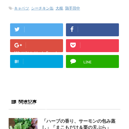
-
キャベツ
,
シーチキン缶
,
大根
,
鶏手羽中
Warning
: Undefined
array key "Google+"
B!
LINE
in
/home/fukurou-
note/fukurou-
mama.com/public_h
tml/wp-
content/plugins/sns
関連記事
-count-cache/sns-
count-cache.php
on
line
2897
「ハーブの香り、サーモンの包み蒸
し」「まこもだけ＆栗の天ぷら」