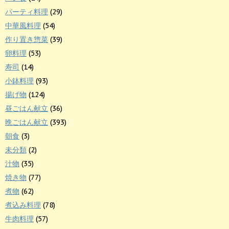
パーティ料理
(29)
中華風料理
(54)
作り置き惣菜
(39)
卵料理
(53)
寿司
(14)
小鉢料理
(93)
揚げ物
(124)
昼ごはん献立
(36)
晩ごはん献立
(393)
朝食
(3)
未分類
(2)
汁物
(35)
焼き物
(77)
煮物
(62)
煮込み料理
(78)
牛肉料理
(57)