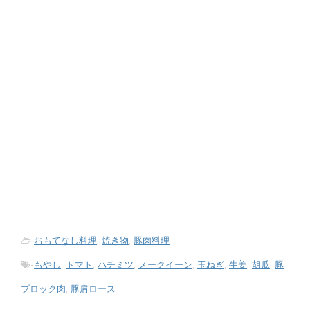
-
おもてなし料理
,
焼き物
,
豚肉料理
-
もやし
,
トマト
,
ハチミツ
,
メークイーン
,
玉ねぎ
,
生姜
,
胡瓜
,
豚
ブロック肉
,
豚肩ロース