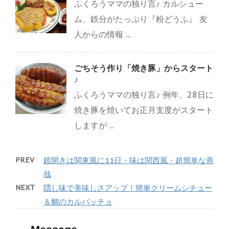
ふくろうママの独り言♪ カルシュー
ム、鉄分がたっぷり『粉どうふ』 友
人からの情報 ...
ごちそう作り「焼き豚」からスタート
♪
ふくろうママの独り言♪ 例年、28日に
焼き豚を焼いてお正月支度がスタート
しますが ...
PREV
鏡開きは関東風に11日・味は関西風・超簡単な善
哉
NEXT
隠し味で美味しさアップ！簡単クリームシチュー
＆鯛のカルパッチョ