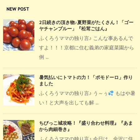
NEW POST
2日続きの頂き物♪夏野菜がたくさん！「ゴー
ヤチャンプルー」『松茸ごはん』
ふくろうママの独り言♪ こんな事あるんで
すよ！！！京都に住む義弟の家庭菜園から
例 ...
暑気払いにトマトの力！「ポモドーロ」作り
ました
ふくろうママの独り言♪ う～ぅ
もはや暑
い！と大声を出しても解 ...
ちびっこ城攻略！『盛り合わせ料理』『あま
から肉細巻き』
ふくろうママの独り言♪ 今日は、金沢に住