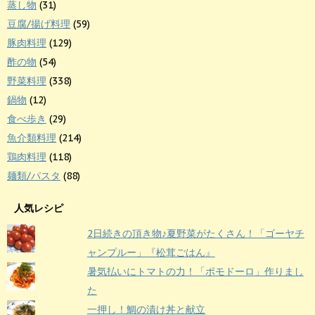
蒸し物
(31)
豆腐/揚げ料理
(59)
豚肉料理
(129)
酢の物
(54)
野菜料理
(338)
鍋物
(12)
食べ歩き
(29)
魚介類料理
(214)
鶏肉料理
(118)
麺類/パスタ
(88)
人気レシピ
2日続きの頂き物♪夏野菜がたくさん！「ゴーヤチ
ャンプルー」『松茸ごはん』
暑気払いにトマトの力！「ポモドーロ」作りまし
た
一押し！鯛の漬け丼と献立