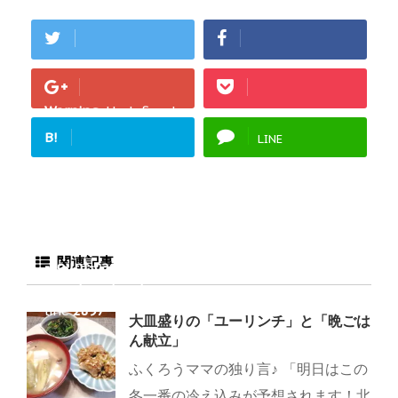
Warning
: Undefined
array key "Google+"
B!
LINE
in
/home/fukurou-
note/fukurou-
mama.com/public_h
tml/wp-
content/plugins/sns
関連記事
-count-cache/sns-
count-cache.php
on
line
2897
大皿盛りの「ユーリンチ」と「晩ごは
ん献立」
ふくろうママの独り言♪ 「明日はこの
冬一番の冷え込みが予想されます！北