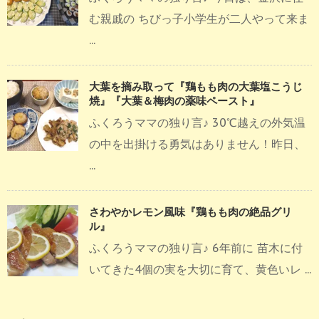
む親戚の ちびっ子小学生が二人やって来ま
...
大葉を摘み取って『鶏もも肉の大葉塩こうじ
焼』『大葉＆梅肉の薬味ペースト』
ふくろうママの独り言♪ 30℃越えの外気温
の中を出掛ける勇気はありません！昨日、
...
さわやかレモン風味『鶏もも肉の絶品グリ
ル』
ふくろうママの独り言♪ 6年前に 苗木に付
いてきた4個の実を大切に育て、黄色いレ ...