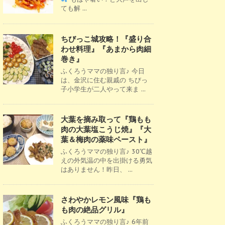
ても解 ...
ちびっこ城攻略！『盛り合
わせ料理』『あまから肉細
巻き』
ふくろうママの独り言♪ 今日
は、金沢に住む親戚の ちびっ
子小学生が二人やって来ま ...
大葉を摘み取って『鶏もも
肉の大葉塩こうじ焼』『大
葉＆梅肉の薬味ペースト』
ふくろうママの独り言♪ 30℃越
えの外気温の中を出掛ける勇気
はありません！昨日、 ...
さわやかレモン風味『鶏も
も肉の絶品グリル』
ふくろうママの独り言♪ 6年前