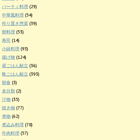
パーティ料理
(29)
中華風料理
(54)
作り置き惣菜
(39)
卵料理
(53)
寿司
(14)
小鉢料理
(93)
揚げ物
(124)
昼ごはん献立
(36)
晩ごはん献立
(393)
朝食
(3)
未分類
(2)
汁物
(35)
焼き物
(77)
煮物
(62)
煮込み料理
(78)
牛肉料理
(57)