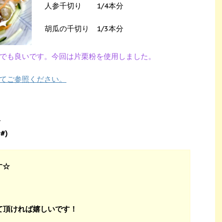
人参千切り 1/4本分
胡瓜の千切り 1/3本分
でも良いです。今回は片栗粉を使用しました。
てご参照ください。
-
#)
す☆
て頂ければ嬉しいです！