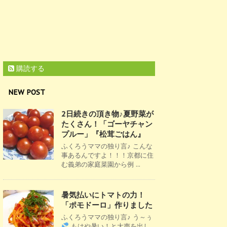
購読する
NEW POST
2日続きの頂き物♪夏野菜が
たくさん！「ゴーヤチャン
プルー」『松茸ごはん』
ふくろうママの独り言♪ こんな
事あるんですよ！！！京都に住
む義弟の家庭菜園から例 ...
暑気払いにトマトの力！
「ポモドーロ」作りました
ふくろうママの独り言♪ う～ぅ
もはや暑い！と大声を出し