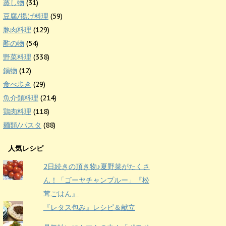
蒸し物
(31)
豆腐/揚げ料理
(59)
豚肉料理
(129)
酢の物
(54)
野菜料理
(338)
鍋物
(12)
食べ歩き
(29)
魚介類料理
(214)
鶏肉料理
(118)
麺類/パスタ
(88)
人気レシピ
2日続きの頂き物♪夏野菜がたくさ
ん！「ゴーヤチャンプルー」『松
茸ごはん』
『レタス包み』レシピ＆献立