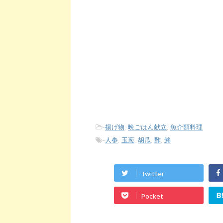
-
揚げ物
,
晩ごはん献立
,
魚介類料理
-
人参
,
玉葱
,
胡瓜
,
酢
,
鯵
Twitter
B
Pocket