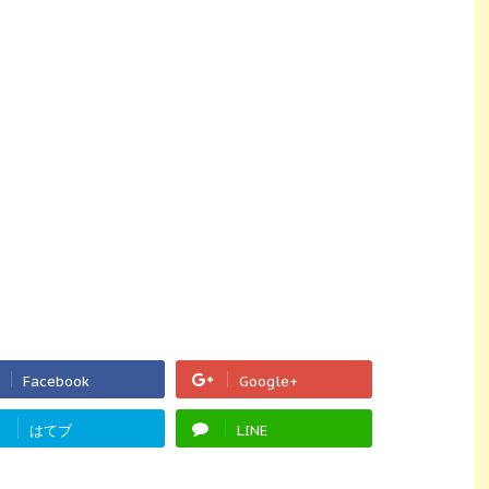
Facebook
Google+
Warning
: Undefined
!
はてブ
LINE
array key "Google+" in
/home/fukurou-