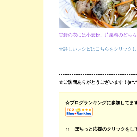
◎鯵の衣には小麦粉、片栗粉のどちら
☆詳しいレシピはこちらをクリックし
------------------------------------------
☆ご訪問ありがとうございます！(#^.^
☆ブログランキングに参加してま
↑↑ ぽちっと応援のクリックをし