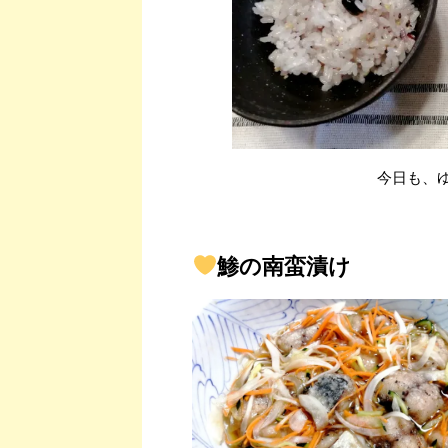
今日も、
鯵の南蛮漬け