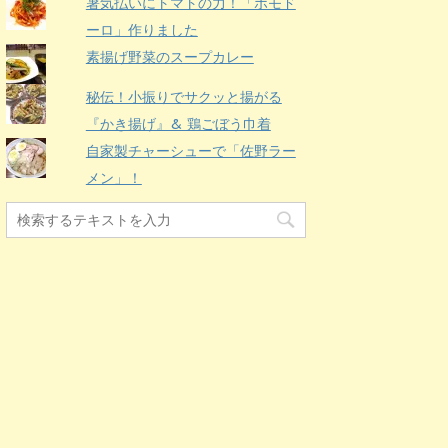
暑気払いにトマトの力！「ポモド
ーロ」作りました
素揚げ野菜のスープカレー
秘伝！小振りでサクッと揚がる
『かき揚げ』& 鶏ごぼう巾着
自家製チャーシューで「佐野ラー
メン」！