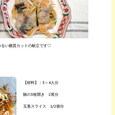
ゆるい糖質カットの献立です♡
【材料】：3～4人分
鯵の3枚開き 2尾分
玉葱スライス 1/2個分