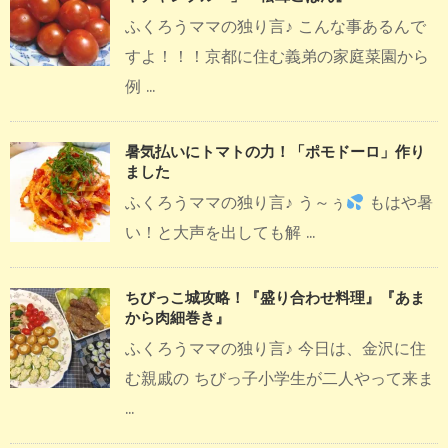
ふくろうママの独り言♪ こんな事あるんで
すよ！！！京都に住む義弟の家庭菜園から
例 ...
暑気払いにトマトの力！「ポモドーロ」作り
ました
ふくろうママの独り言♪ う～ぅ
もはや暑
い！と大声を出しても解 ...
ちびっこ城攻略！『盛り合わせ料理』『あま
から肉細巻き』
ふくろうママの独り言♪ 今日は、金沢に住
む親戚の ちびっ子小学生が二人やって来ま
...