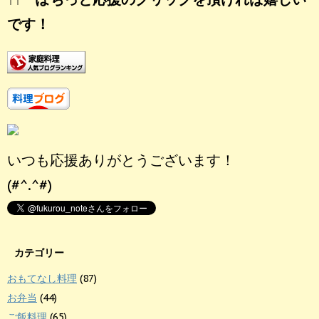
です！
いつも応援ありがとうございます！
(#^.^#)
カテゴリー
おもてなし料理
(87)
お弁当
(44)
ご飯料理
(65)