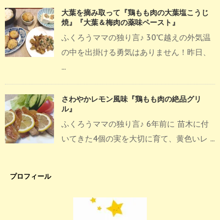
大葉を摘み取って『鶏もも肉の大葉塩こうじ
焼』『大葉＆梅肉の薬味ペースト』
ふくろうママの独り言♪ 30℃越えの外気温
の中を出掛ける勇気はありません！昨日、
...
さわやかレモン風味『鶏もも肉の絶品グリ
ル』
ふくろうママの独り言♪ 6年前に 苗木に付
いてきた4個の実を大切に育て、黄色いレ ...
プロフィール