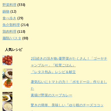
野菜料理
(338)
鍋物
(12)
食べ歩き
(29)
魚介類料理
(214)
鶏肉料理
(118)
麺類/パスタ
(88)
人気レシピ
2日続きの頂き物♪夏野菜がたくさん！「ゴーヤチ
ャンプルー」『松茸ごはん』
『レタス包み』レシピ＆献立
暑気払いにトマトの力！「ポモドーロ」作りまし
た
素揚げ野菜のスープカレー
驚きの簡単、美味しい『ゆり根のチーズココッ