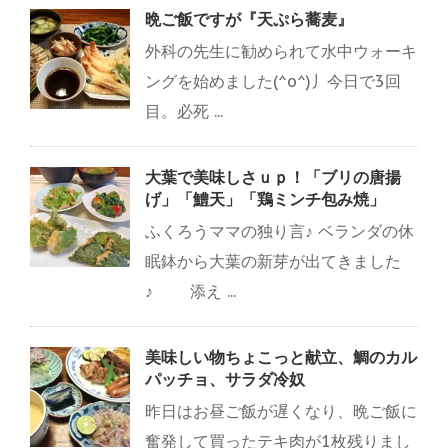
晩ご飯ですが『天ぷら蕎麦』
外科の先生に勧められて水中ウォーキ
ングを始めました(^o^)丿今日で3回
目。必死 ...
大葉で美味しさｕｐ！「ブリの唐揚
げ」「鱧天」「鶏ミンチ包み焼」
ふくろうママの独り言♪ ベランダの休
眠鉢から大葉の新芽が出てきました
♪ 添え ...
美味しい物ちょこっと献立、鯛のカル
パッチョ、サラダ冷奴
昨日はお昼ご飯が遅くなり、晩ご飯に
奮発して買ったテキ肉が1枚残りまし