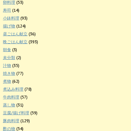
卵料理
(53)
寿司
(14)
小鉢料理
(93)
揚げ物
(124)
昼ごはん献立
(36)
晩ごはん献立
(393)
朝食
(3)
未分類
(2)
汁物
(35)
焼き物
(77)
煮物
(62)
煮込み料理
(78)
牛肉料理
(57)
蒸し物
(31)
豆腐/揚げ料理
(59)
豚肉料理
(129)
酢の物
(54)