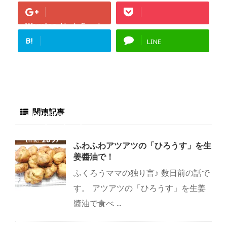
Warning
: Undefined
array key "Google+"
B!
LINE
in
/home/fukurou-
note/fukurou-
mama.com/public_h
tml/wp-
content/plugins/sns
関連記事
-count-cache/sns-
count-cache.php
on
line
2897
ふわふわアツアツの「ひろうす」を生
姜醬油で！
ふくろうママの独り言♪ 数日前の話で
す。 アツアツの「ひろうす」を生姜
醬油で食べ ...