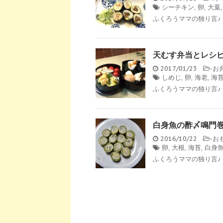
シーチキン
,
卵
,
大葉
ふくろうママの独り言♪ 
天むす弁当とレシ
2017/01/23
-
お
しめじ
,
卵
,
海老
,
海
ふくろうママの独り言♪
白身魚の酢〆鳴門
2016/10/22
-
お
卵
,
大根
,
海苔
,
白身
ふくろうママの独り言♪ 