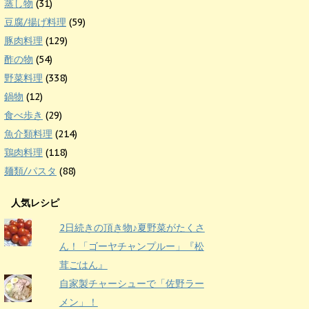
蒸し物
(31)
豆腐/揚げ料理
(59)
豚肉料理
(129)
酢の物
(54)
野菜料理
(338)
鍋物
(12)
食べ歩き
(29)
魚介類料理
(214)
鶏肉料理
(118)
麺類/パスタ
(88)
人気レシピ
2日続きの頂き物♪夏野菜がたくさ
ん！「ゴーヤチャンプルー」『松
茸ごはん』
自家製チャーシューで「佐野ラー
メン」！