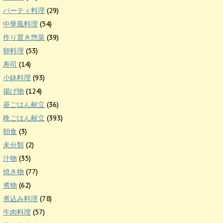
パーティ料理
(29)
中華風料理
(54)
作り置き惣菜
(39)
卵料理
(53)
寿司
(14)
小鉢料理
(93)
揚げ物
(124)
昼ごはん献立
(36)
晩ごはん献立
(393)
朝食
(3)
未分類
(2)
汁物
(35)
焼き物
(77)
煮物
(62)
煮込み料理
(78)
牛肉料理
(57)