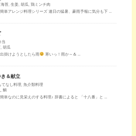
,
海苔
,
生姜
,
胡瓜
,
鶏ミンチ肉
簡単アレンジ料理シリーズ 連日の猛暑、豪雨予報に気分も下 ...
ピ
弁当
苔
,
胡瓜
 出掛けようとしたら雨
寒いっ！雨か～& ...
巻き＆献立
もてなし料理
,
魚介類料理
魚
,
鯛
簡単なのに見栄えのする料理♪ 辞書によると 「十八番」と ...