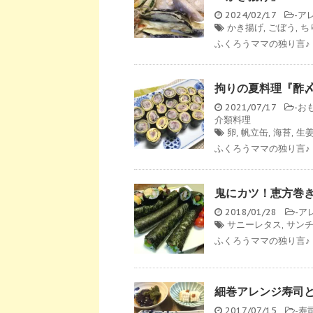
2024/02/17
-
ア
かき揚げ
,
ごぼう
,
ち
ふくろうママの独り言♪ 
拘りの夏料理『酢
2021/07/17
-
お
介類料理
卵
,
帆立缶
,
海苔
,
生
ふくろうママの独り言♪ 
鬼にカツ！恵方巻
2018/01/28
-
ア
サニーレタス
,
サン
ふくろうママの独り言♪ 
細巻アレンジ寿司
2017/07/15
-
寿