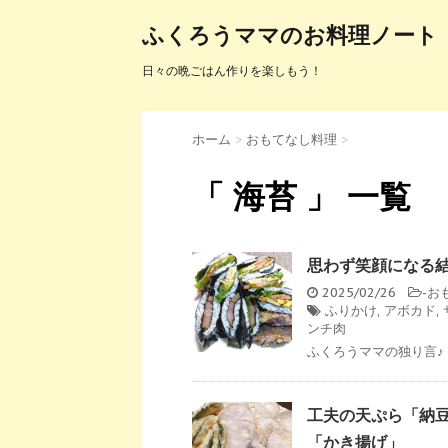
ふくろうママのお料理ノート
日々の晩ごはん作りを楽しもう！
ホーム
>
おもてなし料理
>
「 海苔 」 一覧
思わず笑顔になる
2025/02/26
-
お
ふりかけ
,
アボカド
,
ンチ肉
ふくろうママの独り言♪ 
工夫の天ぷら「納
「かき揚げ」