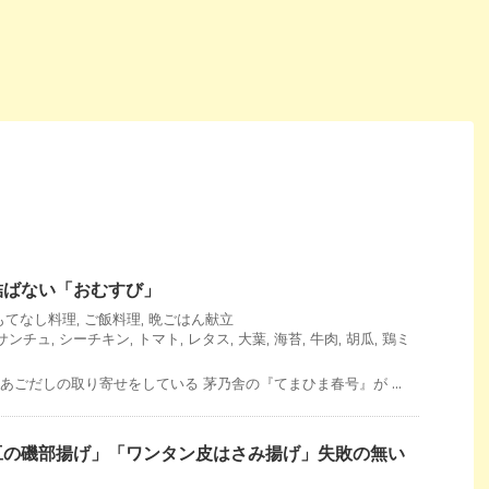
結ばない「おむすび」
もてなし料理
,
ご飯料理
,
晩ごはん献立
サンチュ
,
シーチキン
,
トマト
,
レタス
,
大葉
,
海苔
,
牛肉
,
胡瓜
,
鶏ミ
あごだしの取り寄せをしている 茅乃舎の『てまひま春号』が ...
豆の磯部揚げ」「ワンタン皮はさみ揚げ」失敗の無い