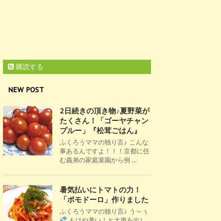
購読する
NEW POST
2日続きの頂き物♪夏野菜が
たくさん！「ゴーヤチャン
プルー」『松茸ごはん』
ふくろうママの独り言♪ こんな
事あるんですよ！！！京都に住
む義弟の家庭菜園から例 ...
暑気払いにトマトの力！
「ポモドーロ」作りました
ふくろうママの独り言♪ う～ぅ
もはや暑い！と大声を出し