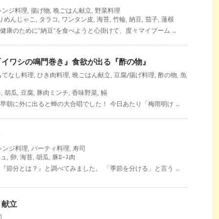
レンジ料理
,
揚げ物
,
晩ごはん献立
,
野菜料理
りめんじゃこ
,
タラコ
,
ワンタン皮
,
海苔
,
竹輪
,
納豆
,
茄子
,
蓮根
健康のために”納豆”を食べようと心掛けて、度々マイブーム ...
〆イワシの鳴門巻き』食欲が出る『酢の物』
もてなし料理
,
ひき肉料理
,
晩ごはん献立
,
豆腐/揚げ料理
,
酢の物
,
魚
姜
,
胡瓜
,
豆腐
,
豚肉ミンチ
,
香味野菜
,
鰯
早朝に外に出ると蝉の大合唱でした！ 今日あたり「梅雨明け ...
き
レンジ料理
,
パーティ料理
,
寿司
チュ
,
卵
,
海苔
,
胡瓜
,
豚ﾛｰｽ肉
『節分とは？』と調べてみました。 「季節を分ける」と言う ...
と献立
司