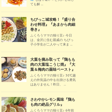
ても解 ...
ちびっこ城攻略！『盛り合
わせ料理』『あまから肉細
巻き』
ふくろうママの独り言♪ 今日
は、金沢に住む親戚の ちびっ
子小学生が二人やって来ま ...
大葉を摘み取って『鶏もも
肉の大葉塩こうじ焼』『大
葉＆梅肉の薬味ペースト』
ふくろうママの独り言♪ 30℃越
えの外気温の中を出掛ける勇気
はありません！昨日、 ...
さわやかレモン風味『鶏も
も肉の絶品グリル』
ふくろうママの独り言♪ 6年前