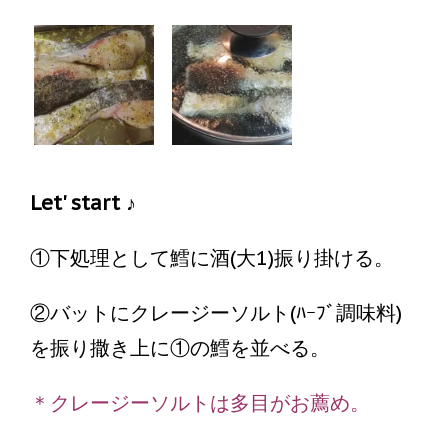
Let' start ♪
①下処理として鱈に酒(大1)振り掛ける。
②バットにクレージーソルト(ﾊｰﾌﾞ調味料)
を振り撒き上に①の鱈を並べる。
＊クレージーソルトは多目がお薦め
。