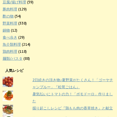
豆腐/揚げ料理
(59)
豚肉料理
(129)
酢の物
(54)
野菜料理
(338)
鍋物
(12)
食べ歩き
(29)
魚介類料理
(214)
鶏肉料理
(118)
麺類/パスタ
(88)
人気レシピ
2日続きの頂き物♪夏野菜がたくさん！「ゴーヤチ
ャンプルー」『松茸ごはん』
暑気払いにトマトの力！「ポモドーロ」作りまし
た
掘り起こしレシピ『鶏もも肉の香草焼き』と献立