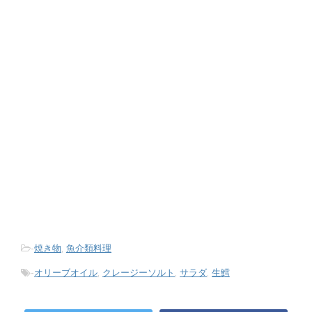
-
焼き物
,
魚介類料理
-
オリーブオイル
,
クレージーソルト
,
サラダ
,
生鱈