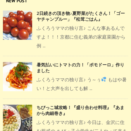
NEW POST
2日続きの頂き物♪夏野菜がたくさん！「ゴー
ヤチャンプルー」『松茸ごはん』
ふくろうママの独り言♪ こんな事あるんで
すよ！！！京都に住む義弟の家庭菜園から
例 ...
暑気払いにトマトの力！「ポモドーロ」作り
ました
ふくろうママの独り言♪ う～ぅ
もはや暑
い！と大声を出しても解 ...
ちびっこ城攻略！『盛り合わせ料理』『あま
から肉細巻き』
ふくろうママの独り言♪ 今日は、金沢に住
む親戚の ちびっ子小学生が二人やって来ま