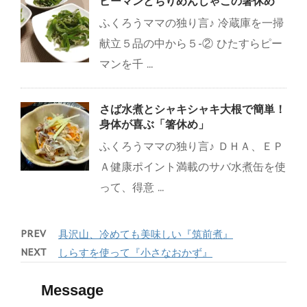
ピーマンとちりめんじゃこの箸休め
ふくろうママの独り言♪ 冷蔵庫を一掃
献立５品の中から５-② ひたすらピー
マンを千 ...
さば水煮とシャキシャキ大根で簡単！
身体が喜ぶ「箸休め」
ふくろうママの独り言♪ ＤＨＡ、ＥＰ
Ａ健康ポイント満載のサバ水煮缶を使
って、得意 ...
PREV
具沢山、冷めても美味しい『筑前煮』
NEXT
しらすを使って『小さなおかず』
Message