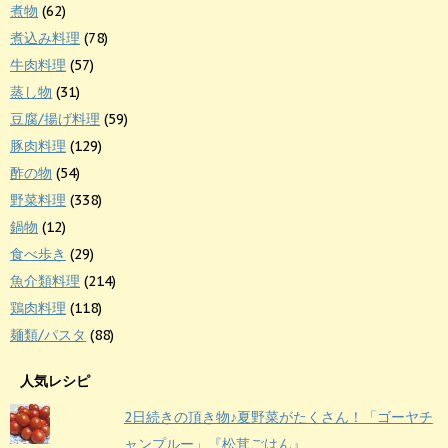
煮物
(62)
煮込み料理
(78)
牛肉料理
(57)
蒸し物
(31)
豆腐/揚げ料理
(59)
豚肉料理
(129)
酢の物
(54)
野菜料理
(338)
鍋物
(12)
食べ歩き
(29)
魚介類料理
(214)
鶏肉料理
(118)
麺類/パスタ
(88)
人気レシピ
2日続きの頂き物♪夏野菜がたくさん！「ゴーヤチ
ャンプルー」『松茸ごはん』