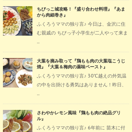
ちびっこ城攻略！『盛り合わせ料理』『あま
から肉細巻き』
ふくろうママの独り言♪ 今日は、金沢に住
む親戚の ちびっ子小学生が二人やって来ま
...
大葉を摘み取って『鶏もも肉の大葉塩こうじ
焼』『大葉＆梅肉の薬味ペースト』
ふくろうママの独り言♪ 30℃越えの外気温
の中を出掛ける勇気はありません！昨日、
...
さわやかレモン風味『鶏もも肉の絶品グリ
ル』
ふくろうママの独り言♪ 6年前に 苗木に付