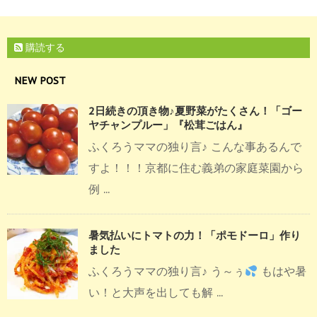
購読する
NEW POST
2日続きの頂き物♪夏野菜がたくさん！「ゴー
ヤチャンプルー」『松茸ごはん』
ふくろうママの独り言♪ こんな事あるんで
すよ！！！京都に住む義弟の家庭菜園から
例 ...
暑気払いにトマトの力！「ポモドーロ」作り
ました
ふくろうママの独り言♪ う～ぅ
もはや暑
い！と大声を出しても解 ...