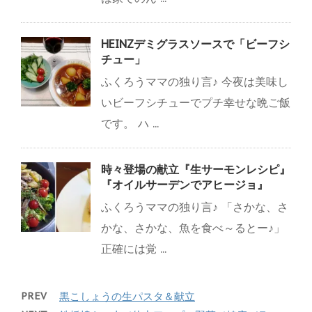
HEINZデミグラスソースで「ビーフシ
チュー」
ふくろうママの独り言♪ 今夜は美味し
いビーフシチューでプチ幸せな晩ご飯
です。 ハ ...
時々登場の献立『生サーモンレシピ』
『オイルサーデンでアヒージョ』
ふくろうママの独り言♪ 「さかな、さ
かな、さかな、魚を食べ～るとー♪」
正確には覚 ...
PREV
黒こしょうの生パスタ＆献立