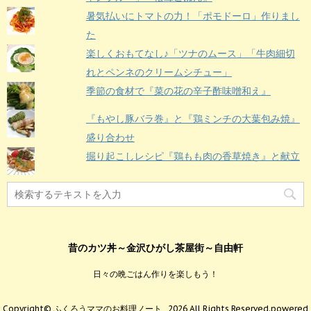
暑気払いにトマトの力！「ポモドーロ」作りまし
た
楽しくおもてなし♪「ツナのムース」「牛肉細切
れとペンネのクリームシチュー」
季節の食材で『菜の花の辛子酢味噌和え』
『もやし豚バラ巻』と『鶏ミンチの大葉包み焼』
盛り合わせ
掘り起こしレシピ『鶏もも肉の香草焼き』と献立
昔のカツ丼～金沢ひがし茶屋街～自由軒
日々の晩ごはん作りを楽しもう！
Copyright© ふくろうママのお料理ノート , 2026 All Rights Reserved.
powered