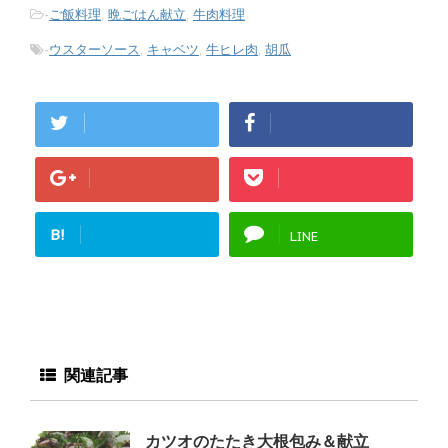
-
ご飯料理
,
晩ごはん献立
,
牛肉料理
-
ウスターソース
,
キャベツ
,
牛ヒレ肉
,
胡瓜
B!
LINE
関連記事
カツオのたたき大根包み＆献立