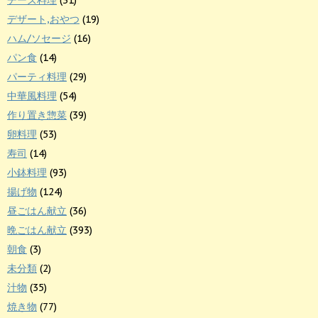
チーズ料理
(31)
デザート,おやつ
(19)
ハム/ソセージ
(16)
パン食
(14)
パーティ料理
(29)
中華風料理
(54)
作り置き惣菜
(39)
卵料理
(53)
寿司
(14)
小鉢料理
(93)
揚げ物
(124)
昼ごはん献立
(36)
晩ごはん献立
(393)
朝食
(3)
未分類
(2)
汁物
(35)
焼き物
(77)