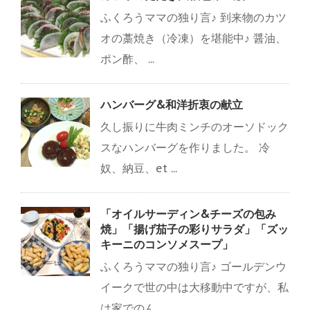
ふくろうママの独り言♪ 到来物のカツ
オの藁焼き（冷凍）を堪能中♪ 醤油、
ポン酢、 ...
ハンバーグ&和洋折衷の献立
久し振りに牛肉ミンチのオーソドック
スなハンバーグを作りました。 冷
奴、納豆、et ...
「オイルサーディン&チーズの包み
焼」「揚げ茄子の彩りサラダ」「ズッ
キーニのコンソメスープ」
ふくろうママの独り言♪ ゴールデンウ
イークで世の中は大移動中ですが、私
は家でのん ...