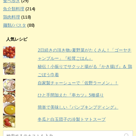
食べ歩き
(29)
魚介類料理
(214)
鶏肉料理
(118)
麺類/パスタ
(88)
人気レシピ
2日続きの頂き物♪夏野菜がたくさん！「ゴーヤチ
ャンプルー」『松茸ごはん』
秘伝！小振りでサクッと揚がる『かき揚げ』& 鶏
ごぼう巾着
自家製チャーシューで「佐野ラーメン」！
ひと手間加えた『串カツ』5種盛り
簡単で美味しい『パンプキンプディング』
冬瓜と白玉団子の冷製トマトスープ