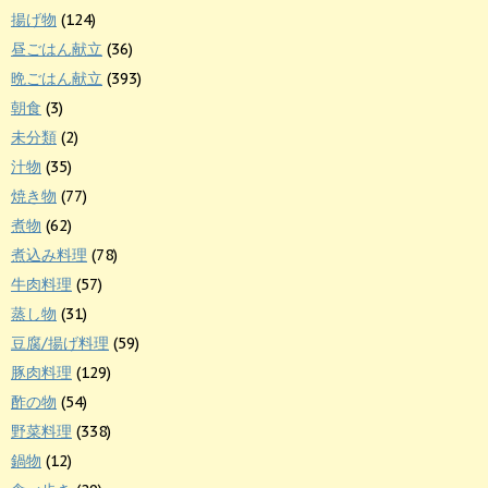
揚げ物
(124)
昼ごはん献立
(36)
晩ごはん献立
(393)
朝食
(3)
未分類
(2)
汁物
(35)
焼き物
(77)
煮物
(62)
煮込み料理
(78)
牛肉料理
(57)
蒸し物
(31)
豆腐/揚げ料理
(59)
豚肉料理
(129)
酢の物
(54)
野菜料理
(338)
鍋物
(12)