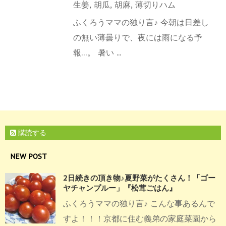
生姜
,
胡瓜
,
胡麻
,
薄切りハム
ふくろうママの独り言♪ 今朝は日差し
の無い薄曇りで、夜には雨になる予
報…。 暑い ...
購読する
NEW POST
2日続きの頂き物♪夏野菜がたくさん！「ゴー
ヤチャンプルー」『松茸ごはん』
ふくろうママの独り言♪ こんな事あるんで
すよ！！！京都に住む義弟の家庭菜園から