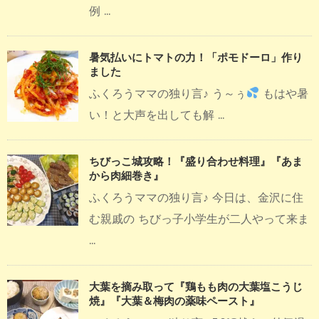
例 ...
暑気払いにトマトの力！「ポモドーロ」作り
ました
ふくろうママの独り言♪ う～ぅ
もはや暑
い！と大声を出しても解 ...
ちびっこ城攻略！『盛り合わせ料理』『あま
から肉細巻き』
ふくろうママの独り言♪ 今日は、金沢に住
む親戚の ちびっ子小学生が二人やって来ま
...
大葉を摘み取って『鶏もも肉の大葉塩こうじ
焼』『大葉＆梅肉の薬味ペースト』