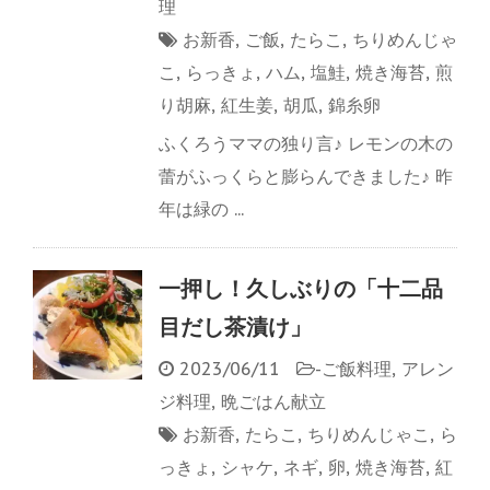
理
お新香
,
ご飯
,
たらこ
,
ちりめんじゃ
こ
,
らっきょ
,
ハム
,
塩鮭
,
焼き海苔
,
煎
り胡麻
,
紅生姜
,
胡瓜
,
錦糸卵
ふくろうママの独り言♪ レモンの木の
蕾がふっくらと膨らんできました♪ 昨
年は緑の ...
一押し！久しぶりの「十二品
目だし茶漬け」
2023/06/11
-
ご飯料理
,
アレン
ジ料理
,
晩ごはん献立
お新香
,
たらこ
,
ちりめんじゃこ
,
ら
っきょ
,
シャケ
,
ネギ
,
卵
,
焼き海苔
,
紅