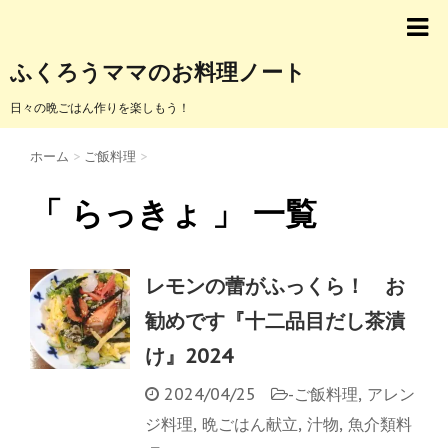
ふくろうママのお料理ノート
日々の晩ごはん作りを楽しもう！
ホーム
>
ご飯料理
>
「 らっきょ 」 一覧
レモンの蕾がふっくら！ お
勧めです『十二品目だし茶漬
け』2024
2024/04/25
-
ご飯料理
,
アレン
ジ料理
,
晩ごはん献立
,
汁物
,
魚介類料