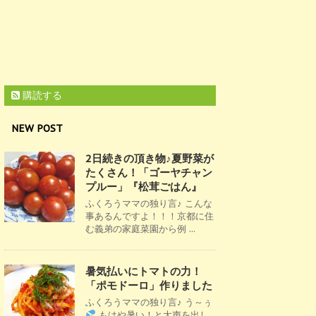
購読する
NEW POST
2日続きの頂き物♪夏野菜が
たくさん！「ゴーヤチャン
プルー」『松茸ごはん』
ふくろうママの独り言♪ こんな
事あるんですよ！！！京都に住
む義弟の家庭菜園から例 ...
暑気払いにトマトの力！
「ポモドーロ」作りました
ふくろうママの独り言♪ う～ぅ
もはや暑い！と大声を出し