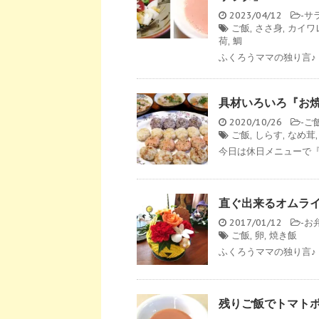
2023/04/12
-
サ
ご飯
,
ささ身
,
カイワ
荷
,
鯛
ふくろうママの独り言♪
具材いろいろ『お
2020/10/26
-
ご
ご飯
,
しらす
,
なめ茸
今日は休日メニューで『お
直ぐ出来るオムラ
2017/01/12
-
お
ご飯
,
卵
,
焼き飯
ふくろうママの独り言♪ 
残りご飯でトマト