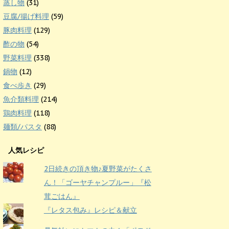
蒸し物
(31)
豆腐/揚げ料理
(59)
豚肉料理
(129)
酢の物
(54)
野菜料理
(338)
鍋物
(12)
食べ歩き
(29)
魚介類料理
(214)
鶏肉料理
(118)
麺類/パスタ
(88)
人気レシピ
2日続きの頂き物♪夏野菜がたくさ
ん！「ゴーヤチャンプルー」『松
茸ごはん』
『レタス包み』レシピ＆献立