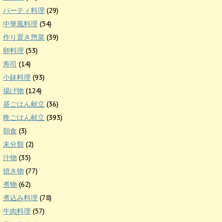
パーティ料理
(29)
中華風料理
(54)
作り置き惣菜
(39)
卵料理
(53)
寿司
(14)
小鉢料理
(93)
揚げ物
(124)
昼ごはん献立
(36)
晩ごはん献立
(393)
朝食
(3)
未分類
(2)
汁物
(35)
焼き物
(77)
煮物
(62)
煮込み料理
(78)
牛肉料理
(57)