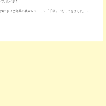
ープ
,
食べ歩き
 おにぎりと野菜の農家レストラン「千華」に行ってきました。 ...