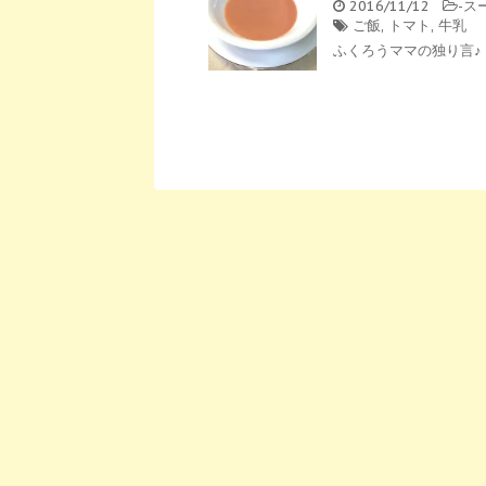
2016/11/12
-
ス
ご飯
,
トマト
,
牛乳
ふくろうママの独り言♪