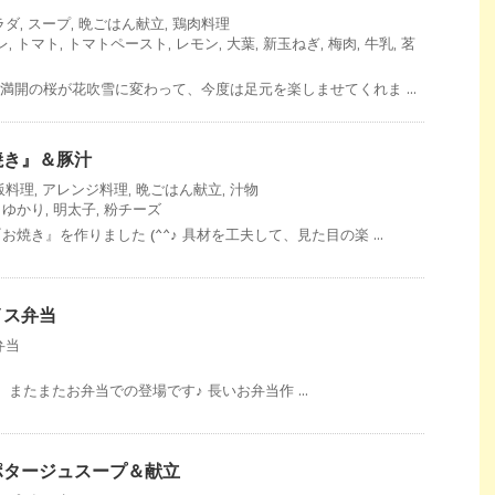
ラダ
,
スープ
,
晩ごはん献立
,
鶏肉料理
レ
,
トマト
,
トマトペースト
,
レモン
,
大葉
,
新玉ねぎ
,
梅肉
,
牛乳
,
茗
 満開の桜が花吹雪に変わって、今度は足元を楽しませてくれま ...
焼き』＆豚汁
飯料理
,
アレンジ料理
,
晩ごはん献立
,
汁物
,
ゆかり
,
明太子
,
粉チーズ
焼き』を作りました (^^♪ 具材を工夫して、見た目の楽 ...
イス弁当
弁当
またまたお弁当での登場です♪ 長いお弁当作 ...
ポタージュスープ＆献立