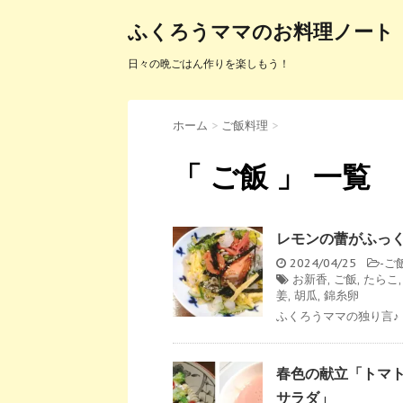
ふくろうママのお料理ノート
日々の晩ごはん作りを楽しもう！
ホーム
>
ご飯料理
>
「 ご飯 」 一覧
レモンの蕾がふっく
2024/04/25
-
ご
お新香
,
ご飯
,
たらこ
姜
,
胡瓜
,
錦糸卵
ふくろうママの独り言♪ 
春色の献立「トマ
サラダ」