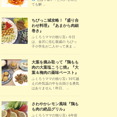
ても解 ...
ちびっこ城攻略！『盛り合
わせ料理』『あまから肉細
巻き』
ふくろうママの独り言♪ 今日
は、金沢に住む親戚の ちびっ
子小学生が二人やって来ま ...
大葉を摘み取って『鶏もも
肉の大葉塩こうじ焼』『大
葉＆梅肉の薬味ペースト』
ふくろうママの独り言♪ 30℃越
えの外気温の中を出掛ける勇気
はありません！昨日、 ...
さわやかレモン風味『鶏も
も肉の絶品グリル』
ふくろうママの独り言♪ 6年前