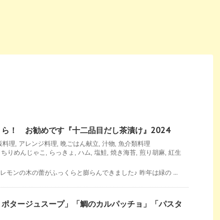
ら！ お勧めです『十二品目だし茶漬け』2024
飯料理
,
アレンジ料理
,
晩ごはん献立
,
汁物
,
魚介類料理
,
ちりめんじゃこ
,
らっきょ
,
ハム
,
塩鮭
,
焼き海苔
,
煎り胡麻
,
紅生
レモンの木の蕾がふっくらと膨らんできました♪ 昨年は緑の ...
トポタージュスープ」「鯛のカルパッチョ」「パスタ