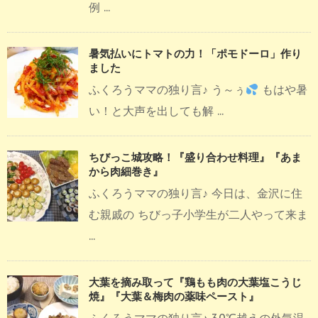
例 ...
暑気払いにトマトの力！「ポモドーロ」作り
ました
ふくろうママの独り言♪ う～ぅ
もはや暑
い！と大声を出しても解 ...
ちびっこ城攻略！『盛り合わせ料理』『あま
から肉細巻き』
ふくろうママの独り言♪ 今日は、金沢に住
む親戚の ちびっ子小学生が二人やって来ま
...
大葉を摘み取って『鶏もも肉の大葉塩こうじ
焼』『大葉＆梅肉の薬味ペースト』