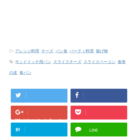
-
アレンジ料理
,
チーズ
,
パン食
,
パーティ料理
,
揚げ物
-
サンドイッチ用パン
,
スライスチーズ
,
スライスベーコン
,
春巻
の皮
,
食パン
Warning
: Undefined
array key "Google+"
B!
LINE
in
/home/fukurou-