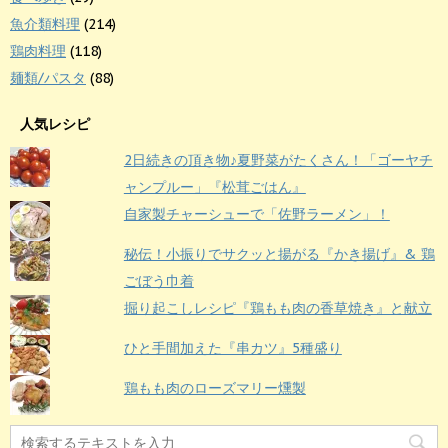
魚介類料理
(214)
鶏肉料理
(118)
麺類/パスタ
(88)
人気レシピ
2日続きの頂き物♪夏野菜がたくさん！「ゴーヤチ
ャンプルー」『松茸ごはん』
自家製チャーシューで「佐野ラーメン」！
秘伝！小振りでサクッと揚がる『かき揚げ』& 鶏
ごぼう巾着
掘り起こしレシピ『鶏もも肉の香草焼き』と献立
ひと手間加えた『串カツ』5種盛り
鶏もも肉のローズマリー燻製