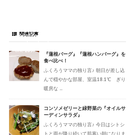
note/fukurou-
mama.com/public_h
tml/wp-
content/plugins/sns
関連記事
-count-cache/sns-
count-cache.php
on
line
2897
『蓮根バーグ』『蓮根ハンバーグ』を
食べ比べ！
ふくろうママの独り言♪ 朝日が差し込
んで穏やかな部屋、室温18.1℃ ぎり
暖房な ...
コンソメゼリーと緑野菜の『オイルサ
ーディンサラダ』
ふくろうママの独り言♪ 今日はシトシ
トと雨が降り続いて肌寒い朝になりま