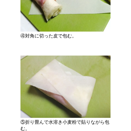
④対角に切った皮で包む。
⑤折り畳んで水溶き小麦粉で貼りながら包
む。