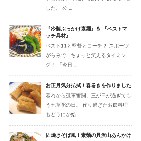
した。 公 ...
『冷製ぶっかけ素麺』& 『ベストマ
ッチ具材』
ベスト11と監督とコーチ？ スポーツ
がらみで、ちょっと笑えるタイミン
グ！ 「今日 ...
お正月気分払拭！春巻きを作りました
暮れから孤軍奮闘、三が日が過ぎても
う七草粥の日。 作り過ぎたお節料理
もどうにか始 ...
固焼きそば風！素麺の具沢山あんかけ