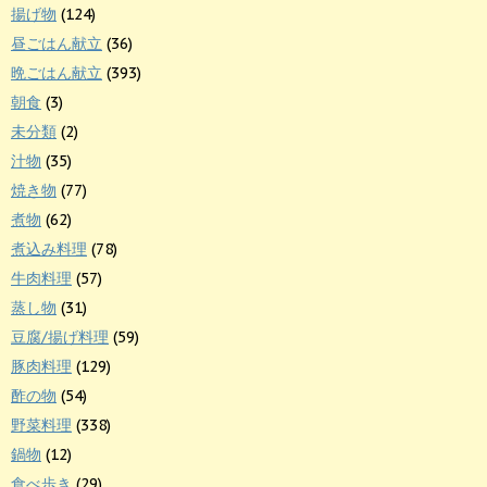
揚げ物
(124)
昼ごはん献立
(36)
晩ごはん献立
(393)
朝食
(3)
未分類
(2)
汁物
(35)
焼き物
(77)
煮物
(62)
煮込み料理
(78)
牛肉料理
(57)
蒸し物
(31)
豆腐/揚げ料理
(59)
豚肉料理
(129)
酢の物
(54)
野菜料理
(338)
鍋物
(12)
食べ歩き
(29)