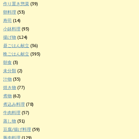
作り置き惣菜
(39)
卵料理
(53)
寿司
(14)
小鉢料理
(93)
揚げ物
(124)
昼ごはん献立
(36)
晩ごはん献立
(393)
朝食
(3)
未分類
(2)
汁物
(35)
焼き物
(77)
煮物
(62)
煮込み料理
(78)
牛肉料理
(57)
蒸し物
(31)
豆腐/揚げ料理
(59)
豚肉料理
(129)