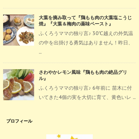
大葉を摘み取って『鶏もも肉の大葉塩こうじ
焼』『大葉＆梅肉の薬味ペースト』
ふくろうママの独り言♪ 30℃越えの外気温
の中を出掛ける勇気はありません！昨日、
...
さわやかレモン風味『鶏もも肉の絶品グリ
ル』
ふくろうママの独り言♪ 6年前に 苗木に付
いてきた4個の実を大切に育て、黄色いレ ...
プロフィール