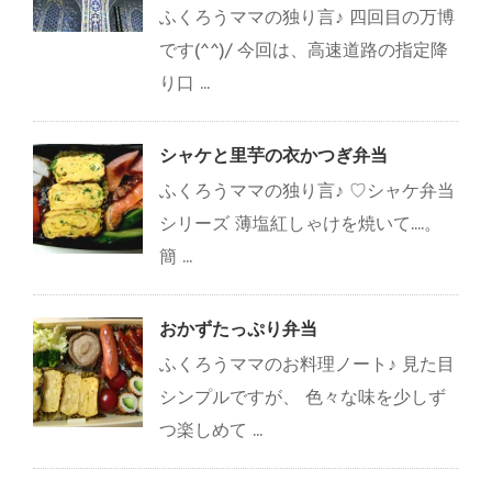
ふくろうママの独り言♪ 四回目の万博
です(^^)/ 今回は、高速道路の指定降
り口 ...
シャケと里芋の衣かつぎ弁当
ふくろうママの独り言♪ ♡シャケ弁当
シリーズ 薄塩紅しゃけを焼いて....。
簡 ...
おかずたっぷり弁当
ふくろうママのお料理ノート♪ 見た目
シンプルですが、 色々な味を少しず
つ楽しめて ...