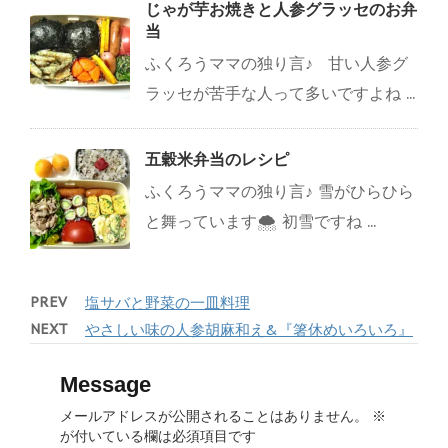
じゃが芋お焼きと人参グラッセのお弁
当
ふくろうママの独り言♪ 甘い人参グ
ラッセが苦手な人って多いですよね ...
五穀米弁当のレシピ
ふくろうママの独り言♪ 雪がひらひら
と舞っています🌨 初雪ですね ...
PREV
塩サバと野菜の一皿料理
NEXT
やさしい味の人参胡麻和え&『箸休めいろいろ』
Message
メールアドレスが公開されることはありません。
※
が付いている欄は必須項目です