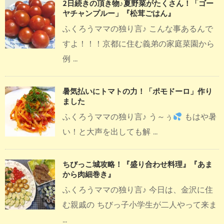
2日続きの頂き物♪夏野菜がたくさん！「ゴー
ヤチャンプルー」『松茸ごはん』
ふくろうママの独り言♪ こんな事あるんで
すよ！！！京都に住む義弟の家庭菜園から
例 ...
暑気払いにトマトの力！「ポモドーロ」作り
ました
ふくろうママの独り言♪ う～ぅ
もはや暑
い！と大声を出しても解 ...
ちびっこ城攻略！『盛り合わせ料理』『あま
から肉細巻き』
ふくろうママの独り言♪ 今日は、金沢に住
む親戚の ちびっ子小学生が二人やって来ま
...