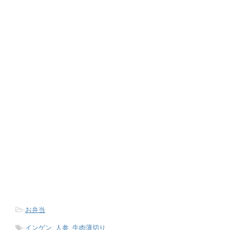
-
お弁当
-
インゲン
,
人参
,
牛肉薄切り