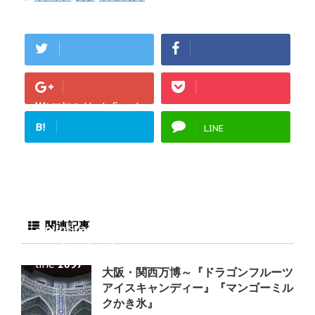
Warning
: Undefined
array key "Google+"
B!
LINE
in
/home/fukurou-
note/fukurou-
mama.com/public_h
tml/wp-
content/plugins/sns
関連記事
-count-cache/sns-
count-cache.php
on
line
2897
大阪・関西万博～『ドラゴンフルーツ
アイスキャンディー』『マンゴーミル
クかき氷』