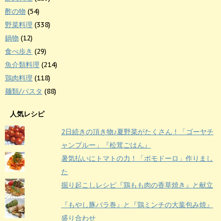
酢の物
(54)
野菜料理
(338)
鍋物
(12)
食べ歩き
(29)
魚介類料理
(214)
鶏肉料理
(118)
麺類/パスタ
(88)
人気レシピ
2日続きの頂き物♪夏野菜がたくさん！「ゴーヤチ
ャンプルー」『松茸ごはん』
暑気払いにトマトの力！「ポモドーロ」作りまし
た
掘り起こしレシピ『鶏もも肉の香草焼き』と献立
『もやし豚バラ巻』と『鶏ミンチの大葉包み焼』
盛り合わせ