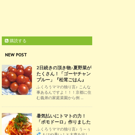
購読する
NEW POST
2日続きの頂き物♪夏野菜が
たくさん！「ゴーヤチャン
プルー」『松茸ごはん』
ふくろうママの独り言♪ こんな
事あるんですよ！！！京都に住
む義弟の家庭菜園から例 ...
暑気払いにトマトの力！
「ポモドーロ」作りました
ふくろうママの独り言♪ う～ぅ
もはや暑い！と大声を出し