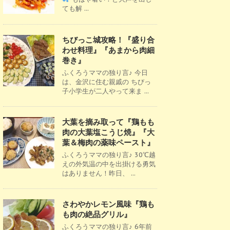
ても解 ...
ちびっこ城攻略！『盛り合
わせ料理』『あまから肉細
巻き』
ふくろうママの独り言♪ 今日
は、金沢に住む親戚の ちびっ
子小学生が二人やって来ま ...
大葉を摘み取って『鶏もも
肉の大葉塩こうじ焼』『大
葉＆梅肉の薬味ペースト』
ふくろうママの独り言♪ 30℃越
えの外気温の中を出掛ける勇気
はありません！昨日、 ...
さわやかレモン風味『鶏も
も肉の絶品グリル』
ふくろうママの独り言♪ 6年前