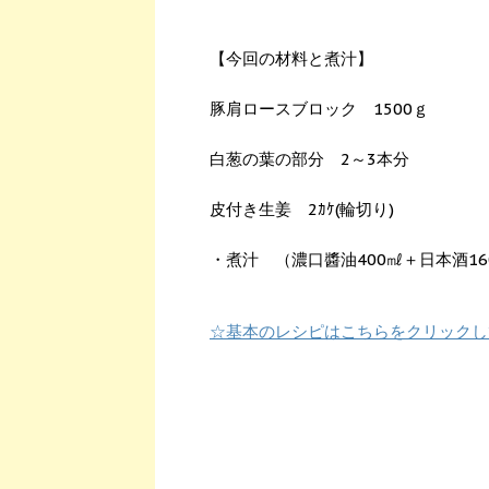
【今回の材料と煮汁】
豚肩ロースブロック 1500ｇ
白葱の葉の部分 2～3本分
皮付き生姜 2ｶｹ(輪切り)
・煮汁 （濃口醬油400㎖＋日本酒16
☆基本のレシピはこちらをクリックし