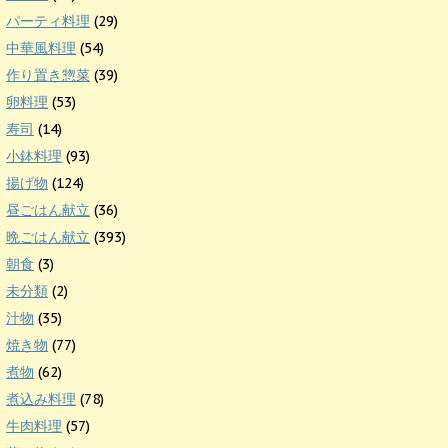
パーティ料理
(29)
中華風料理
(54)
作り置き惣菜
(39)
卵料理
(53)
寿司
(14)
小鉢料理
(93)
揚げ物
(124)
昼ごはん献立
(36)
晩ごはん献立
(393)
朝食
(3)
未分類
(2)
汁物
(35)
焼き物
(77)
煮物
(62)
煮込み料理
(78)
牛肉料理
(57)