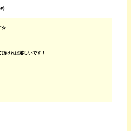
-
#)
す☆
て頂ければ嬉しいです！