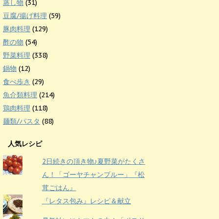
蒸し物
(31)
豆腐/揚げ料理
(59)
豚肉料理
(129)
酢の物
(54)
野菜料理
(338)
鍋物
(12)
食べ歩き
(29)
魚介類料理
(214)
鶏肉料理
(118)
麺類/パスタ
(88)
人気レシピ
2日続きの頂き物♪夏野菜がたくさ
ん！「ゴーヤチャンプルー」『松
茸ごはん』
『レタス包み』レシピ＆献立