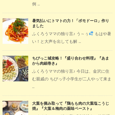
例 ...
暑気払いにトマトの力！「ポモドーロ」作り
ました
ふくろうママの独り言♪ う～ぅ
もはや暑
い！と大声を出しても解 ...
ちびっこ城攻略！『盛り合わせ料理』『あま
から肉細巻き』
ふくろうママの独り言♪ 今日は、金沢に住
む親戚の ちびっ子小学生が二人やって来ま
...
大葉を摘み取って『鶏もも肉の大葉塩こうじ
焼』『大葉＆梅肉の薬味ペースト』