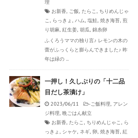
理
お新香
,
ご飯
,
たらこ
,
ちりめんじゃ
こ
,
らっきょ
,
ハム
,
塩鮭
,
焼き海苔
,
煎
り胡麻
,
紅生姜
,
胡瓜
,
錦糸卵
ふくろうママの独り言♪ レモンの木の
蕾がふっくらと膨らんできました♪ 昨
年は緑の ...
一押し！久しぶりの「十二品
目だし茶漬け」
2023/06/11
-
ご飯料理
,
アレン
ジ料理
,
晩ごはん献立
お新香
,
たらこ
,
ちりめんじゃこ
,
ら
っきょ
,
シャケ
,
ネギ
,
卵
,
焼き海苔
,
紅