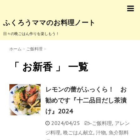
ふくろうママのお料理ノート
日々の晩ごはん作りを楽しもう！
ホーム
>
ご飯料理
>
「 お新香 」 一覧
レモンの蕾がふっくら！ お
勧めです『十二品目だし茶漬
け』2024
2024/04/25
-
ご飯料理
,
アレン
ジ料理
,
晩ごはん献立
,
汁物
,
魚介類料