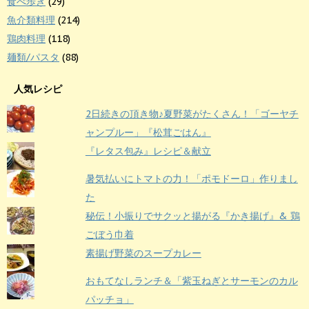
食べ歩き
(29)
魚介類料理
(214)
鶏肉料理
(118)
麺類/パスタ
(88)
人気レシピ
2日続きの頂き物♪夏野菜がたくさん！「ゴーヤチ
ャンプルー」『松茸ごはん』
『レタス包み』レシピ＆献立
暑気払いにトマトの力！「ポモドーロ」作りまし
た
秘伝！小振りでサクッと揚がる『かき揚げ』& 鶏
ごぼう巾着
素揚げ野菜のスープカレー
おもてなしランチ＆「紫玉ねぎとサーモンのカル
パッチョ」