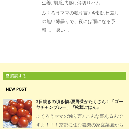
生姜
,
胡瓜
,
胡麻
,
薄切りハム
ふくろうママの独り言♪ 今朝は日差し
の無い薄曇りで、夜には雨になる予
報…。 暑い ...
購読する
NEW POST
2日続きの頂き物♪夏野菜がたくさん！「ゴー
ヤチャンプルー」『松茸ごはん』
ふくろうママの独り言♪ こんな事あるんで
すよ！！！京都に住む義弟の家庭菜園から