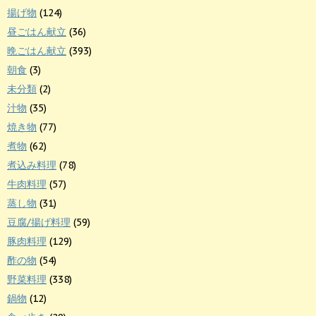
揚げ物
(124)
昼ごはん献立
(36)
晩ごはん献立
(393)
朝食
(3)
未分類
(2)
汁物
(35)
焼き物
(77)
煮物
(62)
煮込み料理
(78)
牛肉料理
(57)
蒸し物
(31)
豆腐/揚げ料理
(59)
豚肉料理
(129)
酢の物
(54)
野菜料理
(338)
鍋物
(12)