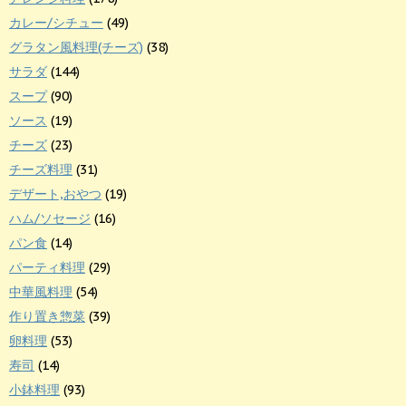
カレー/シチュー
(49)
グラタン風料理(チーズ)
(38)
サラダ
(144)
スープ
(90)
ソース
(19)
チーズ
(23)
チーズ料理
(31)
デザート,おやつ
(19)
ハム/ソセージ
(16)
パン食
(14)
パーティ料理
(29)
中華風料理
(54)
作り置き惣菜
(39)
卵料理
(53)
寿司
(14)
小鉢料理
(93)