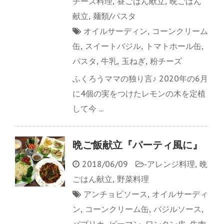
チーズ料理
,
昼ごはん献立
,
晩ごはん
献立
,
麺類/パスタ
オイルサーディン
,
コーンクリーム
缶
,
スイートバジル
,
トマトホール缶
,
パスタ
,
牛乳
,
玉ねぎ
,
粉チーズ
ふくろうママの独り言♪ 2020年の6月
に4個の実をつけたレモンの木を定植
して今 ...
晩ご飯献立『パーティ風に』
2018/06/09
-
アレンジ料理
,
晩
ごはん献立
,
野菜料理
アンチョビソース
,
オイルサーディ
ン
,
コーンクリーム缶
,
バジルソース
,
パプリカ
,
ピーマン
,
ワンタン皮
,
牛肉