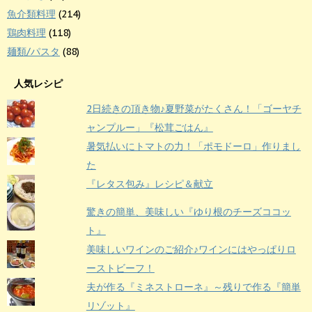
魚介類料理
(214)
鶏肉料理
(118)
麺類/パスタ
(88)
人気レシピ
2日続きの頂き物♪夏野菜がたくさん！「ゴーヤチ
ャンプルー」『松茸ごはん』
暑気払いにトマトの力！「ポモドーロ」作りまし
た
『レタス包み』レシピ＆献立
驚きの簡単、美味しい『ゆり根のチーズココッ
ト』
美味しいワインのご紹介♪ワインにはやっぱりロ
ーストビーフ！
夫が作る『ミネストローネ』～残りで作る『簡単
リゾット』