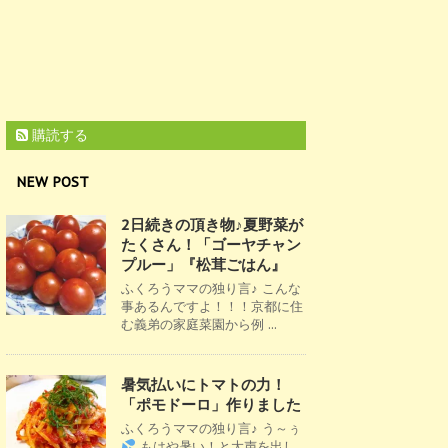
購読する
NEW POST
2日続きの頂き物♪夏野菜が
たくさん！「ゴーヤチャン
プルー」『松茸ごはん』
ふくろうママの独り言♪ こんな
事あるんですよ！！！京都に住
む義弟の家庭菜園から例 ...
暑気払いにトマトの力！
「ポモドーロ」作りました
ふくろうママの独り言♪ う～ぅ
もはや暑い！と大声を出し