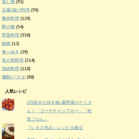
蒸し物
(31)
豆腐/揚げ料理
(59)
豚肉料理
(129)
酢の物
(54)
野菜料理
(338)
鍋物
(12)
食べ歩き
(29)
魚介類料理
(214)
鶏肉料理
(118)
麺類/パスタ
(88)
人気レシピ
2日続きの頂き物♪夏野菜がたくさ
ん！「ゴーヤチャンプルー」『松
茸ごはん』
『レタス包み』レシピ＆献立