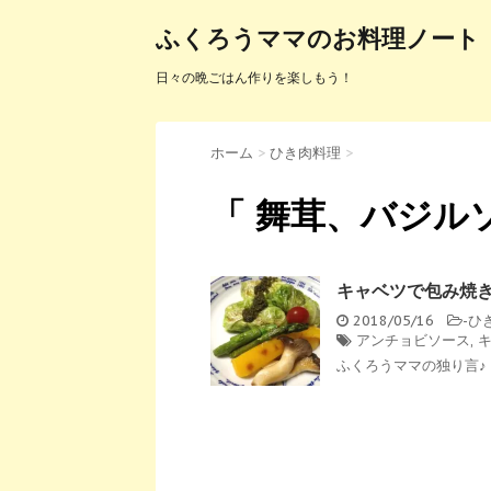
ふくろうママのお料理ノート
日々の晩ごはん作りを楽しもう！
ホーム
>
ひき肉料理
>
「 舞茸、バジルソ
キャベツで包み焼
2018/05/16
-
ひ
アンチョビソース
,
ふくろうママの独り言♪