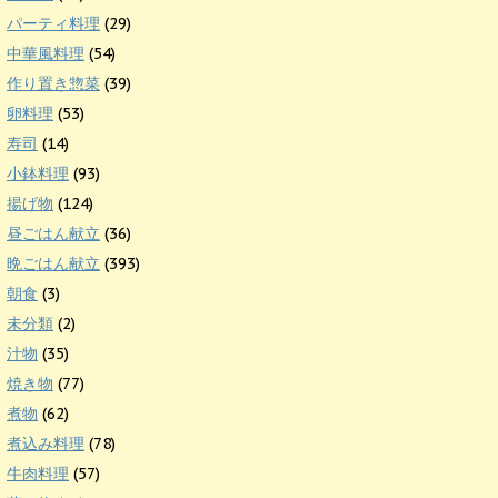
パーティ料理
(29)
中華風料理
(54)
作り置き惣菜
(39)
卵料理
(53)
寿司
(14)
小鉢料理
(93)
揚げ物
(124)
昼ごはん献立
(36)
晩ごはん献立
(393)
朝食
(3)
未分類
(2)
汁物
(35)
焼き物
(77)
煮物
(62)
煮込み料理
(78)
牛肉料理
(57)