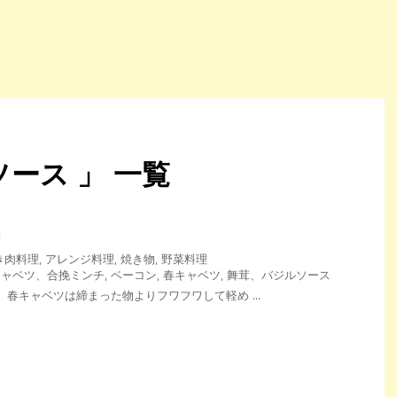
ース 」 一覧
き
き肉料理
,
アレンジ料理
,
焼き物
,
野菜料理
キャベツ、合挽ミンチ
,
ベーコン
,
春キャベツ
,
舞茸、バジルソース
 春キャベツは締まった物よりフワフワして軽め ...