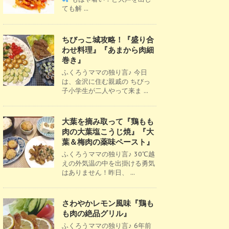
ても解 ...
ちびっこ城攻略！『盛り合
わせ料理』『あまから肉細
巻き』
ふくろうママの独り言♪ 今日
は、金沢に住む親戚の ちびっ
子小学生が二人やって来ま ...
大葉を摘み取って『鶏もも
肉の大葉塩こうじ焼』『大
葉＆梅肉の薬味ペースト』
ふくろうママの独り言♪ 30℃越
えの外気温の中を出掛ける勇気
はありません！昨日、 ...
さわやかレモン風味『鶏も
も肉の絶品グリル』
ふくろうママの独り言♪ 6年前