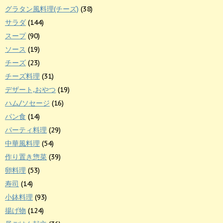
グラタン風料理(チーズ)
(38)
サラダ
(144)
スープ
(90)
ソース
(19)
チーズ
(23)
チーズ料理
(31)
デザート,おやつ
(19)
ハム/ソセージ
(16)
パン食
(14)
パーティ料理
(29)
中華風料理
(54)
作り置き惣菜
(39)
卵料理
(53)
寿司
(14)
小鉢料理
(93)
揚げ物
(124)