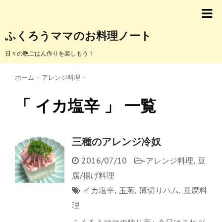
ふくろうママのお料理ノート
日々の晩ごはん作りを楽しもう！
ホーム
>
アレンジ料理
>
「 イカ塩辛 」 一覧
三種のアレンジ冷奴
2016/07/10
-
アレンジ料理
,
豆
腐/揚げ料理
イカ塩辛
,
玉葱
,
薄切りハム
,
豆腐料
理