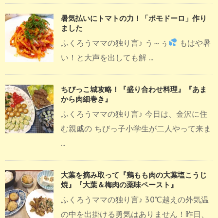
暑気払いにトマトの力！「ポモドーロ」作り
ました
ふくろうママの独り言♪ う～ぅ
もはや暑
い！と大声を出しても解 ...
ちびっこ城攻略！『盛り合わせ料理』『あま
から肉細巻き』
ふくろうママの独り言♪ 今日は、金沢に住
む親戚の ちびっ子小学生が二人やって来ま
...
大葉を摘み取って『鶏もも肉の大葉塩こうじ
焼』『大葉＆梅肉の薬味ペースト』
ふくろうママの独り言♪ 30℃越えの外気温
の中を出掛ける勇気はありません！昨日、