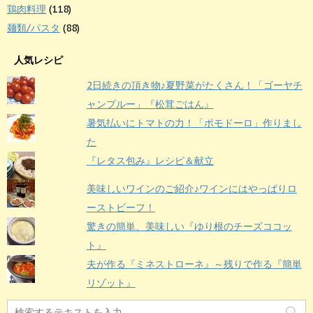
鶏肉料理
(118)
麺類/パスタ
(88)
人気レシピ
2日続きの頂き物♪夏野菜がたくさん！「ゴーヤチ
ャンプルー」『松茸ごはん』
暑気払いにトマトの力！「ポモドーロ」作りまし
た
『レタス包み』レシピ＆献立
美味しいワインのご紹介♪ワインにはやっぱりロ
ーストビーフ！
驚きの簡単、美味しい『ゆり根のチーズココッ
ト』
夫が作る『ミネストローネ』～残りで作る『簡単
リゾット』