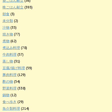
昼ごはん献立
(36)
晩ごはん献立
(393)
朝食
(3)
未分類
(2)
汁物
(35)
焼き物
(77)
煮物
(62)
煮込み料理
(78)
牛肉料理
(57)
蒸し物
(31)
豆腐/揚げ料理
(59)
豚肉料理
(129)
酢の物
(54)
野菜料理
(338)
鍋物
(12)
食べ歩き
(29)
魚介類料理
(214)