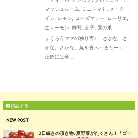
マッシュルーム
,
ミニトマト
,
メーク
イン
,
レモン
,
ローズマリー
,
ローリエ
,
生サーモン
,
舞茸
,
茄子
,
鷹の爪
ふくろうママの独り言♪ 「さかな、さ
かな、さかな、魚を食べ～るとー♪」
正確には覚 ...
購読する
NEW POST
2日続きの頂き物♪夏野菜がたくさん！「ゴー