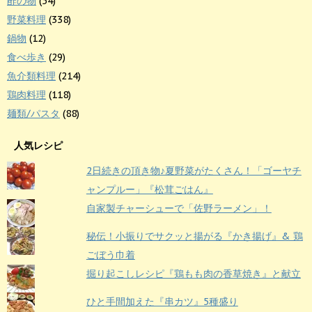
酢の物
(54)
野菜料理
(338)
鍋物
(12)
食べ歩き
(29)
魚介類料理
(214)
鶏肉料理
(118)
麺類/パスタ
(88)
人気レシピ
2日続きの頂き物♪夏野菜がたくさん！「ゴーヤチ
ャンプルー」『松茸ごはん』
自家製チャーシューで「佐野ラーメン」！
秘伝！小振りでサクッと揚がる『かき揚げ』& 鶏
ごぼう巾着
掘り起こしレシピ『鶏もも肉の香草焼き』と献立
ひと手間加えた『串カツ』5種盛り