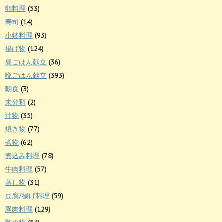
卵料理
(53)
寿司
(14)
小鉢料理
(93)
揚げ物
(124)
昼ごはん献立
(36)
晩ごはん献立
(393)
朝食
(3)
未分類
(2)
汁物
(35)
焼き物
(77)
煮物
(62)
煮込み料理
(78)
牛肉料理
(57)
蒸し物
(31)
豆腐/揚げ料理
(59)
豚肉料理
(129)