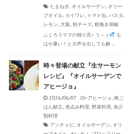
たまねぎ
,
オイルサーデン
,
オリー
ブオイル
,
カイワレ
,
トマト缶
,
パスタ
,
レモン
,
大葉
,
粉チーズ
,
粗挽き胡椒
ふくろうママの独り言♪ う～ぅ
も
はや暑い！と大声を出しても解 ...
時々登場の献立『生サーモン
レシピ』『オイルサーデンで
アヒージョ』
2026/06/07
-
アヒージョ
,
晩ご
はん献立
,
煮込み料理
,
野菜料理
,
魚介
類料理
アンチョビ
,
オイルサーデン
,
オリ
ーブオイル
,
オレガノ
,
ブロッコリー
,