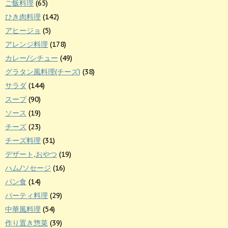
ご飯料理
(65)
ひき肉料理
(142)
アヒージョ
(5)
アレンジ料理
(178)
カレー/シチュー
(49)
グラタン風料理(チーズ)
(38)
サラダ
(144)
スープ
(90)
ソース
(19)
チーズ
(23)
チーズ料理
(31)
デザート,おやつ
(19)
ハム/ソセージ
(16)
パン食
(14)
パーティ料理
(29)
中華風料理
(54)
作り置き惣菜
(39)