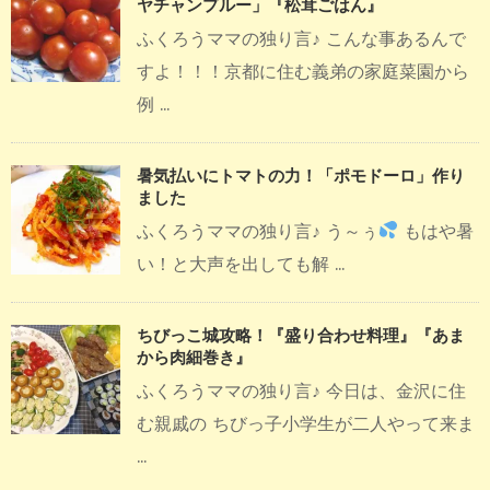
ヤチャンプルー」『松茸ごはん』
ふくろうママの独り言♪ こんな事あるんで
すよ！！！京都に住む義弟の家庭菜園から
例 ...
暑気払いにトマトの力！「ポモドーロ」作り
ました
ふくろうママの独り言♪ う～ぅ
もはや暑
い！と大声を出しても解 ...
ちびっこ城攻略！『盛り合わせ料理』『あま
から肉細巻き』
ふくろうママの独り言♪ 今日は、金沢に住
む親戚の ちびっ子小学生が二人やって来ま
...