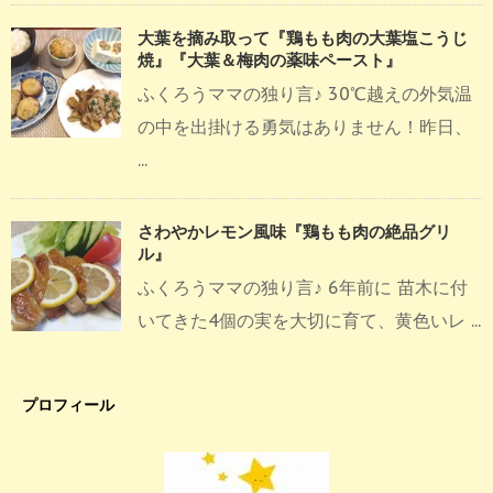
大葉を摘み取って『鶏もも肉の大葉塩こうじ
焼』『大葉＆梅肉の薬味ペースト』
ふくろうママの独り言♪ 30℃越えの外気温
の中を出掛ける勇気はありません！昨日、
...
さわやかレモン風味『鶏もも肉の絶品グリ
ル』
ふくろうママの独り言♪ 6年前に 苗木に付
いてきた4個の実を大切に育て、黄色いレ ...
プロフィール